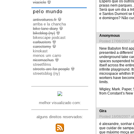
Espero que os outros
viaciclo
💀
praias nem parques…
Será que um dia a In
pelo mundo
e Santos Dumont se 
e domingos? Não cus
antivoitures.fr
💀
arriba e la chancha
bike lane diary
💀
bikeblog (ny)
💀
Anonymous
bikescape podcast
Posted 17/08/2007 a
carbusters
💀
carectomy
💀
New Babylon first app
kinokast
presented a different 
menos um carro
underground take care
nicomachus
💀
spaces suspended high
streetfilms
itself across the ent
streets are for people
💀
infinite playground. 
streetsblog (ny)
microspace whithin the
workers have become 
limits.
Wigley, Mark. Paper, S
from Constant’s New 
melhor visualizado com:
Gira
alguns direitos reservados:
Posted 18/08/2007 a
é alexandre, sonhar é
que cuidar de sampa
que máximo moça an