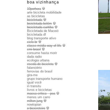
boa vizinhança
10porhora
💀
arte bicicleta mobilidade
as bicicletas
bicicletada
💀
bicicletada belém
💀
bicicletada curitiba
💀
Bicicletada de Maceió
bicicletada df
blog transporte ativo
ciclo br
💀
classe média way of life
💀
cmi brasil
💀
consume hasta morir
dada radio
ecologia urbana
escola de bicicleta
💀
falanstério
ferrovias do brasil
gira-me
grupo transporte humano
igual você
in transitu
livros e bicicletas
massa crítica – poa
💀
menos um carro
milton jung
💀
nowtopian
o bicicreteiro
💀