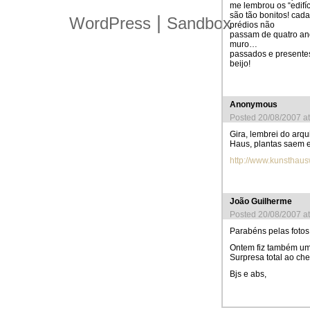
me lembrou os “edifíc
são tão bonitos! cad
|
WordPress
Sandbox
prédios não
passam de quatro an
muro…
passados e presentes
beijo!
Anonymous
Posted 20/08/2007 a
Gira, lembrei do arq
Haus, plantas saem e
http://www.kunsthau
João Guilherme
Posted 20/08/2007 a
Parabéns pelas fotos 
Ontem fiz também um p
Surpresa total ao che
Bjs e abs,