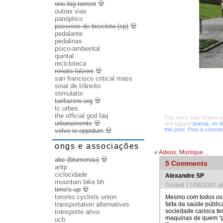
one big torrent
💀
outras vias
panóptico
passeios de bicicleta (sp)
💀
pedalante
pedalinas
psico-ambiental
quintal
recicloteca
renata falzoni
💀
san francisco critical mass
sinal de trânsito
stimulator
tarifazero.org
💀
tc urbes
the official god faq
This entry was written 
urbanamente
💀
and tagged
poesia
,
rio d
this post
.
Post a comme
volvo in oppidum
💀
ongs e associações
«
Adeus, Munique…
abc (blumenau)
💀
5
Comments
antp
ciclocidade
Alexandre SP
mountain bike bh
Posted 17/08/2007 a
time's up
💀
toronto cyclists union
Mesmo com todos os p
transportation alternatives
falta da saúde públic
sociedade carioca te
transporte ativo
maquinas de quem “p
ucb