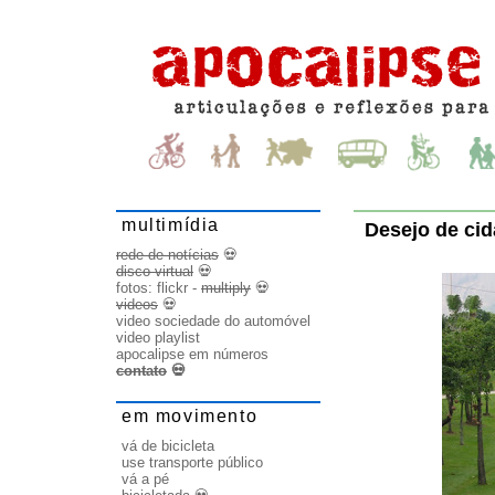
multimídia
Desejo de ci
rede de notícias
💀
disco virtual
💀
fotos:
flickr
-
multiply
💀
videos
💀
video sociedade do automóvel
video playlist
apocalipse em números
contato
💀
em movimento
vá de bicicleta
use transporte público
vá a pé