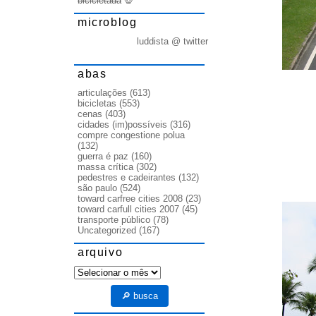
bicicletada
💀
microblog
luddista @ twitter
abas
articulações
(613)
bicicletas
(553)
cenas
(403)
cidades (im)possíveis
(316)
compre congestione polua
(132)
guerra é paz
(160)
massa crítica
(302)
pedestres e cadeirantes
(132)
são paulo
(524)
toward carfree cities 2008
(23)
toward carfull cities 2007
(45)
transporte público
(78)
Uncategorized
(167)
arquivo
arquivo
🔎 busca