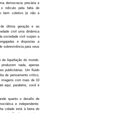
ma democracia precária e
 o ridículo pela falta de
o bem coletivo (e não a
 de última geração e ao
iedade civil uma dinâmica
da sociedade civil surjam a
engajadas e dispostas a
e sobrevivência para seus
 da liquefação do mundo.
 produzem nada, apenas
s publicitárias. Um fluido
alta de pensamento crítico,
tir imagens com mais de 10
é aqui, parabéns, você é
ande quanto o desafio de
mocrática e independente.
nha cidade está à beira do