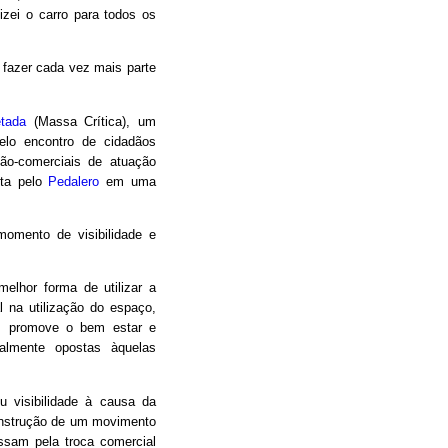
izei o carro para todos os
a fazer cada vez mais parte
etada
(Massa Crítica), um
elo encontro de cidadãos
não-comerciais de atuação
ita pelo
Pedalero
em uma
omento de visibilidade e
melhor forma de utilizar a
al na utilização do espaço,
a, promove o bem estar e
ralmente opostas àquelas
 visibilidade à causa da
construção de um movimento
ssam pela troca comercial