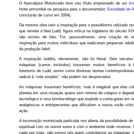
O Apocalipse Motorizado teve seu título emprestado de um
li
fonte primordial na pesquisa para o documentário
Sociedade do 
conclusão de curso em 2004).
Da mesma obra veio a inspiração para o pseudônimo utilizado nos
que remete à Ned Ludd, figura mítica na Inglaterra do século X
não existiu de fato. Foi, possivelmente, uma criação do in
inspiração para muitos indivíduos que realizaram pequenas rebe
da produção fabril.

A inspiração luddita, obviamente, não foi literal. Dois século
máquinas (carros incluídos) trouxeram muitos benefícios à
futurismo de Ludd, assim como diversas teorias contemporâneas
radical à “vida simples”, não podem ser desprezados.
As máquinas trouxeram benefícios, mas é inegável que elas c
planeta em uma situação quase sem retorno de colapso e degrad
tecnológico é uma bomba-relógio que explode a conta-gotas em n
analgésicos e entorpecentes que dificultam a nossa visão crít
ação.
A locomoção motorizada particular nos aliena da possibilidade de l
espiritual com os outros seres e com o ambiente onde vivemos. 
cada vez mais, não somos nós quem controlamos as máquinas, m