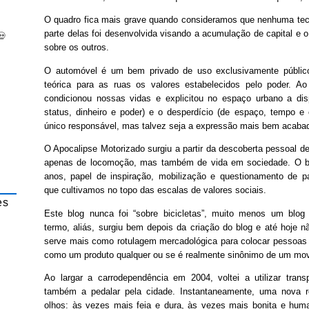
O quadro fica mais grave quando consideramos que nenhuma tecn
parte delas foi desenvolvida visando a acumulação de capital e o
💀
sobre os outros.
O automóvel é um bem privado de uso exclusivamente público,
teórica para as ruas os valores estabelecidos pelo poder. A
condicionou nossas vidas e explicitou no espaço urbano a di
status, dinheiro e poder) e o desperdício (de espaço, tempo e
único responsável, mas talvez seja a expressão mais bem acabad
O Apocalipse Motorizado surgiu a partir da descoberta pessoal de
apenas de locomoção, mas também de vida em sociedade. O bl
anos, papel de inspiração, mobilização e questionamento de pa
que cultivamos no topo das escalas de valores sociais.
es
Este blog nunca foi “sobre bicicletas”, muito menos um blog “
termo, aliás, surgiu bem depois da criação do blog e até hoje n
serve mais como rotulagem mercadológica para colocar pessoas 
como um produto qualquer ou se é realmente sinônimo de um mov
Ao largar a carrodependência em 2004, voltei a utilizar trans
também a pedalar pela cidade. Instantaneamente, uma nova r
olhos: às vezes mais feia e dura, às vezes mais bonita e hu