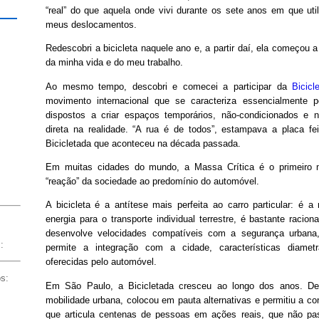
“real” do que aquela onde vivi durante os sete anos em que util
meus deslocamentos.
Redescobri a bicicleta naquele ano e, a partir daí, ela começou 
da minha vida e do meu trabalho.
Ao mesmo tempo, descobri e comecei a participar da
Bicicl
movimento internacional que se caracteriza essencialmente p
dispostos a criar espaços temporários, não-condicionados e 
direta na realidade. “A rua é de todos”, estampava a placa fe
Bicicletada que aconteceu na década passada.
Em muitas cidades do mundo, a Massa Crítica é o primeiro m
“reação” da sociedade ao predomínio do automóvel.
A bicicleta é a antítese mais perfeita ao carro particular: é a 
energia para o transporte individual terrestre, é bastante racion
desenvolve velocidades compatíveis com a segurança urban
:
permite a integração com a cidade, características diamet
oferecidas pelo automóvel.
os:
Em São Paulo, a Bicicletada cresceu ao longo dos anos. Deu
mobilidade urbana, colocou em pauta alternativas e permitiu a 
que articula centenas de pessoas em ações reais, que não pa