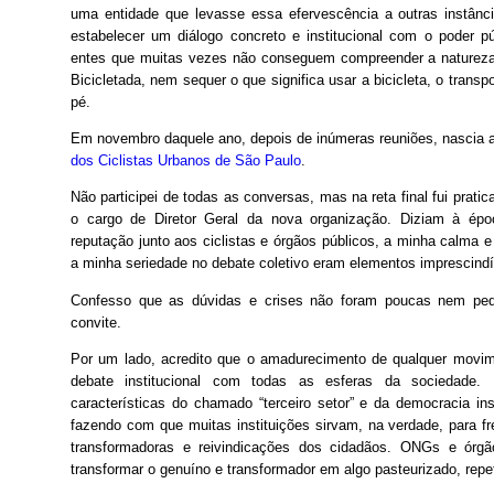
uma entidade que levasse essa efervescência a outras instânci
estabelecer um diálogo concreto e institucional com o poder p
entes que muitas vezes não conseguem compreender a natureza
Bicicletada, nem sequer o que significa usar a bicicleta, o transp
pé.
Em novembro daquele ano, depois de inúmeras reuniões, nascia 
dos Ciclistas Urbanos de São Paulo
.
Não participei de todas as conversas, mas na reta final fui prati
o cargo de Diretor Geral da nova organização. Diziam à ép
reputação junto aos ciclistas e órgãos públicos, a minha calma e
a minha seriedade no debate coletivo eram elementos imprescindív
Confesso que as dúvidas e crises não foram poucas nem peq
convite.
Por um lado, acredito que o amadurecimento de qualquer movi
debate institucional com todas as esferas da sociedade. 
características do chamado “terceiro setor” e da democracia inst
fazendo com que muitas instituições sirvam, na verdade, para fr
transformadoras e reivindicações dos cidadãos. ONGs e órgã
transformar o genuíno e transformador em algo pasteurizado, repet