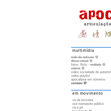
multimídia
rede de notícias
💀
disco virtual
💀
fotos:
flickr
-
multiply
💀
videos
💀
video sociedade do automó
video playlist
apocalipse em números
contato
💀
em movimento
vá de bicicleta
use transporte público
vá a pé