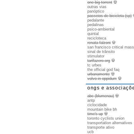
one big torrent
💀
outras vias
panóptico
passeios de bicicleta (sp)
pedalante
pedalinas
psico-ambiental
quintal
recicloteca
renata falzoni
💀
san francisco critical mass
sinal de trânsito
stimulator
tarifazero.org
💀
tc urbes
the official god faq
urbanamente
💀
volvo in oppidum
💀
ongs e associaçõ
abc (blumenau)
💀
antp
ciclocidade
mountain bike bh
time's up
💀
toronto cyclists union
transportation alternatives
transporte ativo
ucb