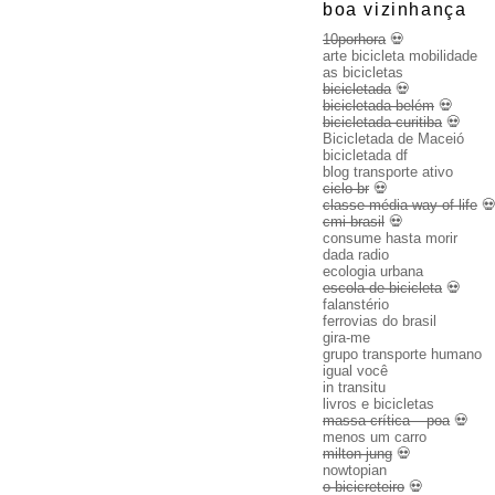
boa vizinhança
10porhora
💀
arte bicicleta mobilidade
as bicicletas
bicicletada
💀
bicicletada belém
💀
bicicletada curitiba
💀
Bicicletada de Maceió
bicicletada df
blog transporte ativo
ciclo br
💀
classe média way of life

cmi brasil
💀
consume hasta morir
dada radio
ecologia urbana
escola de bicicleta
💀
falanstério
ferrovias do brasil
gira-me
grupo transporte humano
igual você
in transitu
livros e bicicletas
massa crítica – poa
💀
menos um carro
milton jung
💀
nowtopian
o bicicreteiro
💀