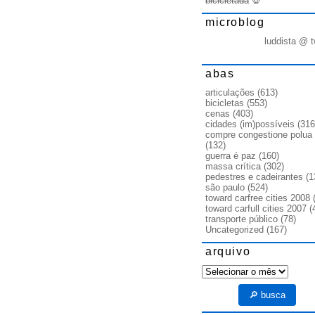
bicicletada
💀
microblog
luddista @ t
abas
articulações
(613)
bicicletas
(553)
cenas
(403)
cidades (im)possíveis
(316
compre congestione polua
(132)
guerra é paz
(160)
massa crítica
(302)
pedestres e cadeirantes
(1
são paulo
(524)
toward carfree cities 2008
(
toward carfull cities 2007
(
transporte público
(78)
Uncategorized
(167)
arquivo
arquivo
🔎 busca