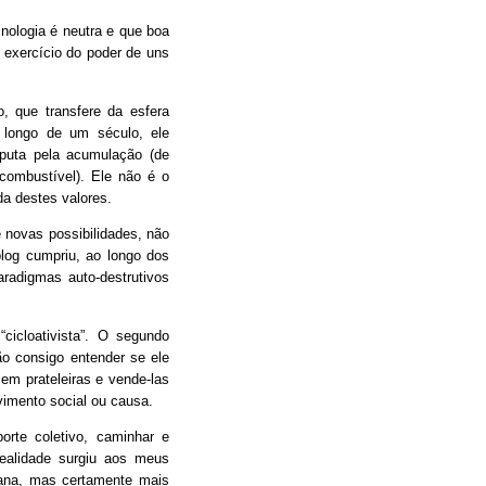
ologia é neutra e que boa
 exercício do poder de uns
 que transfere da esfera
o longo de um século, ele
sputa pela acumulação (de
 combustível). Ele não é o
a destes valores.
 novas possibilidades, não
og cumpriu, ao longo dos
radigmas auto-destrutivos
cicloativista”. O segundo
ão consigo entender se ele
em prateleiras e vende-las
imento social ou causa.
porte coletivo, caminhar e
ealidade surgiu aos meus
mana, mas certamente mais