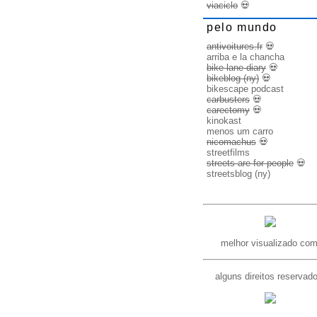
viaciclo
💀
pelo mundo
antivoitures.fr
💀
arriba e la chancha
bike lane diary
💀
bikeblog (ny)
💀
bikescape podcast
carbusters
💀
carectomy
💀
kinokast
menos um carro
nicomachus
💀
streetfilms
streets are for people
💀
streetsblog (ny)
melhor visualizado com
alguns direitos reservad