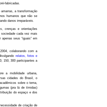
pré-fabricadas.
e amarras, a transformação
menos humanos que não se
ndo danos irreparáveis.
s, crenças e orientações
ma sociedade cada vez mais
r apenas seus “iguais” em
 2004, colaborando com a
 divulgando
relatos, fotos e
, 150, 300 participantes a
bre a mobilidade urbana,
sas cidades do Brasil, o
 acadêmicos sobre o tema,
lgumas (pra lá de tímidas)
istribuição do espaço e dos
ecessidade de criação de