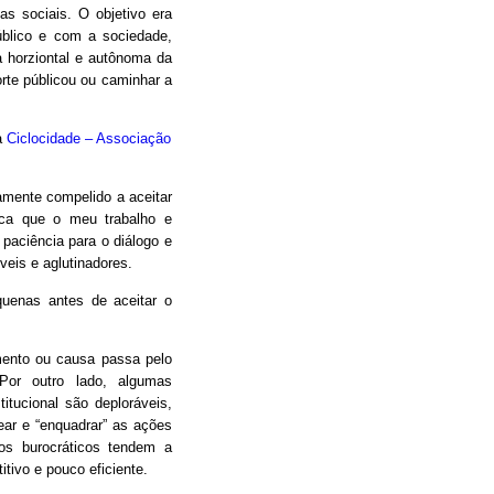
as sociais. O objetivo era
úblico e com a sociedade,
 horziontal e autônoma da
orte públicou ou caminhar a
a
Ciclocidade – Associação
camente compelido a aceitar
oca que o meu trabalho e
 paciência para o diálogo e
eis e aglutinadores.
uenas antes de aceitar o
mento ou causa passa pelo
Por outro lado, algumas
itucional são deploráveis,
ear e “enquadrar” as ações
os burocráticos tendem a
itivo e pouco eficiente.