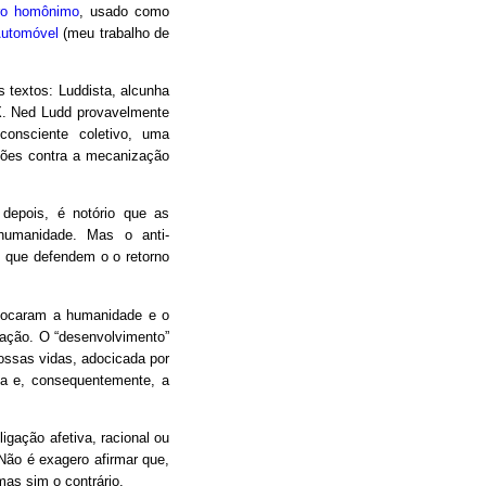
vro homônimo
, usado como
Automóvel
(meu trabalho de
 textos: Luddista, alcunha
IX. Ned Ludd provavelmente
consciente coletivo, uma
liões contra a mecanização
s depois, é notório que as
 humanidade. Mas o anti-
 que defendem o o retorno
olocaram a humanidade e o
ação. O “desenvolvimento”
ossas vidas, adocicada por
ica e, consequentemente, a
igação afetiva, racional ou
Não é exagero afirmar que,
as sim o contrário.