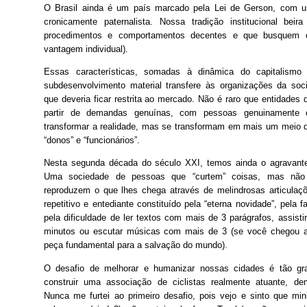
O Brasil ainda é um país marcado pela Lei de Gerson, com u
cronicamente paternalista. Nossa tradição institucional beira
procedimentos e comportamentos decentes e que busquem 
vantagem individual).
Essas características, somadas à dinâmica do capitalismo
subdesenvolvimento material transfere às organizações da soc
que deveria ficar restrita ao mercado. Não é raro que entidades 
partir de demandas genuínas, com pessoas genuinamente 
transformar a realidade, mas se transformam em mais um meio d
“donos” e “funcionários”.
Nesta segunda década do século XXI, temos ainda o agravante
Uma sociedade de pessoas que “curtem” coisas, mas não
reproduzem o que lhes chega através de melindrosas articulaçõe
repetitivo e entediante constituído pela “eterna novidade”, pela f
pela dificuldade de ler textos com mais de 3 parágrafos, assis
minutos ou escutar músicas com mais de 3 (se você chegou at
peça fundamental para a salvação do mundo).
O desafio de melhorar e humanizar nossas cidades é tão gr
construir uma associação de ciclistas realmente atuante, de
Nunca me furtei ao primeiro desafio, pois vejo e sinto que mi