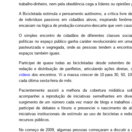
trabalho-dinheiro, nem pela obediência cega a líderes ou opiniões 
A Bicicletada estimula o pensamento autônomo, a crítica livre d
de indivíduos passivos em cidadãos ativos, inspirando fenô
encaixam na lógica de produção-consumo-descarte que vem causa
O simples encontro de cidadãos de diferentes classes sociai
políticas no espaço público ganha caráter revolucionário em u
pasteurizada e segregada, onde as pessoas tendem a encontra
espaços também iguais.
Participei de quase todas as bicicletadas desde setembro de
redação e distribuição de panfletos, articulando ações diretas,
vídeos
dos encontros. Vi a massa crescer de 10 para 30, 50, 100
cada última sexta-feira do mês.
Pacientemente assisti a melhora da cobertura midiática so
acompanhei a reprodução de iniciativas semelhantes em diver
surgimento de um número cada vez maior de blogs e trabalhos
participei de debates e fóruns e presenciei o nascimento de a
iniciativas institucionais de estímulo ao uso de bicicletas e red
recursos públicos.
No começo de 2009, algumas pessoas começaram a discutir a n