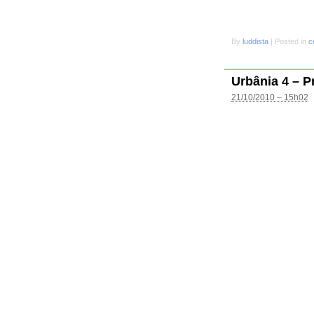
By
luddista
|
Posted in
c
Urbânia 4 – P
21/10/2010 – 15h02