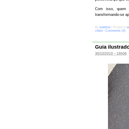
Com isso, quem s
transformando-se a
By
luddista
|
Posted in
a
vídeo
|
Comments (5)
Guia ilustrad
30/10/2010 – 16h06