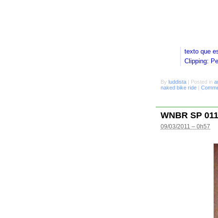
texto que e
Clipping: P
By
luddista
|
Posted in
a
naked bike ride
|
Commen
WNBR SP 01
09/03/2011 – 0h57