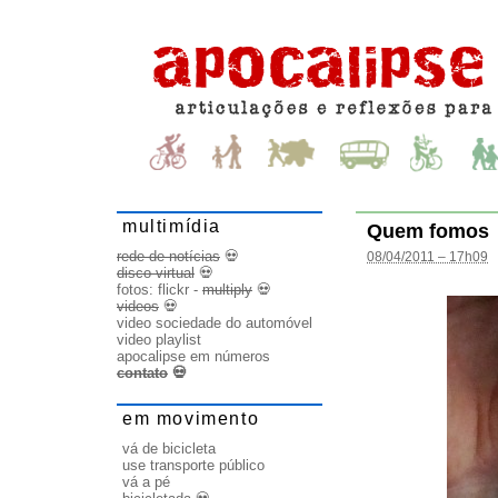
multimídia
Quem fomos
rede de notícias
💀
08/04/2011 – 17h09
disco virtual
💀
fotos:
flickr
-
multiply
💀
videos
💀
video sociedade do automóvel
video playlist
apocalipse em números
contato
💀
em movimento
vá de bicicleta
use transporte público
vá a pé