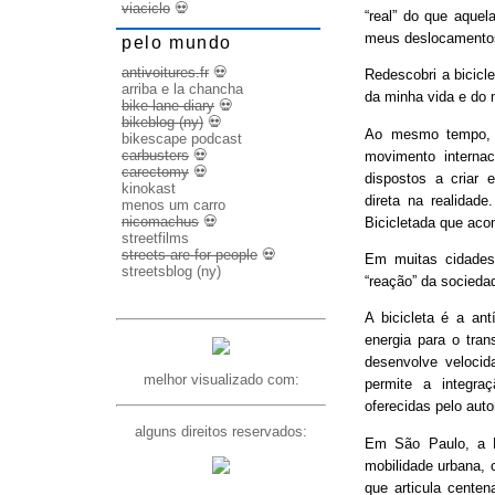
viaciclo
💀
“real” do que aquel
meus deslocamento
pelo mundo
antivoitures.fr
💀
Redescobri a bicicl
arriba e la chancha
da minha vida e do 
bike lane diary
💀
bikeblog (ny)
💀
Ao mesmo tempo, d
bikescape podcast
carbusters
💀
movimento internac
carectomy
💀
dispostos a criar 
kinokast
direta na realidad
menos um carro
nicomachus
💀
Bicicletada que ac
streetfilms
streets are for people
💀
Em muitas cidades
streetsblog (ny)
“reação” da socieda
A bicicleta é a ant
energia para o trans
desenvolve veloci
melhor visualizado com:
permite a integra
oferecidas pelo aut
alguns direitos reservados:
Em São Paulo, a B
mobilidade urbana, 
que articula cente