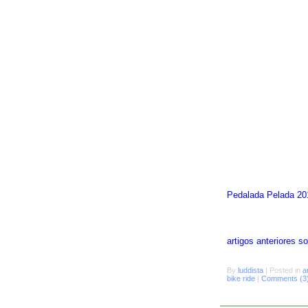
Pedalada Pelada 20
artigos anteriores 
By
luddista
|
Posted in
a
bike ride
|
Comments (3