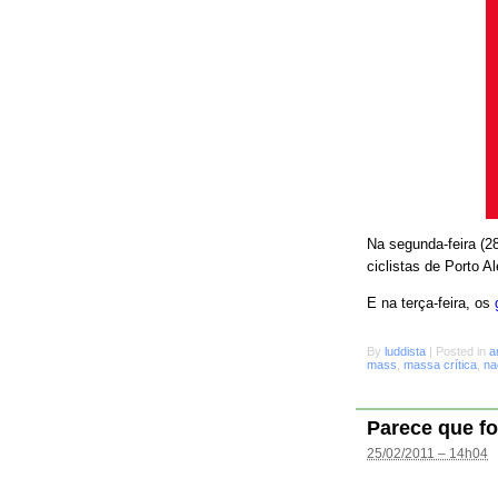
Na segunda-feira (28
ciclistas de Porto A
E na terça-feira, os
By
luddista
|
Posted in
a
mass
,
massa crítica
,
na
Parece que fo
25/02/2011 – 14h04