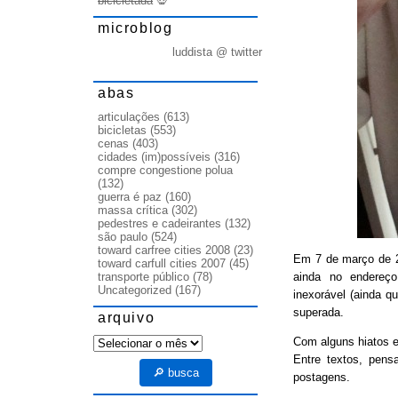
bicicletada
💀
microblog
luddista @ twitter
abas
articulações
(613)
bicicletas
(553)
cenas
(403)
cidades (im)possíveis
(316)
compre congestione polua
(132)
guerra é paz
(160)
massa crítica
(302)
pedestres e cadeirantes
(132)
são paulo
(524)
toward carfree cities 2008
(23)
Em 7 de março de
toward carfull cities 2007
(45)
ainda no endereço
transporte público
(78)
Uncategorized
(167)
inexorável (ainda q
superada.
arquivo
arquivo
Com alguns hiatos e
Entre textos, pens
🔎 busca
postagens.