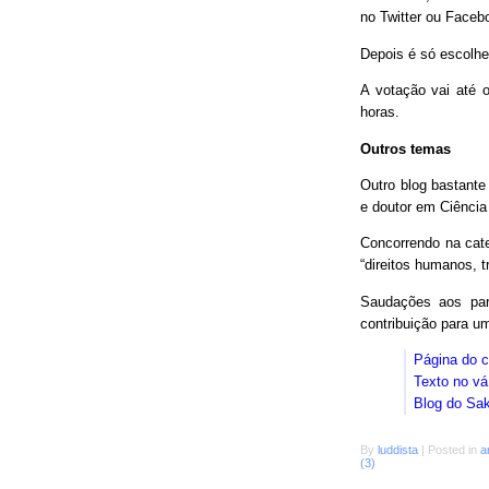
no Twitter ou Faceb
Depois é só escolhe
A votação vai até o
horas.
Outros temas
Outro blog bastant
e doutor em Ciência
Concorrendo na cat
“direitos humanos, 
Saudações aos parc
contribuição para 
Página do 
Texto no vá
Blog do Sa
By
luddista
|
Posted in
a
(3)