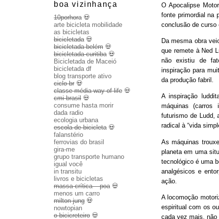
boa vizinhança
O Apocalipse Motor
fonte primordial na
10porhora
💀
conclusão de curso
arte bicicleta mobilidade
as bicicletas
bicicletada
💀
Da mesma obra veio 
bicicletada belém
💀
que remete à Ned Lu
bicicletada curitiba
💀
não existiu de fa
Bicicletada de Maceió
bicicletada df
inspiração para mui
blog transporte ativo
da produção fabril.
ciclo br
💀
classe média way of life
💀
A inspiração luddit
cmi brasil
💀
consume hasta morir
máquinas (carros 
dada radio
futurismo de Ludd,
ecologia urbana
radical à “vida sim
escola de bicicleta
💀
falanstério
As máquinas trouxe
ferrovias do brasil
gira-me
planeta em uma sit
grupo transporte humano
tecnológico é uma b
igual você
analgésicos e entor
in transitu
livros e bicicletas
ação.
massa crítica – poa
💀
menos um carro
A locomoção motoriza
milton jung
💀
espiritual com os o
nowtopian
o bicicreteiro
💀
cada vez mais, não