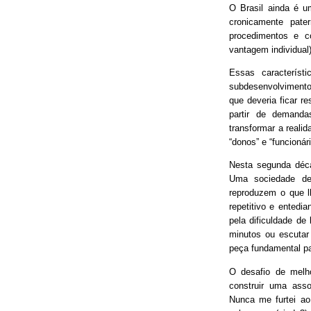
O Brasil ainda é 
cronicamente pater
procedimentos e 
vantagem individual)
Essas característ
subdesenvolvimento
que deveria ficar r
partir de demand
transformar a real
“donos” e “funcionári
Nesta segunda déca
Uma sociedade de
reproduzem o que lh
repetitivo e entedia
pela dificuldade de
minutos ou escutar
peça fundamental p
O desafio de melh
construir uma asso
Nunca me furtei ao 