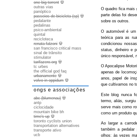
one big torrent
💀
outras vias
O quadro fica mais
panóptico
parte delas foi des
passeios de bicicleta (sp)
💀
pedalante
sobre os outros.
pedalinas
psico-ambiental
O automóvel é um b
quintal
teórica para as ru
recicloteca
condicionou nossas
renata falzoni
💀
san francisco critical mass
status, dinheiro e 
sinal de trânsito
único responsável, 
stimulator
tarifazero.org
💀
O Apocalipse Motori
tc urbes
the official god faq
apenas de locomoç
urbanamente
💀
anos, papel de ins
volvo in oppidum
💀
que cultivamos no t
ongs e associações
Este blog nunca fo
abc (blumenau)
💀
termo, aliás, surgi
antp
serve mais como rot
ciclocidade
mountain bike bh
como um produto qu
time's up
💀
toronto cyclists union
Ao largar a carrode
transportation alternatives
também a pedalar 
transporte ativo
ucb
olhos: às vezes ma