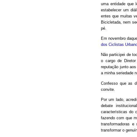
uma entidade que le
estabelecer um diá
entes que muitas v
Bicicletada, nem seq
pé.
Em novembro daquel
dos Ciclistas Urban
Não participei de to
o cargo de Direto
reputação junto aos
a minha seriedade n
Confesso que as d
convite.
Por um lado, acred
debate institucio
características do 
fazendo com que mui
transformadoras e
transformar o genuín