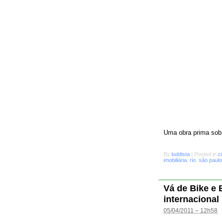
Uma obra prima sobr
By
luddista
|
Posted in
c
imobiliária
,
rio
,
são paulo
Vá de Bike e
internacional
05/04/2011 – 12h58