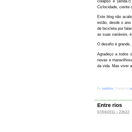
colapso e (ainda?
Ciclocidade, ciente 
Este blog não acab
estão, desde o ano 
de bicicleta por fal
as suas variáveis, é
O desafio é grande
Agradeço a todos o
novas e maravilhosa
da vida. Mas viver 
By
luddista
|
Posted in
a
Entre rios
07/04/2011 – 23h22