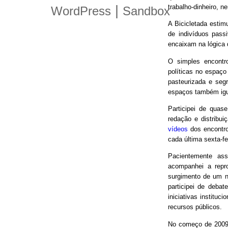
trabalho-dinheiro, n
|
WordPress
Sandbox
A Bicicletada estim
de indivíduos pas
encaixam na lógica
O simples encontro
políticas no espaço
pasteurizada e seg
espaços também igu
Participei de quas
redação e distribui
vídeos
dos encontro
cada última sexta-f
Pacientemente ass
acompanhei a repro
surgimento de um n
participei de debat
iniciativas instituc
recursos públicos.
No começo de 2009,