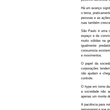
Há um avanço signif
o tema, praticament
pessoas e as ações
ruas também cresce
São Paulo é uma ci
espaço e da conviv
muito sólidas na g
igualmente predat
consumista existem 
e movimentos.
O papel da socieda
corporações tendem
não ajudam e chega
controle.
O hype em torno da 
a sociedade não ag
apenas um monte de
A paciência para no
perseverança que ev