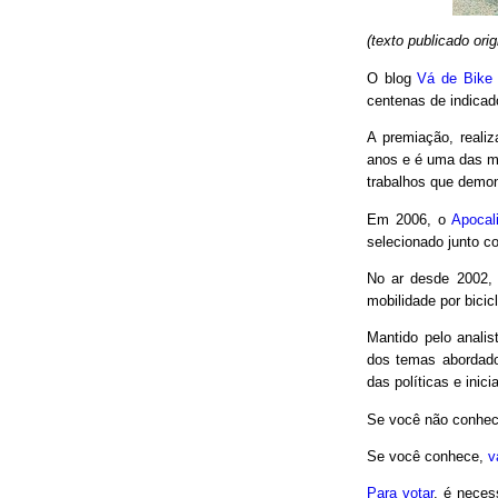
(texto publicado or
O blog
Vá de Bike
centenas de indicad
A premiação, reali
anos e é uma das m
trabalhos que demon
Em 2006, o
Apocal
selecionado junto co
No ar desde 2002,
mobilidade por bici
Mantido pelo analis
dos temas abordado
das políticas e inici
Se você não conhec
Se você conhece,
v
Para votar
, é neces