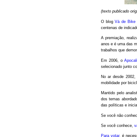
(texto publicado or
O blog
Vá de Bike
centenas de indicad
A premiação, reali
anos e é uma das m
trabalhos que demon
Em 2006, o
Apocal
selecionado junto co
No ar desde 2002,
mobilidade por bici
Mantido pelo analis
dos temas abordado
das políticas e inici
Se você não conhec
Se você conhece,
v
Para votar
, é neces