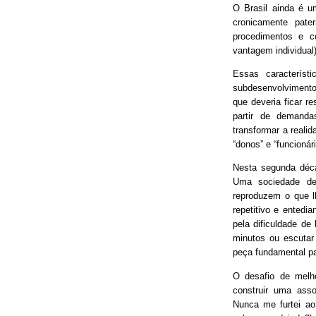
O Brasil ainda é 
cronicamente pater
procedimentos e 
vantagem individual)
Essas característ
subdesenvolvimento
que deveria ficar r
partir de demand
transformar a real
“donos” e “funcionári
Nesta segunda déca
Uma sociedade de
reproduzem o que lh
repetitivo e entedia
pela dificuldade de
minutos ou escutar
peça fundamental p
O desafio de melh
construir uma asso
Nunca me furtei ao 