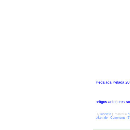
Pedalada Pelada 20
artigos anteriores 
By
luddista
|
Posted in
a
bike ride
|
Comments (3