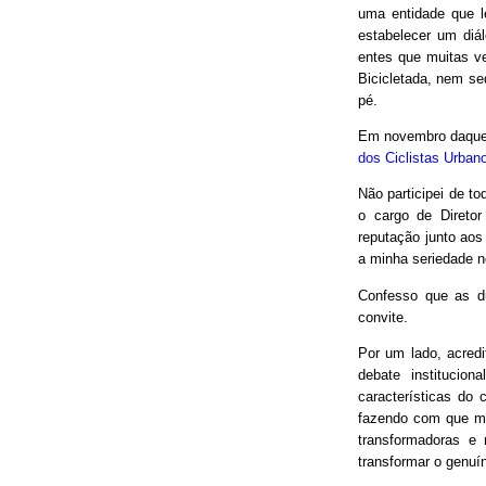
uma entidade que le
estabelecer um diá
entes que muitas v
Bicicletada, nem seq
pé.
Em novembro daquel
dos Ciclistas Urban
Não participei de to
o cargo de Direto
reputação junto aos
a minha seriedade n
Confesso que as d
convite.
Por um lado, acred
debate institucio
características do 
fazendo com que mui
transformadoras e
transformar o genuín