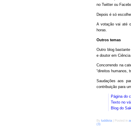
no Twitter ou Faceb
Depois é só escolhe
A votação vai até o
horas.
Outros temas
Outro blog bastant
e doutor em Ciência
Concorrendo na cat
“direitos humanos, 
Saudações aos parc
contribuição para 
Página do 
Texto no vá
Blog do Sa
By
luddista
|
Posted in
a
(3)