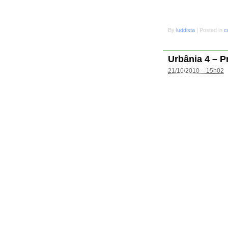
By
luddista
|
Posted in
c
Urbânia 4 – P
21/10/2010 – 15h02