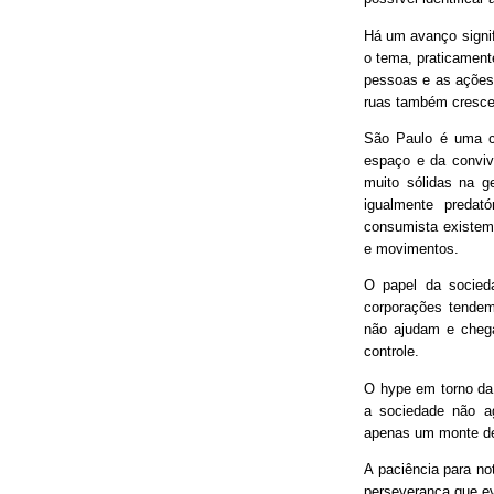
Há um avanço signif
o tema, praticament
pessoas e as ações
ruas também cresce
São Paulo é uma ci
espaço e da conviv
muito sólidas na g
igualmente predat
consumista existem 
e movimentos.
O papel da socieda
corporações tendem
não ajudam e chega
controle.
O hype em torno da 
a sociedade não ag
apenas um monte de
A paciência para no
perseverança que ev