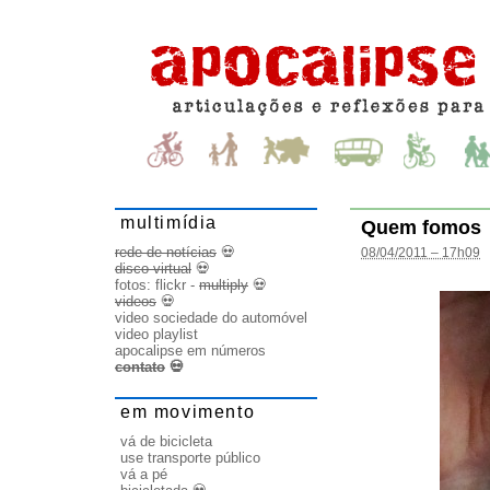
multimídia
Quem fomos
rede de notícias
💀
08/04/2011 – 17h09
disco virtual
💀
fotos:
flickr
-
multiply
💀
videos
💀
video sociedade do automóvel
video playlist
apocalipse em números
contato
💀
em movimento
vá de bicicleta
use transporte público
vá a pé