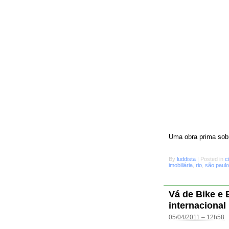
Uma obra prima sobr
By
luddista
|
Posted in
c
imobiliária
,
rio
,
são paulo
Vá de Bike e
internacional
05/04/2011 – 12h58