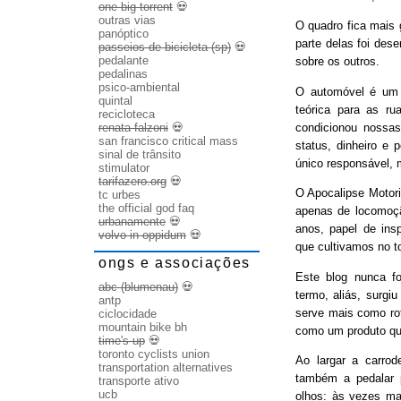
one big torrent
💀
outras vias
O quadro fica mais
panóptico
parte delas foi des
passeios de bicicleta (sp)
💀
pedalante
sobre os outros.
pedalinas
psico-ambiental
O automóvel é um b
quintal
teórica para as ru
recicloteca
condicionou nossas
renata falzoni
💀
san francisco critical mass
status, dinheiro e 
sinal de trânsito
único responsável, 
stimulator
tarifazero.org
💀
O Apocalipse Motori
tc urbes
the official god faq
apenas de locomoç
urbanamente
💀
anos, papel de ins
volvo in oppidum
💀
que cultivamos no t
ongs e associações
Este blog nunca fo
abc (blumenau)
💀
termo, aliás, surgi
antp
serve mais como rot
ciclocidade
mountain bike bh
como um produto qu
time's up
💀
toronto cyclists union
Ao largar a carrode
transportation alternatives
também a pedalar 
transporte ativo
ucb
olhos: às vezes ma