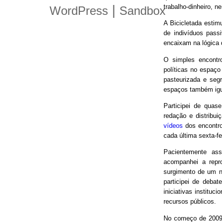
trabalho-dinheiro, n
|
WordPress
Sandbox
A Bicicletada estim
de indivíduos pas
encaixam na lógica
O simples encontro
políticas no espaço
pasteurizada e seg
espaços também igu
Participei de quas
redação e distribui
vídeos
dos encontro
cada última sexta-f
Pacientemente ass
acompanhei a repro
surgimento de um n
participei de debat
iniciativas instituc
recursos públicos.
No começo de 2009,