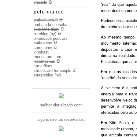
viaciclo
💀
“real” do que aquel
meus deslocamento
pelo mundo
antivoitures.fr
💀
Redescobri a bicicl
arriba e la chancha
da minha vida e do 
bike lane diary
💀
bikeblog (ny)
💀
Ao mesmo tempo, d
bikescape podcast
carbusters
💀
movimento internac
carectomy
💀
dispostos a criar 
kinokast
direta na realidad
menos um carro
nicomachus
💀
Bicicletada que ac
streetfilms
streets are for people
💀
Em muitas cidades
streetsblog (ny)
“reação” da socieda
A bicicleta é a ant
energia para o trans
desenvolve veloci
melhor visualizado com:
permite a integra
oferecidas pelo aut
alguns direitos reservados:
Em São Paulo, a B
mobilidade urbana, 
que articula cente