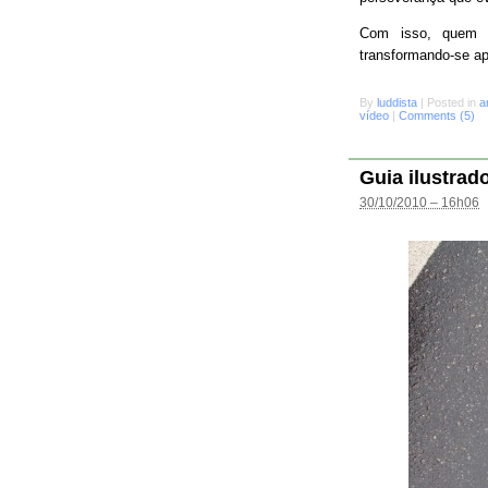
Com isso, quem s
transformando-se a
By
luddista
|
Posted in
a
vídeo
|
Comments (5)
Guia ilustrad
30/10/2010 – 16h06