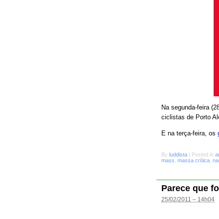
Na segunda-feira (28
ciclistas de Porto A
E na terça-feira, os
By
luddista
|
Posted in
a
mass
,
massa crítica
,
na
Parece que fo
25/02/2011 – 14h04