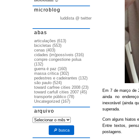
bicicletada
💀
microblog
luddista @ twitter
abas
articulações
(613)
bicicletas
(553)
cenas
(403)
cidades (im)possíveis
(316)
compre congestione polua
(132)
guerra é paz
(160)
massa crítica
(302)
pedestres e cadeirantes
(132)
são paulo
(524)
toward carfree cities 2008
(23)
Em 7 de março de
toward carfull cities 2007
(45)
ainda no endereço
transporte público
(78)
Uncategorized
(167)
inexorável (ainda q
superada.
arquivo
arquivo
Com alguns hiatos e
Entre textos, pens
🔎 busca
postagens.