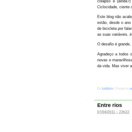
colapso e (ainda?
Ciclocidade, ciente 
Este blog não acab
estão, desde o ano 
de bicicleta por fal
as suas variáveis, é
O desafio é grande
Agradeço a todos o
novas e maravilhosa
da vida. Mas viver 
By
luddista
|
Posted in
a
Entre rios
07/04/2011 – 23h22