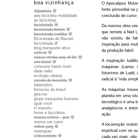
boa vizinhança
O Apocalipse Motor
fonte primordial na
10porhora
💀
conclusão de curso
arte bicicleta mobilidade
as bicicletas
bicicletada
💀
Da mesma obra veio 
bicicletada belém
💀
que remete à Ned Lu
bicicletada curitiba
💀
não existiu de fa
Bicicletada de Maceió
bicicletada df
inspiração para mui
blog transporte ativo
da produção fabril.
ciclo br
💀
classe média way of life
💀
A inspiração luddit
cmi brasil
💀
consume hasta morir
máquinas (carros 
dada radio
futurismo de Ludd,
ecologia urbana
radical à “vida sim
escola de bicicleta
💀
falanstério
As máquinas trouxe
ferrovias do brasil
gira-me
planeta em uma sit
grupo transporte humano
tecnológico é uma b
igual você
analgésicos e entor
in transitu
livros e bicicletas
ação.
massa crítica – poa
💀
menos um carro
A locomoção motoriza
milton jung
💀
espiritual com os o
nowtopian
o bicicreteiro
💀
cada vez mais, não