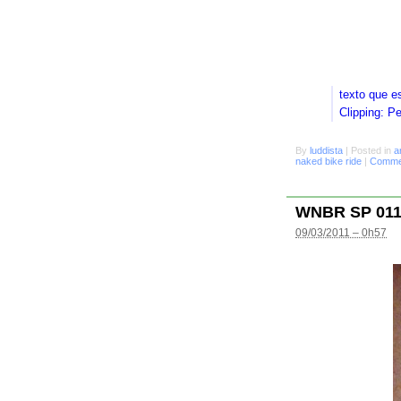
texto que e
Clipping: P
By
luddista
|
Posted in
a
naked bike ride
|
Commen
WNBR SP 01
09/03/2011 – 0h57