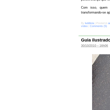
Com isso, quem s
transformando-se a
By
luddista
|
Posted in
a
vídeo
|
Comments (5)
Guia ilustrad
30/10/2010 – 16h06