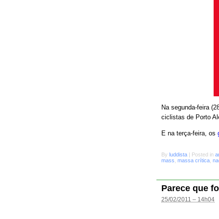
Na segunda-feira (28
ciclistas de Porto A
E na terça-feira, os
By
luddista
|
Posted in
a
mass
,
massa crítica
,
na
Parece que fo
25/02/2011 – 14h04