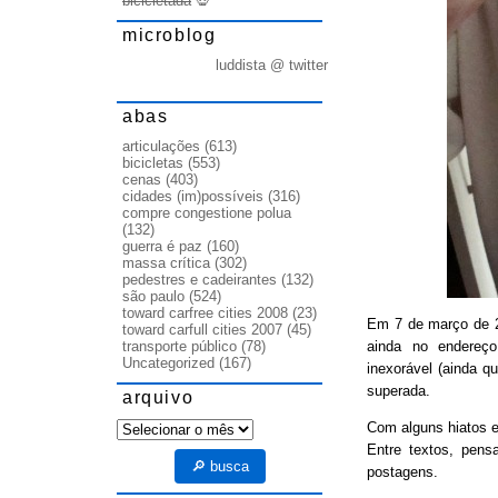
bicicletada
💀
microblog
luddista @ twitter
abas
articulações
(613)
bicicletas
(553)
cenas
(403)
cidades (im)possíveis
(316)
compre congestione polua
(132)
guerra é paz
(160)
massa crítica
(302)
pedestres e cadeirantes
(132)
são paulo
(524)
toward carfree cities 2008
(23)
Em 7 de março de
toward carfull cities 2007
(45)
ainda no endereço
transporte público
(78)
Uncategorized
(167)
inexorável (ainda q
superada.
arquivo
arquivo
Com alguns hiatos e
Entre textos, pens
🔎 busca
postagens.