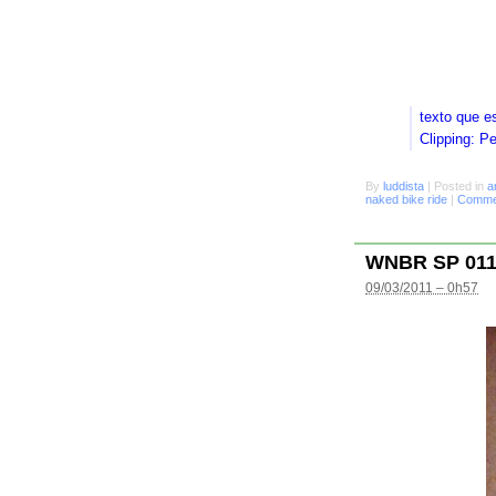
texto que e
Clipping: P
By
luddista
|
Posted in
a
naked bike ride
|
Commen
WNBR SP 01
09/03/2011 – 0h57