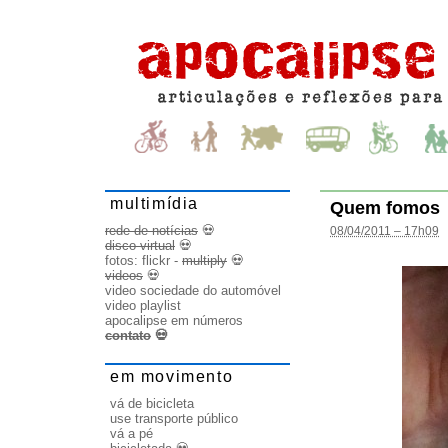
multimídia
Quem fomos
rede de notícias
💀
08/04/2011 – 17h09
disco virtual
💀
fotos:
flickr
-
multiply
💀
videos
💀
video sociedade do automóvel
video playlist
apocalipse em números
contato
💀
em movimento
vá de bicicleta
use transporte público
vá a pé