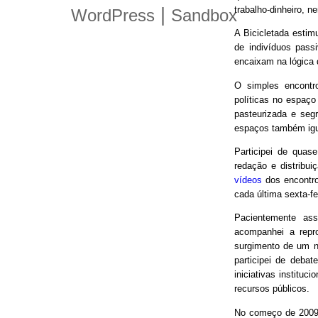
trabalho-dinheiro, n
|
WordPress
Sandbox
A Bicicletada estim
de indivíduos pas
encaixam na lógica
O simples encontro
políticas no espaço
pasteurizada e seg
espaços também igu
Participei de quas
redação e distribui
vídeos
dos encontro
cada última sexta-f
Pacientemente ass
acompanhei a repro
surgimento de um n
participei de debat
iniciativas instituc
recursos públicos.
No começo de 2009,