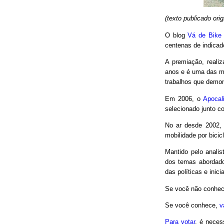
(texto publicado or
O blog
Vá de Bike
centenas de indicad
A premiação, reali
anos e é uma das m
trabalhos que demon
Em 2006, o
Apocal
selecionado junto co
No ar desde 2002,
mobilidade por bici
Mantido pelo analis
dos temas abordado
das políticas e inici
Se você não conhec
Se você conhece,
v
Para votar
, é neces