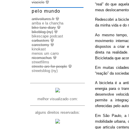
viaciclo
💀
“real” do que aquel
meus deslocamento
pelo mundo
antivoitures.fr
💀
Redescobri a bicicl
arriba e la chancha
da minha vida e do 
bike lane diary
💀
bikeblog (ny)
💀
Ao mesmo tempo, d
bikescape podcast
carbusters
💀
movimento internac
carectomy
💀
dispostos a criar 
kinokast
direta na realidad
menos um carro
nicomachus
💀
Bicicletada que ac
streetfilms
streets are for people
💀
Em muitas cidades
streetsblog (ny)
“reação” da socieda
A bicicleta é a ant
energia para o trans
desenvolve veloci
melhor visualizado com:
permite a integra
oferecidas pelo aut
alguns direitos reservados:
Em São Paulo, a B
mobilidade urbana, 
que articula cente