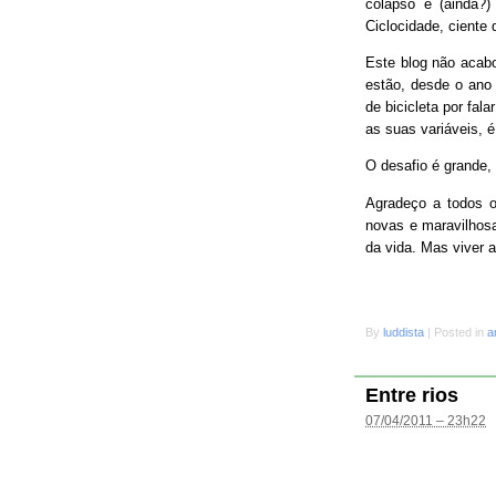
colapso e (ainda?
Ciclocidade, ciente 
Este blog não acab
estão, desde o ano 
de bicicleta por fal
as suas variáveis, é
O desafio é grande
Agradeço a todos o
novas e maravilhosa
da vida. Mas viver 
By
luddista
|
Posted in
a
Entre rios
07/04/2011 – 23h22