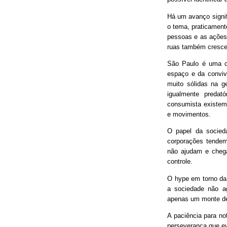
Há um avanço signif
o tema, praticament
pessoas e as ações
ruas também cresce
São Paulo é uma ci
espaço e da conviv
muito sólidas na g
igualmente predat
consumista existem 
e movimentos.
O papel da socieda
corporações tendem
não ajudam e chega
controle.
O hype em torno da 
a sociedade não ag
apenas um monte de
A paciência para no
perseverança que ev