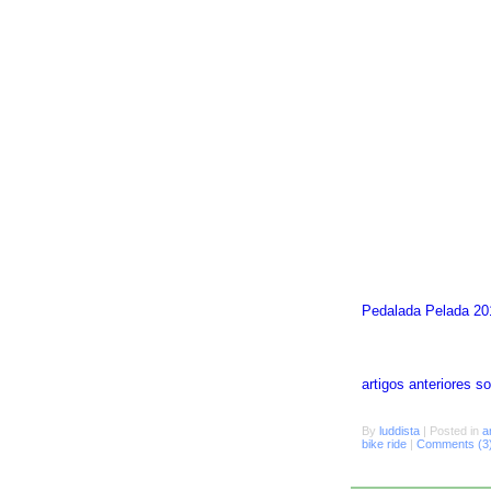
Pedalada Pelada 20
artigos anteriores 
By
luddista
|
Posted in
a
bike ride
|
Comments (3