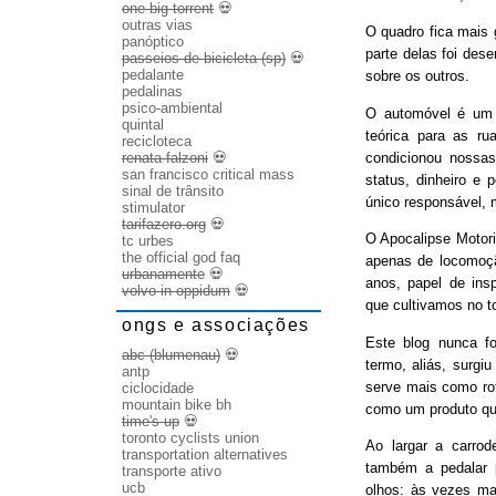
one big torrent
💀
outras vias
O quadro fica mais
panóptico
parte delas foi des
passeios de bicicleta (sp)
💀
pedalante
sobre os outros.
pedalinas
psico-ambiental
O automóvel é um b
quintal
teórica para as ru
recicloteca
condicionou nossas
renata falzoni
💀
san francisco critical mass
status, dinheiro e 
sinal de trânsito
único responsável, 
stimulator
tarifazero.org
💀
O Apocalipse Motori
tc urbes
the official god faq
apenas de locomoç
urbanamente
💀
anos, papel de ins
volvo in oppidum
💀
que cultivamos no t
ongs e associações
Este blog nunca fo
abc (blumenau)
💀
termo, aliás, surgi
antp
serve mais como rot
ciclocidade
mountain bike bh
como um produto qu
time's up
💀
toronto cyclists union
Ao largar a carrode
transportation alternatives
também a pedalar 
transporte ativo
ucb
olhos: às vezes ma