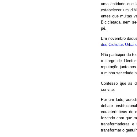
uma entidade que le
estabelecer um diá
entes que muitas v
Bicicletada, nem seq
pé.
Em novembro daquel
dos Ciclistas Urban
Não participei de to
o cargo de Direto
reputação junto aos
a minha seriedade n
Confesso que as d
convite.
Por um lado, acred
debate institucio
características do 
fazendo com que mui
transformadoras e
transformar o genuín