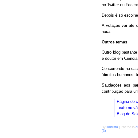
no Twitter ou Faceb
Depois é só escolhe
A votação vai até o
horas.
Outros temas
Outro blog bastant
e doutor em Ciência
Concorrendo na cat
“direitos humanos, 
Saudações aos parc
contribuição para 
Página do 
Texto no vá
Blog do Sa
By
luddista
|
Posted in
a
(3)