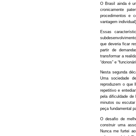
O Brasil ainda é 
cronicamente pater
procedimentos e 
vantagem individual)
Essas característ
subdesenvolvimento
que deveria ficar r
partir de demand
transformar a real
“donos” e “funcionári
Nesta segunda déca
Uma sociedade de
reproduzem o que lh
repetitivo e entedia
pela dificuldade de
minutos ou escutar
peça fundamental p
O desafio de melh
construir uma asso
Nunca me furtei ao 