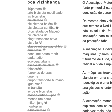
boa vizinhança
O Apocalipse Motor
fonte primordial na
10porhora
💀
conclusão de curso
arte bicicleta mobilidade
as bicicletas
bicicletada
💀
Da mesma obra veio 
bicicletada belém
💀
que remete à Ned Lu
bicicletada curitiba
💀
não existiu de fa
Bicicletada de Maceió
bicicletada df
inspiração para mui
blog transporte ativo
da produção fabril.
ciclo br
💀
classe média way of life
💀
A inspiração luddit
cmi brasil
💀
consume hasta morir
máquinas (carros 
dada radio
futurismo de Ludd,
ecologia urbana
radical à “vida sim
escola de bicicleta
💀
falanstério
As máquinas trouxe
ferrovias do brasil
gira-me
planeta em uma sit
grupo transporte humano
tecnológico é uma b
igual você
analgésicos e entor
in transitu
livros e bicicletas
ação.
massa crítica – poa
💀
menos um carro
A locomoção motoriza
milton jung
💀
espiritual com os o
nowtopian
o bicicreteiro
💀
cada vez mais, não