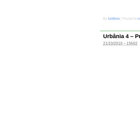
By
luddista
|
Posted in
c
Urbânia 4 – P
21/10/2010 – 15h02