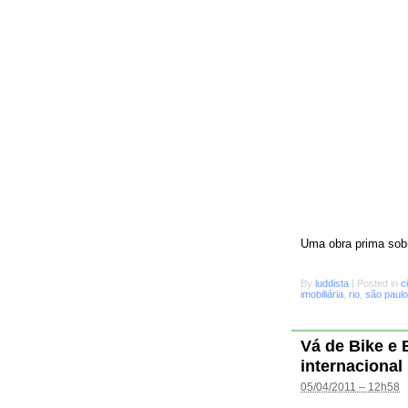
Uma obra prima sobr
By
luddista
|
Posted in
c
imobiliária
,
rio
,
são paulo
Vá de Bike e
internacional
05/04/2011 – 12h58