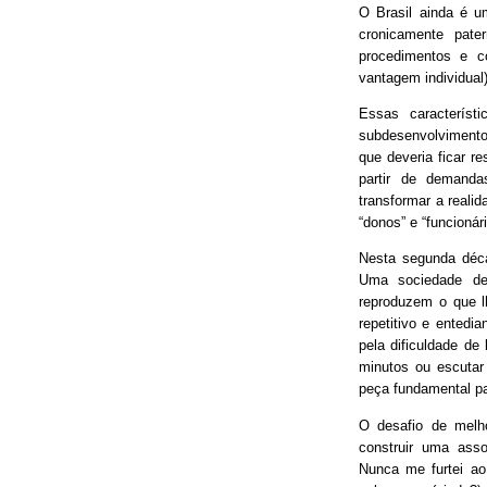
O Brasil ainda é 
cronicamente pater
procedimentos e 
vantagem individual)
Essas característ
subdesenvolvimento
que deveria ficar r
partir de demand
transformar a real
“donos” e “funcionári
Nesta segunda déca
Uma sociedade de
reproduzem o que lh
repetitivo e entedia
pela dificuldade de
minutos ou escutar
peça fundamental p
O desafio de melh
construir uma asso
Nunca me furtei ao 