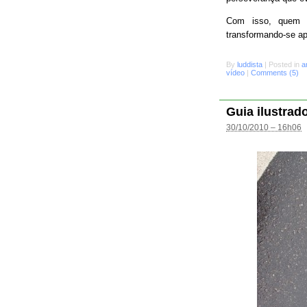
Com isso, quem s
transformando-se a
By
luddista
|
Posted in
a
vídeo
|
Comments (5)
Guia ilustrad
30/10/2010 – 16h06