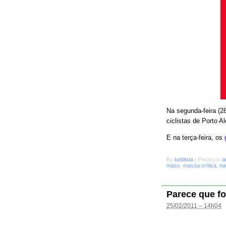
Na segunda-feira (28
ciclistas de Porto A
E na terça-feira, os
By
luddista
|
Posted in
a
mass
,
massa crítica
,
na
Parece que fo
25/02/2011 – 14h04