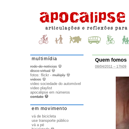
multimídia
Quem fomos
rede de notícias
💀
08/04/2011 – 17h09
disco virtual
💀
fotos:
flickr
-
multiply
💀
videos
💀
video sociedade do automóvel
video playlist
apocalipse em números
contato
💀
em movimento
vá de bicicleta
use transporte público
vá a pé