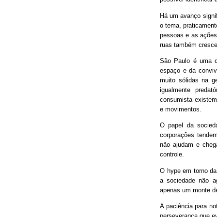
Há um avanço signif
o tema, praticament
pessoas e as ações
ruas também cresce
São Paulo é uma ci
espaço e da conviv
muito sólidas na g
igualmente predat
consumista existem 
e movimentos.
O papel da socieda
corporações tendem
não ajudam e chega
controle.
O hype em torno da 
a sociedade não ag
apenas um monte de
A paciência para no
perseverança que ev