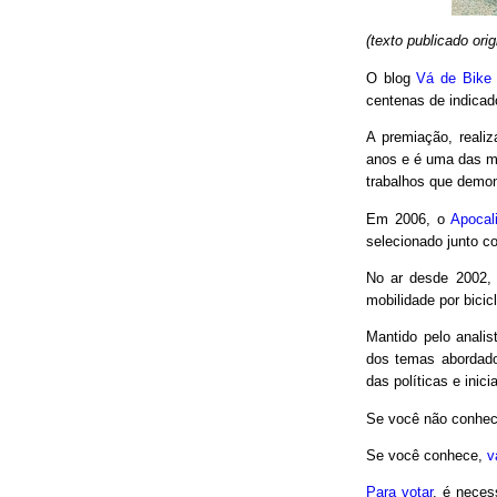
(texto publicado or
O blog
Vá de Bike
centenas de indicad
A premiação, reali
anos e é uma das m
trabalhos que demon
Em 2006, o
Apocal
selecionado junto co
No ar desde 2002,
mobilidade por bici
Mantido pelo analis
dos temas abordado
das políticas e inici
Se você não conhec
Se você conhece,
v
Para votar
, é neces