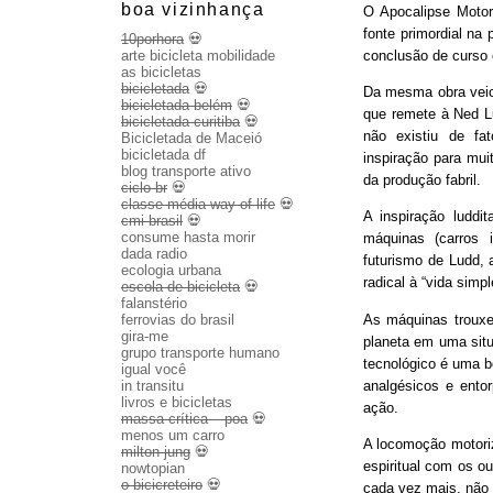
boa vizinhança
O Apocalipse Motor
fonte primordial na
10porhora
💀
conclusão de curso
arte bicicleta mobilidade
as bicicletas
bicicletada
💀
Da mesma obra veio 
bicicletada belém
💀
que remete à Ned Lu
bicicletada curitiba
💀
não existiu de fa
Bicicletada de Maceió
bicicletada df
inspiração para mui
blog transporte ativo
da produção fabril.
ciclo br
💀
classe média way of life
💀
A inspiração luddit
cmi brasil
💀
consume hasta morir
máquinas (carros 
dada radio
futurismo de Ludd,
ecologia urbana
radical à “vida sim
escola de bicicleta
💀
falanstério
As máquinas trouxe
ferrovias do brasil
gira-me
planeta em uma sit
grupo transporte humano
tecnológico é uma b
igual você
analgésicos e entor
in transitu
livros e bicicletas
ação.
massa crítica – poa
💀
menos um carro
A locomoção motoriza
milton jung
💀
espiritual com os o
nowtopian
o bicicreteiro
💀
cada vez mais, não