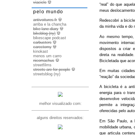
viaciclo
💀
“real” do que aquel
meus deslocamento
pelo mundo
antivoitures.fr
💀
Redescobri a bicicl
arriba e la chancha
da minha vida e do 
bike lane diary
💀
bikeblog (ny)
💀
Ao mesmo tempo, d
bikescape podcast
carbusters
💀
movimento internac
carectomy
💀
dispostos a criar 
kinokast
direta na realidad
menos um carro
nicomachus
💀
Bicicletada que ac
streetfilms
streets are for people
💀
Em muitas cidades
streetsblog (ny)
“reação” da socieda
A bicicleta é a ant
energia para o trans
desenvolve veloci
melhor visualizado com:
permite a integra
oferecidas pelo aut
alguns direitos reservados:
Em São Paulo, a B
mobilidade urbana, 
que articula cente