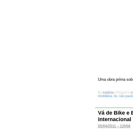
Uma obra prima sobr
By
luddista
|
Posted in
c
imobiliária
,
rio
,
são paulo
Vá de Bike e
internacional
05/04/2011 – 12h58