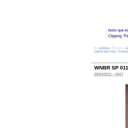
texto que e
Clipping: P
By
luddista
|
Posted in
a
naked bike ride
|
Commen
WNBR SP 01
09/03/2011 – 0h57