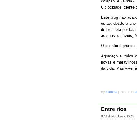
colapso e (ainda?
Ciclocidade, ciente 
Este blog não acab
estão, desde o ano 
de bicicleta por fal
as suas variáveis, é
O desafio é grande
Agradeço a todos o
novas e maravilhosa
da vida. Mas viver 
By
luddista
|
Posted in
a
Entre rios
07/04/2011 – 23h22