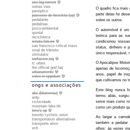
one big torrent
💀
outras vias
O quadro fica mais
panóptico
parte delas foi des
passeios de bicicleta (sp)
💀
pedalante
sobre os outros.
pedalinas
psico-ambiental
O automóvel é um b
quintal
teórica para as ru
recicloteca
condicionou nossas
renata falzoni
💀
san francisco critical mass
status, dinheiro e 
sinal de trânsito
único responsável, 
stimulator
tarifazero.org
💀
O Apocalipse Motori
tc urbes
the official god faq
apenas de locomoç
urbanamente
💀
anos, papel de ins
volvo in oppidum
💀
que cultivamos no t
ongs e associações
Este blog nunca fo
abc (blumenau)
💀
termo, aliás, surgi
antp
serve mais como rot
ciclocidade
mountain bike bh
como um produto qu
time's up
💀
toronto cyclists union
Ao largar a carrode
transportation alternatives
também a pedalar 
transporte ativo
ucb
olhos: às vezes ma