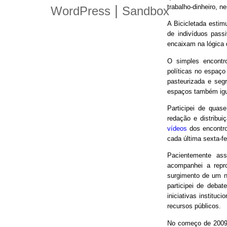
trabalho-dinheiro, n
|
WordPress
Sandbox
A Bicicletada estim
de indivíduos pas
encaixam na lógica
O simples encontro
políticas no espaço
pasteurizada e seg
espaços também igu
Participei de quas
redação e distribui
vídeos
dos encontro
cada última sexta-f
Pacientemente ass
acompanhei a repro
surgimento de um n
participei de debat
iniciativas instituc
recursos públicos.
No começo de 2009,