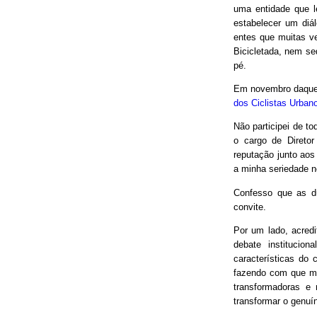
uma entidade que le
estabelecer um diá
entes que muitas v
Bicicletada, nem seq
pé.
Em novembro daquel
dos Ciclistas Urban
Não participei de to
o cargo de Direto
reputação junto aos
a minha seriedade n
Confesso que as d
convite.
Por um lado, acred
debate institucio
características do 
fazendo com que mui
transformadoras e
transformar o genuín