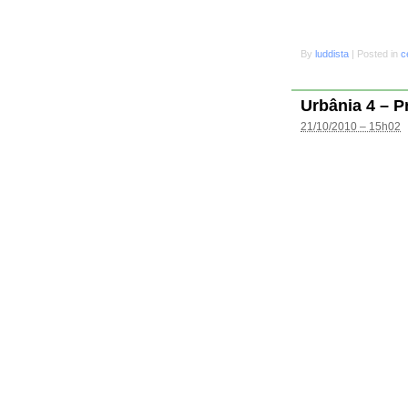
By
luddista
|
Posted in
c
Urbânia 4 – P
21/10/2010 – 15h02