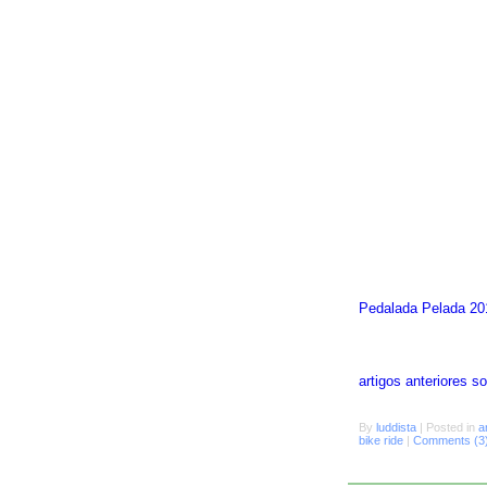
Pedalada Pelada 20
artigos anteriores 
By
luddista
|
Posted in
a
bike ride
|
Comments (3