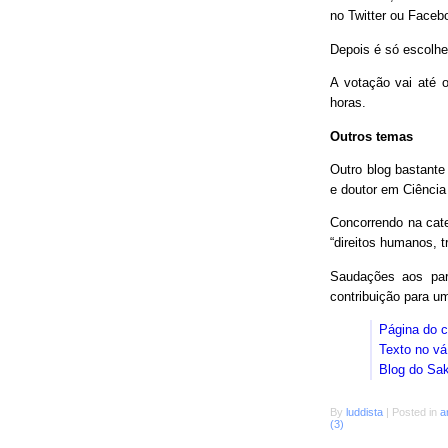
no Twitter ou Faceb
Depois é só escolhe
A votação vai até o
horas.
Outros temas
Outro blog bastant
e doutor em Ciência
Concorrendo na cat
“direitos humanos, 
Saudações aos parc
contribuição para 
Página do 
Texto no vá
Blog do Sa
By
luddista
|
Posted in
a
(3)