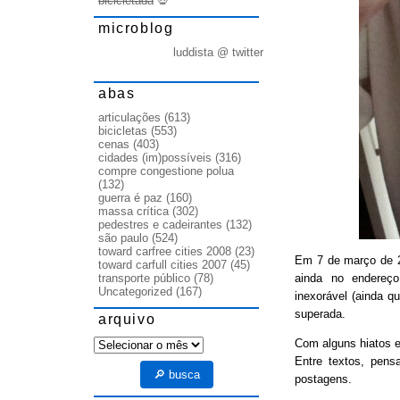
bicicletada
💀
microblog
luddista @ twitter
abas
articulações
(613)
bicicletas
(553)
cenas
(403)
cidades (im)possíveis
(316)
compre congestione polua
(132)
guerra é paz
(160)
massa crítica
(302)
pedestres e cadeirantes
(132)
são paulo
(524)
toward carfree cities 2008
(23)
Em 7 de março de
toward carfull cities 2007
(45)
ainda no endereço
transporte público
(78)
Uncategorized
(167)
inexorável (ainda q
superada.
arquivo
arquivo
Com alguns hiatos e
Entre textos, pens
🔎 busca
postagens.