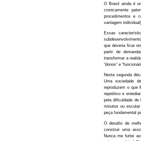
O Brasil ainda é 
cronicamente pater
procedimentos e 
vantagem individual)
Essas característ
subdesenvolvimento
que deveria ficar r
partir de demand
transformar a real
“donos” e “funcionári
Nesta segunda déca
Uma sociedade de
reproduzem o que lh
repetitivo e entedia
pela dificuldade de
minutos ou escutar
peça fundamental p
O desafio de melh
construir uma asso
Nunca me furtei ao 