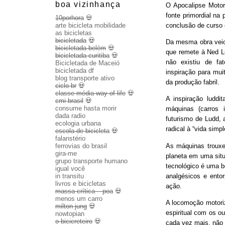
boa vizinhança
O Apocalipse Motor
fonte primordial na
10porhora
💀
conclusão de curso
arte bicicleta mobilidade
as bicicletas
bicicletada
💀
Da mesma obra veio 
bicicletada belém
💀
que remete à Ned Lu
bicicletada curitiba
💀
não existiu de fa
Bicicletada de Maceió
bicicletada df
inspiração para mui
blog transporte ativo
da produção fabril.
ciclo br
💀
classe média way of life
💀
A inspiração luddit
cmi brasil
💀
consume hasta morir
máquinas (carros 
dada radio
futurismo de Ludd,
ecologia urbana
radical à “vida sim
escola de bicicleta
💀
falanstério
As máquinas trouxe
ferrovias do brasil
gira-me
planeta em uma sit
grupo transporte humano
tecnológico é uma b
igual você
analgésicos e entor
in transitu
livros e bicicletas
ação.
massa crítica – poa
💀
menos um carro
A locomoção motoriza
milton jung
💀
espiritual com os o
nowtopian
o bicicreteiro
💀
cada vez mais, não