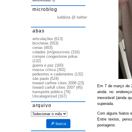
bicicletada
💀
microblog
luddista @ twitter
abas
articulações
(613)
bicicletas
(553)
cenas
(403)
cidades (im)possíveis
(316)
compre congestione polua
(132)
guerra é paz
(160)
massa crítica
(302)
pedestres e cadeirantes
(132)
são paulo
(524)
toward carfree cities 2008
(23)
Em 7 de março de
toward carfull cities 2007
(45)
ainda no endereço
transporte público
(78)
Uncategorized
(167)
inexorável (ainda q
superada.
arquivo
arquivo
Com alguns hiatos e
Entre textos, pens
🔎 busca
postagens.