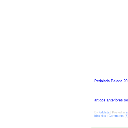
Pedalada Pelada 20
artigos anteriores 
By
luddista
|
Posted in
a
bike ride
|
Comments (3