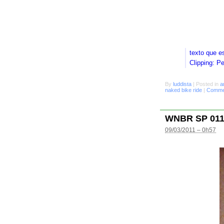
texto que e
Clipping: P
By
luddista
|
Posted in
a
naked bike ride
|
Commen
WNBR SP 01
09/03/2011 – 0h57