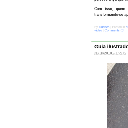
Com isso, quem s
transformando-se a
By
luddista
|
Posted in
a
vídeo
|
Comments (5)
Guia ilustrad
30/10/2010 – 16h06