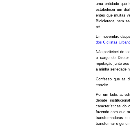
uma entidade que le
estabelecer um diá
entes que muitas v
Bicicletada, nem seq
pé.
Em novembro daquel
dos Ciclistas Urban
Não participei de to
o cargo de Direto
reputação junto aos
a minha seriedade n
Confesso que as d
convite.
Por um lado, acred
debate institucio
características do 
fazendo com que mui
transformadoras e
transformar o genuín