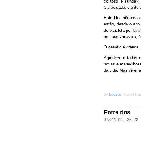
colapso e (ainda?
Ciclocidade, ciente 
Este blog não acab
estão, desde o ano 
de bicicleta por fal
as suas variáveis, é
O desafio é grande
Agradeço a todos o
novas e maravilhosa
da vida. Mas viver 
By
luddista
|
Posted in
a
Entre rios
07/04/2011 – 23h22