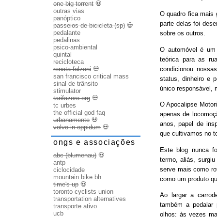
one big torrent
💀
outras vias
O quadro fica mais
panóptico
parte delas foi des
passeios de bicicleta (sp)
💀
pedalante
sobre os outros.
pedalinas
psico-ambiental
O automóvel é um b
quintal
teórica para as ru
recicloteca
condicionou nossas
renata falzoni
💀
san francisco critical mass
status, dinheiro e 
sinal de trânsito
único responsável, 
stimulator
tarifazero.org
💀
O Apocalipse Motori
tc urbes
the official god faq
apenas de locomoç
urbanamente
💀
anos, papel de ins
volvo in oppidum
💀
que cultivamos no t
ongs e associações
Este blog nunca fo
abc (blumenau)
💀
termo, aliás, surgi
antp
serve mais como rot
ciclocidade
mountain bike bh
como um produto qu
time's up
💀
toronto cyclists union
Ao largar a carrode
transportation alternatives
também a pedalar 
transporte ativo
ucb
olhos: às vezes ma