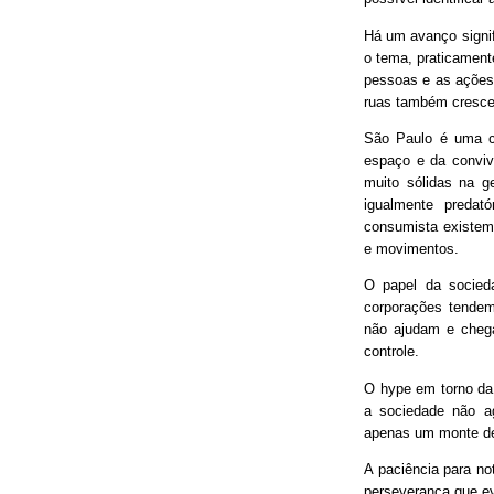
Há um avanço signif
o tema, praticament
pessoas e as ações
ruas também cresce
São Paulo é uma ci
espaço e da conviv
muito sólidas na g
igualmente predat
consumista existem 
e movimentos.
O papel da socieda
corporações tendem
não ajudam e chega
controle.
O hype em torno da 
a sociedade não ag
apenas um monte de
A paciência para no
perseverança que ev