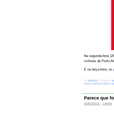
Na segunda-feira (28
ciclistas de Porto A
E na terça-feira, os
By
luddista
|
Posted in
a
mass
,
massa crítica
,
na
Parece que fo
25/02/2011 – 14h04