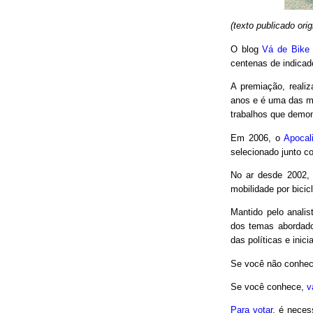
(texto publicado or
O blog
Vá de Bike
centenas de indicad
A premiação, reali
anos e é uma das m
trabalhos que demon
Em 2006, o
Apocal
selecionado junto co
No ar desde 2002,
mobilidade por bici
Mantido pelo analis
dos temas abordado
das políticas e inici
Se você não conhec
Se você conhece,
v
Para votar
, é neces