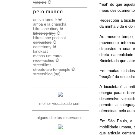
viaciclo
💀
“real” do que aquel
meus deslocamento
pelo mundo
antivoitures.fr
💀
Redescobri a bicicl
arriba e la chancha
da minha vida e do 
bike lane diary
💀
bikeblog (ny)
💀
Ao mesmo tempo, d
bikescape podcast
carbusters
💀
movimento internac
carectomy
💀
dispostos a criar 
kinokast
direta na realidad
menos um carro
nicomachus
💀
Bicicletada que ac
streetfilms
streets are for people
💀
Em muitas cidades
streetsblog (ny)
“reação” da socieda
A bicicleta é a ant
energia para o trans
desenvolve veloci
melhor visualizado com:
permite a integra
oferecidas pelo aut
alguns direitos reservados:
Em São Paulo, a B
mobilidade urbana, 
que articula cente