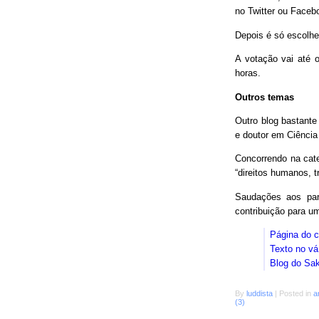
no Twitter ou Faceb
Depois é só escolhe
A votação vai até o
horas.
Outros temas
Outro blog bastant
e doutor em Ciência
Concorrendo na cat
“direitos humanos, 
Saudações aos parc
contribuição para 
Página do 
Texto no vá
Blog do Sa
By
luddista
|
Posted in
a
(3)