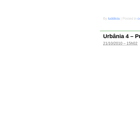
By
luddista
|
Posted in
c
Urbânia 4 – P
21/10/2010 – 15h02