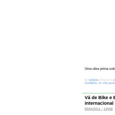
Uma obra prima sobr
By
luddista
|
Posted in
c
imobiliária
,
rio
,
são paulo
Vá de Bike e
internacional
05/04/2011 – 12h58