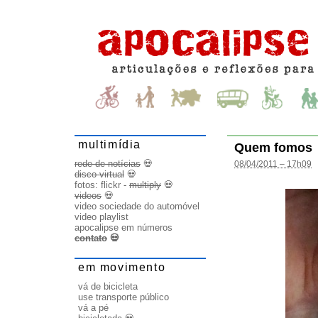
multimídia
Quem fomos
rede de notícias
💀
08/04/2011 – 17h09
disco virtual
💀
fotos:
flickr
-
multiply
💀
videos
💀
video sociedade do automóvel
video playlist
apocalipse em números
contato
💀
em movimento
vá de bicicleta
use transporte público
vá a pé