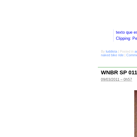
texto que e
Clipping: P
By
luddista
|
Posted in
a
naked bike ride
|
Commen
WNBR SP 01
09/03/2011 – 0h57