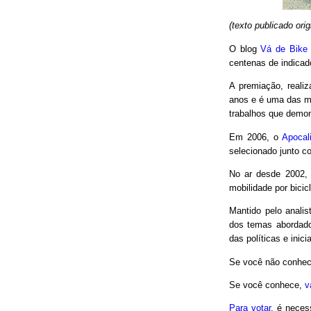
(texto publicado or
O blog
Vá de Bike
centenas de indicad
A premiação, reali
anos e é uma das m
trabalhos que demon
Em 2006, o
Apocal
selecionado junto co
No ar desde 2002,
mobilidade por bici
Mantido pelo analis
dos temas abordado
das políticas e inici
Se você não conhec
Se você conhece,
v
Para votar
, é neces