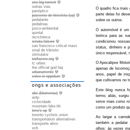
one big torrent
💀
outras vias
O quadro fica mais
panóptico
parte delas foi des
passeios de bicicleta (sp)
💀
pedalante
sobre os outros.
pedalinas
psico-ambiental
O automóvel é um b
quintal
teórica para as ru
recicloteca
condicionou nossas
renata falzoni
💀
san francisco critical mass
status, dinheiro e 
sinal de trânsito
único responsável, 
stimulator
tarifazero.org
💀
O Apocalipse Motori
tc urbes
the official god faq
apenas de locomoç
urbanamente
💀
anos, papel de ins
volvo in oppidum
💀
que cultivamos no t
ongs e associações
Este blog nunca fo
abc (blumenau)
💀
termo, aliás, surgi
antp
serve mais como rot
ciclocidade
mountain bike bh
como um produto qu
time's up
💀
toronto cyclists union
Ao largar a carrode
transportation alternatives
também a pedalar 
transporte ativo
ucb
olhos: às vezes ma