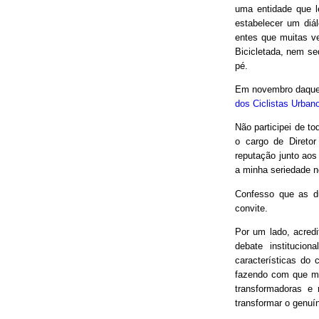
uma entidade que le
estabelecer um diá
entes que muitas v
Bicicletada, nem seq
pé.
Em novembro daquel
dos Ciclistas Urban
Não participei de to
o cargo de Direto
reputação junto aos
a minha seriedade n
Confesso que as d
convite.
Por um lado, acred
debate institucio
características do 
fazendo com que mui
transformadoras e
transformar o genuín