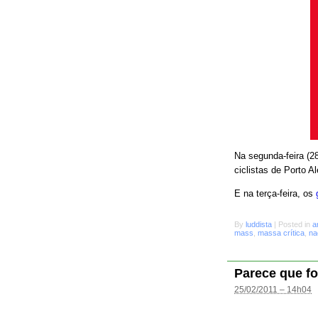
Na segunda-feira (28
ciclistas de Porto A
E na terça-feira, os
By
luddista
|
Posted in
a
mass
,
massa crítica
,
na
Parece que fo
25/02/2011 – 14h04