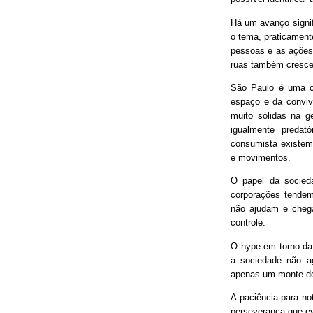
Há um avanço signif
o tema, praticament
pessoas e as ações
ruas também cresce
São Paulo é uma ci
espaço e da conviv
muito sólidas na g
igualmente predat
consumista existem 
e movimentos.
O papel da socieda
corporações tendem
não ajudam e chega
controle.
O hype em torno da 
a sociedade não ag
apenas um monte de
A paciência para no
perseverança que ev