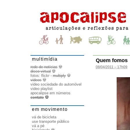
multimídia
Quem fomos
rede de notícias
💀
08/04/2011 – 17h09
disco virtual
💀
fotos:
flickr
-
multiply
💀
videos
💀
video sociedade do automóvel
video playlist
apocalipse em números
contato
💀
em movimento
vá de bicicleta
use transporte público
vá a pé