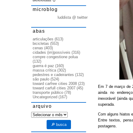
bicicletada
💀
microblog
luddista @ twitter
abas
articulações
(613)
bicicletas
(553)
cenas
(403)
cidades (im)possíveis
(316)
compre congestione polua
(132)
guerra é paz
(160)
massa crítica
(302)
pedestres e cadeirantes
(132)
são paulo
(524)
toward carfree cities 2008
(23)
Em 7 de março de
toward carfull cities 2007
(45)
ainda no endereço
transporte público
(78)
Uncategorized
(167)
inexorável (ainda q
superada.
arquivo
arquivo
Com alguns hiatos e
Entre textos, pens
🔎 busca
postagens.