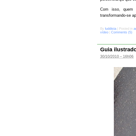
Com isso, quem s
transformando-se a
By
luddista
|
Posted in
a
vídeo
|
Comments (5)
Guia ilustrad
30/10/2010 – 16h06