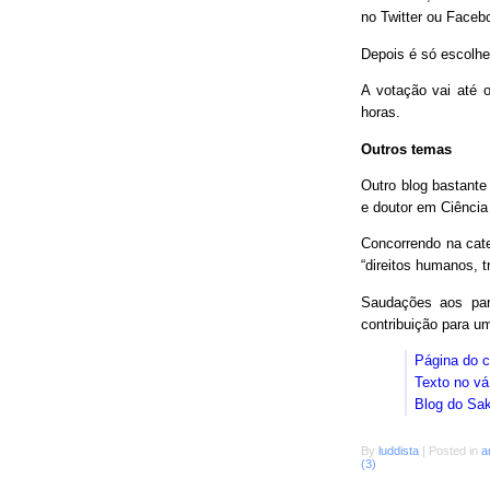
no Twitter ou Faceb
Depois é só escolhe
A votação vai até o
horas.
Outros temas
Outro blog bastant
e doutor em Ciência
Concorrendo na cat
“direitos humanos, 
Saudações aos parc
contribuição para 
Página do 
Texto no vá
Blog do Sa
By
luddista
|
Posted in
a
(3)