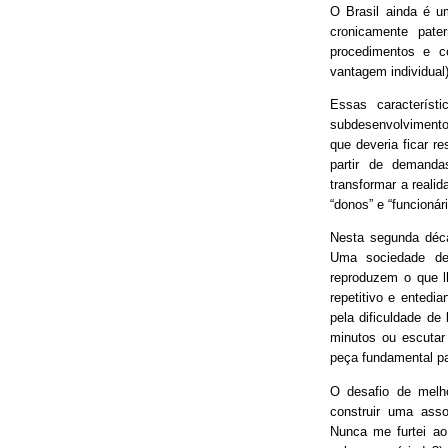
O Brasil ainda é 
cronicamente pater
procedimentos e 
vantagem individual)
Essas característ
subdesenvolvimento
que deveria ficar r
partir de demand
transformar a real
“donos” e “funcionári
Nesta segunda déca
Uma sociedade de
reproduzem o que lh
repetitivo e entedia
pela dificuldade de
minutos ou escutar
peça fundamental p
O desafio de melh
construir uma asso
Nunca me furtei ao 