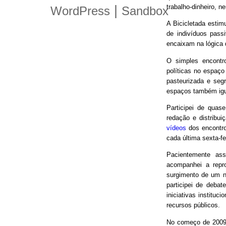
trabalho-dinheiro, n
|
WordPress
Sandbox
A Bicicletada estim
de indivíduos pas
encaixam na lógica
O simples encontro
políticas no espaço
pasteurizada e seg
espaços também igu
Participei de quas
redação e distribui
vídeos
dos encontro
cada última sexta-f
Pacientemente ass
acompanhei a repro
surgimento de um n
participei de debat
iniciativas instituc
recursos públicos.
No começo de 2009,