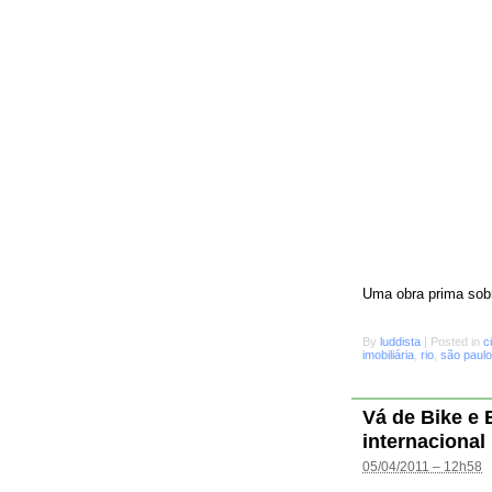
Uma obra prima sobr
By
luddista
|
Posted in
c
imobiliária
,
rio
,
são paulo
Vá de Bike e
internacional
05/04/2011 – 12h58