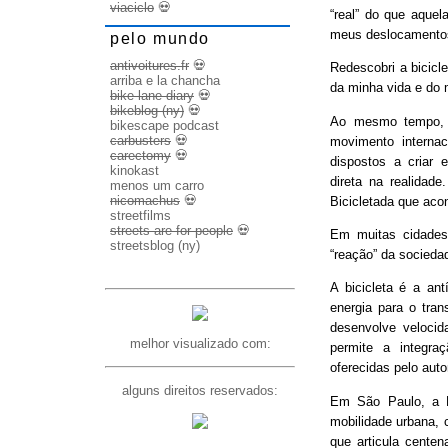
viaciclo
💀
“real” do que aquel
meus deslocamento
pelo mundo
antivoitures.fr
💀
Redescobri a bicicl
arriba e la chancha
da minha vida e do 
bike lane diary
💀
bikeblog (ny)
💀
Ao mesmo tempo, d
bikescape podcast
carbusters
💀
movimento internac
carectomy
💀
dispostos a criar 
kinokast
direta na realidad
menos um carro
nicomachus
💀
Bicicletada que ac
streetfilms
streets are for people
💀
Em muitas cidades
streetsblog (ny)
“reação” da socieda
A bicicleta é a ant
energia para o trans
desenvolve veloci
melhor visualizado com:
permite a integra
oferecidas pelo aut
alguns direitos reservados:
Em São Paulo, a B
mobilidade urbana, 
que articula cente