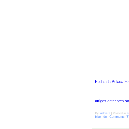
Pedalada Pelada 20
artigos anteriores 
By
luddista
|
Posted in
a
bike ride
|
Comments (3