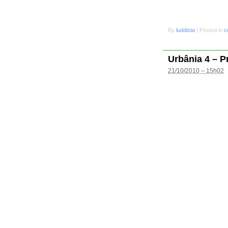
By
luddista
|
Posted in
c
Urbânia 4 – P
21/10/2010 – 15h02