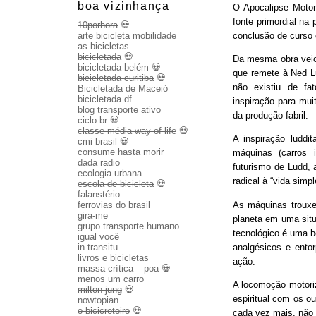
boa vizinhança
O Apocalipse Motor
fonte primordial na
10porhora
💀
conclusão de curso
arte bicicleta mobilidade
as bicicletas
bicicletada
💀
Da mesma obra veio 
bicicletada belém
💀
que remete à Ned Lu
bicicletada curitiba
💀
não existiu de fa
Bicicletada de Maceió
bicicletada df
inspiração para mui
blog transporte ativo
da produção fabril.
ciclo br
💀
classe média way of life
💀
A inspiração luddit
cmi brasil
💀
consume hasta morir
máquinas (carros 
dada radio
futurismo de Ludd,
ecologia urbana
radical à “vida sim
escola de bicicleta
💀
falanstério
As máquinas trouxe
ferrovias do brasil
gira-me
planeta em uma sit
grupo transporte humano
tecnológico é uma b
igual você
analgésicos e entor
in transitu
livros e bicicletas
ação.
massa crítica – poa
💀
menos um carro
A locomoção motoriza
milton jung
💀
espiritual com os o
nowtopian
o bicicreteiro
💀
cada vez mais, não