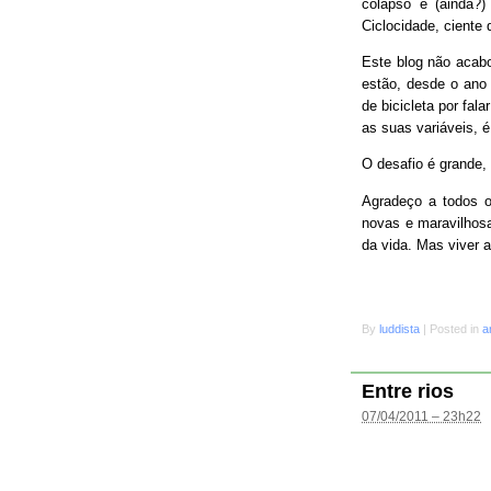
colapso e (ainda?
Ciclocidade, ciente 
Este blog não acab
estão, desde o ano 
de bicicleta por fal
as suas variáveis, é
O desafio é grande
Agradeço a todos o
novas e maravilhosa
da vida. Mas viver 
By
luddista
|
Posted in
a
Entre rios
07/04/2011 – 23h22