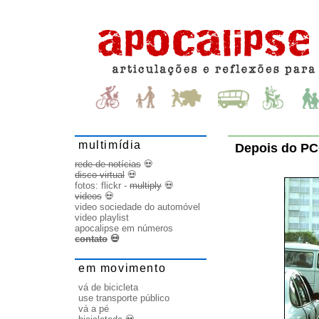
multimídia
Depois do P
rede de notícias
💀
disco virtual
💀
fotos:
flickr
-
multiply
💀
videos
💀
video sociedade do automóvel
video playlist
apocalipse em números
contato
💀
em movimento
vá de bicicleta
use transporte público
vá a pé