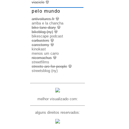
viaciclo
💀
pelo mundo
antivoitures.fr
💀
arriba e la chancha
bike lane diary
💀
bikeblog (ny)
💀
bikescape podcast
carbusters
💀
carectomy
💀
kinokast
menos um carro
nicomachus
💀
streetfilms
streets are for people
💀
streetsblog (ny)
melhor visualizado com:
alguns direitos reservados: