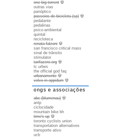
one big torrent
💀
outras vias
panóptico
passeios de bicicleta (sp)
💀
pedalante
pedalinas
psico-ambiental
quintal
recicloteca
renata falzoni
💀
san francisco critical mass
sinal de trânsito
stimulator
tarifazero.org
💀
tc urbes
the official god faq
urbanamente
💀
volvo in oppidum
💀
ongs e associações
abc (blumenau)
💀
antp
ciclocidade
mountain bike bh
time's up
💀
toronto cyclists union
transportation alternatives
transporte ativo
ucb