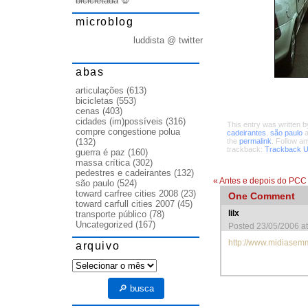
bicicletada
💀
microblog
luddista @ twitter
abas
articulações
(613)
bicicletas
(553)
cenas
(403)
cidades (im)possíveis
(316)
This entry was written 
compre congestione polua
cadeirantes
,
são paulo
a
(132)
the
permalink
. Follow a
trackback:
Trackback 
guerra é paz
(160)
massa crítica
(302)
pedestres e cadeirantes
(132)
«
Antes e depois do PCC
são paulo
(524)
toward carfree cities 2008
(23)
One
Comment
toward carfull cities 2007
(45)
lilx
transporte público
(78)
Uncategorized
(167)
Posted 23/05/2006 a
http://www.midiasem
arquivo
arquivo
🔎 busca