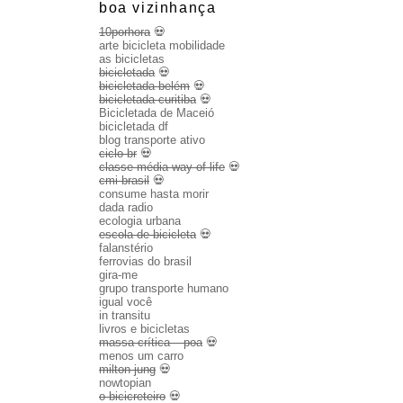
boa vizinhança
10porhora
💀
arte bicicleta mobilidade
as bicicletas
bicicletada
💀
bicicletada belém
💀
bicicletada curitiba
💀
Bicicletada de Maceió
bicicletada df
blog transporte ativo
ciclo br
💀
classe média way of life
💀
cmi brasil
💀
consume hasta morir
dada radio
ecologia urbana
escola de bicicleta
💀
falanstério
ferrovias do brasil
gira-me
grupo transporte humano
igual você
in transitu
livros e bicicletas
massa crítica – poa
💀
menos um carro
milton jung
💀
nowtopian
o bicicreteiro
💀