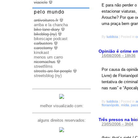
viaciclo
💀
E para não perder o
estacionar viaturas,
pelo mundo
Arouche? Por que oc
antivoitures.fr
💀
uma praça bem gran
arriba e la chancha
bike lane diary
💀
bikeblog (ny)
💀
By
luddista
|
Posted in
c
bikescape podcast
carbusters
💀
carectomy
💀
Opinião é crime em
kinokast
16/08/2006 – 18h36
menos um carro
nicomachus
💀
streetfilms
Por causa da opiniã
streets are for people
💀
streetsblog (ny)
Livre) de Florianóp
tentativa de crimina
nas ruas” e “Apocal
By
luddista
|
Posted in
a
florianópolis
,
mídia
,
pass
melhor visualizado com:
Três presos na bi
alguns direitos reservados:
23/05/2006 – 3h04
(foto: that´s right 