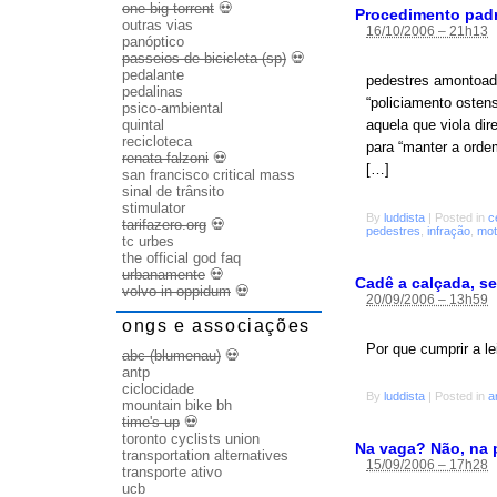
one big torrent
💀
Procedimento pad
outras vias
16/10/2006 – 21h13
panóptico
passeios de bicicleta (sp)
💀
pedalante
pedestres amontoad
pedalinas
“policiamento ostensi
psico-ambiental
quintal
aquela que viola dir
recicloteca
para “manter a ordem
renata falzoni
💀
[…]
san francisco critical mass
sinal de trânsito
stimulator
By
luddista
|
Posted in
c
tarifazero.org
💀
pedestres
,
infração
,
mot
tc urbes
the official god faq
urbanamente
💀
Cadê a calçada, s
volvo in oppidum
💀
20/09/2006 – 13h59
ongs e associações
Por que cumprir a l
abc (blumenau)
💀
antp
ciclocidade
By
luddista
|
Posted in
a
mountain bike bh
time's up
💀
toronto cyclists union
Na vaga? Não, na 
transportation alternatives
15/09/2006 – 17h28
transporte ativo
ucb