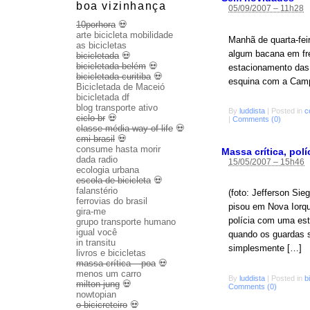
boa vizinhança
05/09/2007 – 11h28
10porhora
💀
arte bicicleta mobilidade
Manhã de quarta-feir
as bicicletas
algum bacana em fre
bicicletada
💀
bicicletada belém
💀
estacionamento das 
bicicletada curitiba
💀
esquina com a Camp
Bicicletada de Maceió
bicicletada df
blog transporte ativo
By
luddista
|
Posted in
c
ciclo br
💀
|
Comments (0)
classe média way of life
💀
cmi brasil
💀
consume hasta morir
Massa crítica, políc
dada radio
15/05/2007 – 15h46
ecologia urbana
escola de bicicleta
💀
falanstério
(foto: Jefferson Sie
ferrovias do brasil
pisou em Nova Iorqu
gira-me
polícia com uma estr
grupo transporte humano
igual você
quando os guardas s
in transitu
simplesmente […]
livros e bicicletas
massa crítica – poa
💀
menos um carro
By
luddista
|
Posted in
b
milton jung
💀
Comments (0)
nowtopian
o bicicreteiro
💀