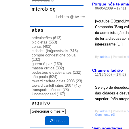
bicicletada
💀
Porque nós te ama
06/05/2009 – 17h11
microblog
luddista @ twitter
[youtube ODzmoLhwD-
Campanha “Brug cyke
abas
da administração da
articulações
(613)
de ler a discussão n
bicicletas
(553)
interessante […]
cenas
(403)
cidades (im)possíveis
(316)
compre congestione polua
By
luddista
|
Posted in
b
(132)
guerra é paz
(160)
massa crítica
(302)
Chame o ladrão
pedestres e cadeirantes
(132)
11/12/2007 – 17h58
são paulo
(524)
toward carfree cities 2008
(23)
toward carfull cities 2007
(45)
Serviço de deseducaç
transporte público
(78)
das cidades e desva
Uncategorized
(167)
superior: “não atrap
arquivo
arquivo
By
luddista
|
Posted in
c
Comments (0)
🔎 busca
Sem novidades