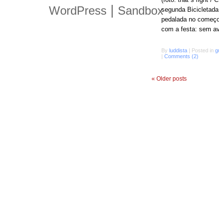
|
WordPress
Sandbox
segunda Bicicletada
pedalada no começo 
com a festa: sem avi
By
luddista
|
Posted in
g
|
Comments (2)
«
Older posts