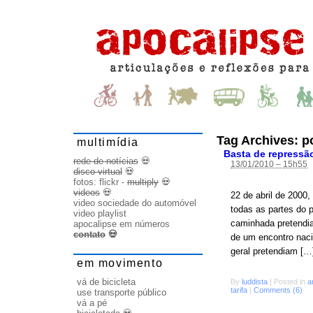
Tag Archives:
p
multimídia
Basta de repressão
rede de notícias
💀
13/01/2010 – 15h55
disco virtual
💀
fotos:
flickr
-
multiply
💀
videos
💀
22 de abril de 2000
video sociedade do automóvel
todas as partes do 
video playlist
caminhada pretendia
apocalipse em números
contato
💀
de um encontro nacio
geral pretendiam […
em movimento
vá de bicicleta
By
luddista
|
Posted in
a
tarifa
|
Comments (6)
use transporte público
vá a pé