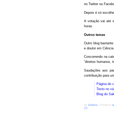
no Twitter ou Faceb
Depois é só escolhe
A votação vai até o
horas.
Outros temas
Outro blog bastant
e doutor em Ciência
Concorrendo na cat
“direitos humanos, 
Saudações aos parc
contribuição para 
Página do 
Texto no vá
Blog do Sa
By
luddista
|
Posted in
a
(3)