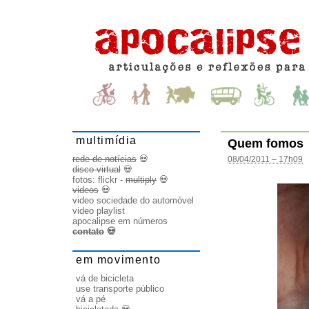
multimídia
Quem fomos
rede de notícias
💀
08/04/2011 – 17h09
disco virtual
💀
fotos:
flickr
-
multiply
💀
videos
💀
video sociedade do automóvel
video playlist
apocalipse em números
contato
💀
em movimento
vá de bicicleta
use transporte público
vá a pé