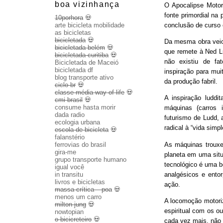
boa vizinhança
O Apocalipse Motor
fonte primordial na
10porhora
💀
conclusão de curso
arte bicicleta mobilidade
as bicicletas
bicicletada
💀
Da mesma obra veio 
bicicletada belém
💀
que remete à Ned Lu
bicicletada curitiba
💀
não existiu de fa
Bicicletada de Maceió
bicicletada df
inspiração para mui
blog transporte ativo
da produção fabril.
ciclo br
💀
classe média way of life
💀
A inspiração luddit
cmi brasil
💀
consume hasta morir
máquinas (carros 
dada radio
futurismo de Ludd,
ecologia urbana
radical à “vida sim
escola de bicicleta
💀
falanstério
As máquinas trouxe
ferrovias do brasil
gira-me
planeta em uma sit
grupo transporte humano
tecnológico é uma b
igual você
analgésicos e entor
in transitu
livros e bicicletas
ação.
massa crítica – poa
💀
menos um carro
A locomoção motoriza
milton jung
💀
espiritual com os o
nowtopian
o bicicreteiro
💀
cada vez mais, não