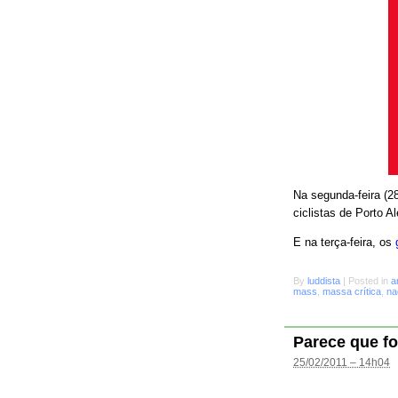
Na segunda-feira (28
ciclistas de Porto A
E na terça-feira, os
By
luddista
|
Posted in
a
mass
,
massa crítica
,
na
Parece que fo
25/02/2011 – 14h04