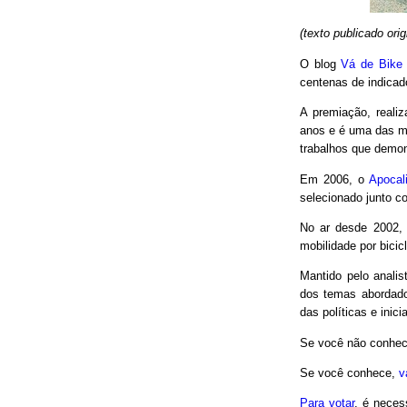
(texto publicado or
O blog
Vá de Bike
centenas de indicad
A premiação, reali
anos e é uma das m
trabalhos que demon
Em 2006, o
Apocal
selecionado junto co
No ar desde 2002,
mobilidade por bici
Mantido pelo analis
dos temas abordado
das políticas e inici
Se você não conhec
Se você conhece,
v
Para votar
, é neces