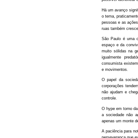
Há um avanço signif
o tema, praticament
pessoas e as ações
ruas também cresce
São Paulo é uma ci
espaço e da conviv
muito sólidas na g
igualmente predat
consumista existem 
e movimentos.
O papel da socieda
corporações tendem
não ajudam e chega
controle.
O hype em torno da 
a sociedade não ag
apenas um monte de
A paciência para no
perseverança que ev