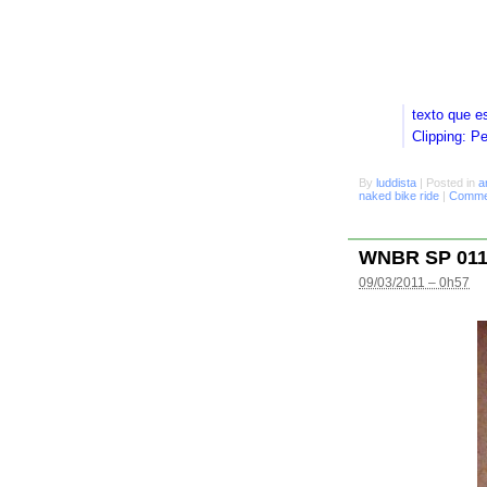
texto que e
Clipping: P
By
luddista
|
Posted in
a
naked bike ride
|
Commen
WNBR SP 01
09/03/2011 – 0h57