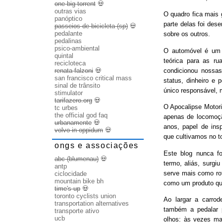
one big torrent
💀
outras vias
O quadro fica mais
panóptico
parte delas foi des
passeios de bicicleta (sp)
💀
pedalante
sobre os outros.
pedalinas
psico-ambiental
O automóvel é um b
quintal
teórica para as ru
recicloteca
condicionou nossas
renata falzoni
💀
san francisco critical mass
status, dinheiro e 
sinal de trânsito
único responsável, 
stimulator
tarifazero.org
💀
O Apocalipse Motori
tc urbes
the official god faq
apenas de locomoç
urbanamente
💀
anos, papel de ins
volvo in oppidum
💀
que cultivamos no t
ongs e associações
Este blog nunca fo
abc (blumenau)
💀
termo, aliás, surgi
antp
serve mais como rot
ciclocidade
mountain bike bh
como um produto qu
time's up
💀
toronto cyclists union
Ao largar a carrode
transportation alternatives
também a pedalar 
transporte ativo
ucb
olhos: às vezes ma