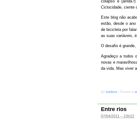
colapso e (ainda?
Ciclocidade, ciente 
Este blog não acab
estão, desde o ano 
de bicicleta por fal
as suas variáveis, é
O desafio é grande
Agradeço a todos o
novas e maravilhosa
da vida. Mas viver 
By
luddista
|
Posted in
a
Entre rios
07/04/2011 – 23h22