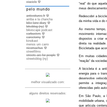
viaciclo
💀
“real” do que aquel
meus deslocamento
pelo mundo
antivoitures.fr
💀
Redescobri a bicicl
arriba e la chancha
da minha vida e do 
bike lane diary
💀
bikeblog (ny)
💀
Ao mesmo tempo, d
bikescape podcast
carbusters
💀
movimento internac
carectomy
💀
dispostos a criar 
kinokast
direta na realidad
menos um carro
nicomachus
💀
Bicicletada que ac
streetfilms
streets are for people
💀
Em muitas cidades
streetsblog (ny)
“reação” da socieda
A bicicleta é a ant
energia para o trans
desenvolve veloci
melhor visualizado com:
permite a integra
oferecidas pelo aut
alguns direitos reservados:
Em São Paulo, a B
mobilidade urbana, 
que articula cente