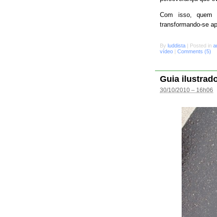
Com isso, quem s
transformando-se a
By
luddista
|
Posted in
a
vídeo
|
Comments (5)
Guia ilustrad
30/10/2010 – 16h06