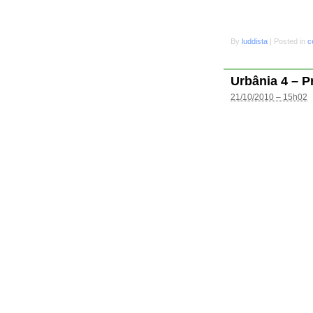
By
luddista
|
Posted in
c
Urbânia 4 – P
21/10/2010 – 15h02