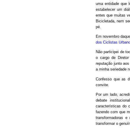
uma entidade que le
estabelecer um diá
entes que muitas v
Bicicletada, nem seq
pé.
Em novembro daquel
dos Ciclistas Urban
Não participei de to
o cargo de Direto
reputação junto aos
a minha seriedade n
Confesso que as d
convite.
Por um lado, acred
debate institucio
características do 
fazendo com que mui
transformadoras e
transformar o genuín