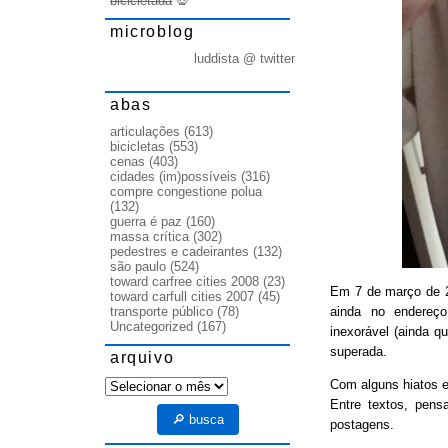
bicicletada
💀
microblog
luddista @ twitter
abas
articulações
(613)
bicicletas
(553)
cenas
(403)
cidades (im)possíveis
(316)
compre congestione polua
(132)
guerra é paz
(160)
massa crítica
(302)
pedestres e cadeirantes
(132)
são paulo
(524)
toward carfree cities 2008
(23)
Em 7 de março de
toward carfull cities 2007
(45)
ainda no endereço
transporte público
(78)
Uncategorized
(167)
inexorável (ainda q
superada.
arquivo
arquivo
Com alguns hiatos e
Entre textos, pens
🔎 busca
postagens.