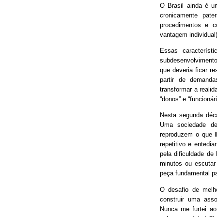
O Brasil ainda é 
cronicamente pater
procedimentos e 
vantagem individual)
Essas característ
subdesenvolvimento
que deveria ficar r
partir de demand
transformar a real
“donos” e “funcionári
Nesta segunda déca
Uma sociedade de
reproduzem o que lh
repetitivo e entedia
pela dificuldade de
minutos ou escutar
peça fundamental p
O desafio de melh
construir uma asso
Nunca me furtei ao 