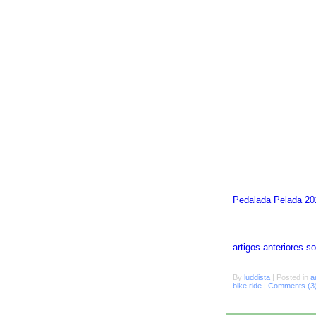
Pedalada Pelada 20
artigos anteriores 
By
luddista
|
Posted in
a
bike ride
|
Comments (3