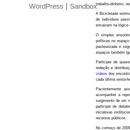
trabalho-dinheiro, n
|
WordPress
Sandbox
A Bicicletada estim
de indivíduos pas
encaixam na lógica
O simples encontro
políticas no espaço
pasteurizada e seg
espaços também igu
Participei de quas
redação e distribui
vídeos
dos encontro
cada última sexta-f
Pacientemente ass
acompanhei a repro
surgimento de um n
participei de debat
iniciativas instituc
recursos públicos.
No começo de 2009,