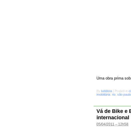
Uma obra prima sobr
By
luddista
|
Posted in
c
imobiliária
,
rio
,
são paulo
Vá de Bike e
internacional
05/04/2011 – 12h58