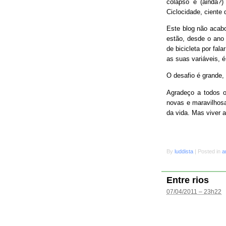
colapso e (ainda?
Ciclocidade, ciente 
Este blog não acab
estão, desde o ano 
de bicicleta por fal
as suas variáveis, é
O desafio é grande
Agradeço a todos o
novas e maravilhosa
da vida. Mas viver 
By
luddista
|
Posted in
a
Entre rios
07/04/2011 – 23h22