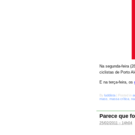
Na segunda-feira (28
ciclistas de Porto A
E na terça-feira, os
By
luddista
|
Posted in
a
mass
,
massa crítica
,
na
Parece que fo
25/02/2011 – 14h04