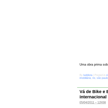
Uma obra prima sobr
By
luddista
|
Posted in
c
imobiliária
,
rio
,
são paulo
Vá de Bike e
internacional
05/04/2011 – 12h58