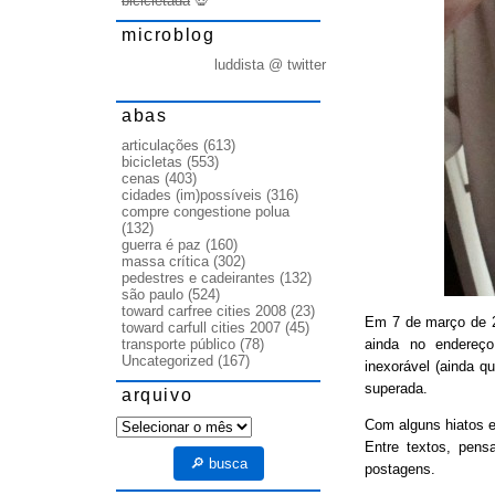
bicicletada
💀
microblog
luddista @ twitter
abas
articulações
(613)
bicicletas
(553)
cenas
(403)
cidades (im)possíveis
(316)
compre congestione polua
(132)
guerra é paz
(160)
massa crítica
(302)
pedestres e cadeirantes
(132)
são paulo
(524)
toward carfree cities 2008
(23)
Em 7 de março de
toward carfull cities 2007
(45)
ainda no endereço
transporte público
(78)
Uncategorized
(167)
inexorável (ainda q
superada.
arquivo
arquivo
Com alguns hiatos e
Entre textos, pens
🔎 busca
postagens.