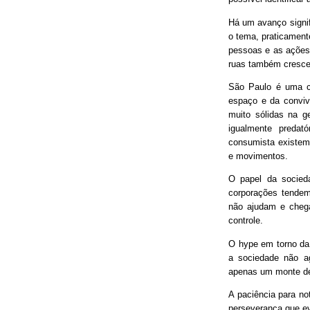
Há um avanço signif
o tema, praticament
pessoas e as ações
ruas também cresce
São Paulo é uma ci
espaço e da conviv
muito sólidas na g
igualmente predat
consumista existem 
e movimentos.
O papel da socieda
corporações tendem
não ajudam e chega
controle.
O hype em torno da 
a sociedade não ag
apenas um monte de
A paciência para no
perseverança que ev