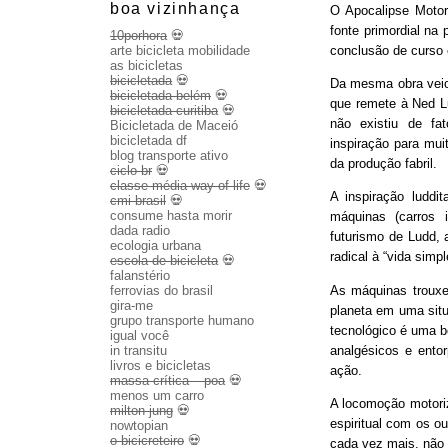
boa vizinhança
O Apocalipse Motor
fonte primordial na
10porhora
💀
conclusão de curso
arte bicicleta mobilidade
as bicicletas
bicicletada
💀
Da mesma obra veio 
bicicletada belém
💀
que remete à Ned Lu
bicicletada curitiba
💀
não existiu de fa
Bicicletada de Maceió
bicicletada df
inspiração para mui
blog transporte ativo
da produção fabril.
ciclo br
💀
classe média way of life
💀
A inspiração luddit
cmi brasil
💀
consume hasta morir
máquinas (carros 
dada radio
futurismo de Ludd,
ecologia urbana
radical à “vida sim
escola de bicicleta
💀
falanstério
As máquinas trouxe
ferrovias do brasil
gira-me
planeta em uma sit
grupo transporte humano
tecnológico é uma b
igual você
analgésicos e entor
in transitu
livros e bicicletas
ação.
massa crítica – poa
💀
menos um carro
A locomoção motoriza
milton jung
💀
espiritual com os o
nowtopian
o bicicreteiro
💀
cada vez mais, não