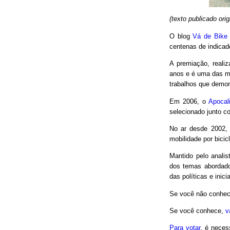
(texto publicado or
O blog
Vá de Bike
centenas de indicad
A premiação, reali
anos e é uma das m
trabalhos que demon
Em 2006, o
Apocal
selecionado junto co
No ar desde 2002,
mobilidade por bici
Mantido pelo analis
dos temas abordado
das políticas e inici
Se você não conhec
Se você conhece,
v
Para votar
, é neces