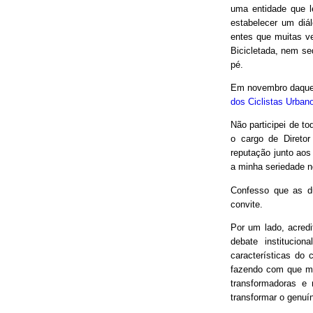
uma entidade que le
estabelecer um diá
entes que muitas v
Bicicletada, nem seq
pé.
Em novembro daquel
dos Ciclistas Urban
Não participei de to
o cargo de Direto
reputação junto aos
a minha seriedade n
Confesso que as d
convite.
Por um lado, acred
debate institucio
características do 
fazendo com que mui
transformadoras e
transformar o genuín