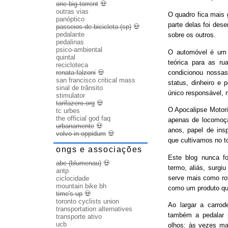
one big torrent
💀
outras vias
O quadro fica mais
panóptico
parte delas foi des
passeios de bicicleta (sp)
💀
pedalante
sobre os outros.
pedalinas
psico-ambiental
O automóvel é um b
quintal
teórica para as ru
recicloteca
condicionou nossas
renata falzoni
💀
san francisco critical mass
status, dinheiro e 
sinal de trânsito
único responsável, 
stimulator
tarifazero.org
💀
O Apocalipse Motori
tc urbes
the official god faq
apenas de locomoç
urbanamente
💀
anos, papel de ins
volvo in oppidum
💀
que cultivamos no t
ongs e associações
Este blog nunca fo
abc (blumenau)
💀
termo, aliás, surgi
antp
serve mais como rot
ciclocidade
mountain bike bh
como um produto qu
time's up
💀
toronto cyclists union
Ao largar a carrode
transportation alternatives
também a pedalar 
transporte ativo
ucb
olhos: às vezes ma