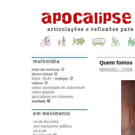
multimídia
Quem fomos
rede de notícias
💀
08/04/2011 – 17h09
disco virtual
💀
fotos:
flickr
-
multiply
💀
videos
💀
video sociedade do automóvel
video playlist
apocalipse em números
contato
💀
em movimento
vá de bicicleta
use transporte público
vá a pé