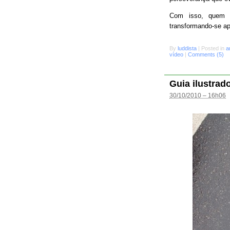
Com isso, quem s
transformando-se a
By
luddista
|
Posted in
a
vídeo
|
Comments (5)
Guia ilustrad
30/10/2010 – 16h06