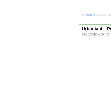
By
luddista
|
Posted in
c
Urbânia 4 – P
21/10/2010 – 15h02