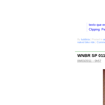
texto que e
Clipping: P
By
luddista
|
Posted in
a
naked bike ride
|
Commen
WNBR SP 01
09/03/2011 – 0h57