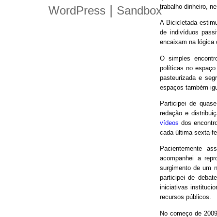
trabalho-dinheiro, n
|
WordPress
Sandbox
A Bicicletada estim
de indivíduos pas
encaixam na lógica
O simples encontro
políticas no espaço
pasteurizada e seg
espaços também igu
Participei de quas
redação e distribui
vídeos
dos encontro
cada última sexta-f
Pacientemente ass
acompanhei a repro
surgimento de um n
participei de debat
iniciativas instituc
recursos públicos.
No começo de 2009,