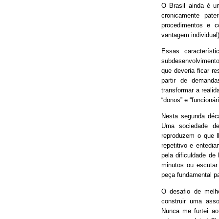
O Brasil ainda é 
cronicamente pater
procedimentos e 
vantagem individual)
Essas característ
subdesenvolvimento
que deveria ficar r
partir de demand
transformar a real
“donos” e “funcionári
Nesta segunda déca
Uma sociedade de
reproduzem o que lh
repetitivo e entedia
pela dificuldade de
minutos ou escutar
peça fundamental p
O desafio de melh
construir uma asso
Nunca me furtei ao 