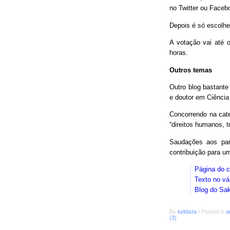
no Twitter ou Faceb
Depois é só escolhe
A votação vai até o
horas.
Outros temas
Outro blog bastant
e doutor em Ciência
Concorrendo na cat
“direitos humanos, 
Saudações aos parc
contribuição para 
Página do 
Texto no vá
Blog do Sa
By
luddista
|
Posted in
a
(3)