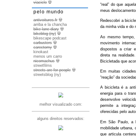
viaciclo
💀
“real” do que aquel
meus deslocamento
pelo mundo
antivoitures.fr
💀
Redescobri a bicicl
arriba e la chancha
da minha vida e do 
bike lane diary
💀
bikeblog (ny)
💀
Ao mesmo tempo, d
bikescape podcast
carbusters
💀
movimento internac
carectomy
💀
dispostos a criar 
kinokast
direta na realidad
menos um carro
nicomachus
💀
Bicicletada que ac
streetfilms
streets are for people
💀
Em muitas cidades
streetsblog (ny)
“reação” da socieda
A bicicleta é a ant
energia para o trans
desenvolve veloci
melhor visualizado com:
permite a integra
oferecidas pelo aut
alguns direitos reservados:
Em São Paulo, a B
mobilidade urbana, 
que articula cente