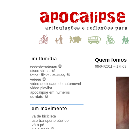
multimídia
Quem fomos
rede de notícias
💀
08/04/2011 – 17h09
disco virtual
💀
fotos:
flickr
-
multiply
💀
videos
💀
video sociedade do automóvel
video playlist
apocalipse em números
contato
💀
em movimento
vá de bicicleta
use transporte público
vá a pé