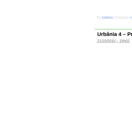
By
luddista
|
Posted in
c
Urbânia 4 – P
21/10/2010 – 15h02