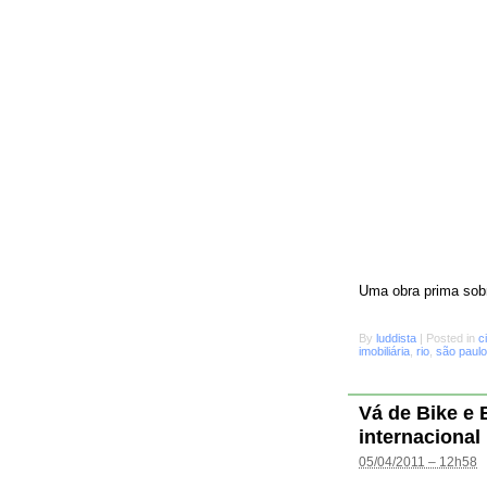
Uma obra prima sobr
By
luddista
|
Posted in
c
imobiliária
,
rio
,
são paulo
Vá de Bike e
internacional
05/04/2011 – 12h58