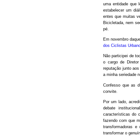
uma entidade que le
estabelecer um diá
entes que muitas v
Bicicletada, nem seq
pé.
Em novembro daquel
dos Ciclistas Urban
Não participei de to
o cargo de Direto
reputação junto aos
a minha seriedade n
Confesso que as d
convite.
Por um lado, acred
debate institucio
características do 
fazendo com que mui
transformadoras e
transformar o genuín