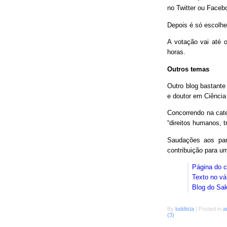
no Twitter ou Faceb
Depois é só escolhe
A votação vai até o
horas.
Outros temas
Outro blog bastant
e doutor em Ciência
Concorrendo na cat
“direitos humanos, 
Saudações aos parc
contribuição para 
Página do 
Texto no vá
Blog do Sa
By
luddista
|
Posted in
a
(3)