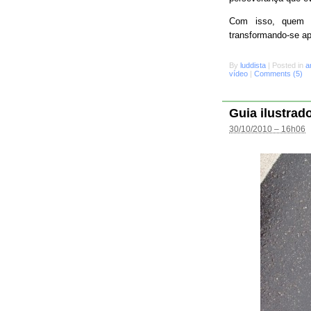
Com isso, quem s
transformando-se a
By
luddista
|
Posted in
a
vídeo
|
Comments (5)
Guia ilustrad
30/10/2010 – 16h06