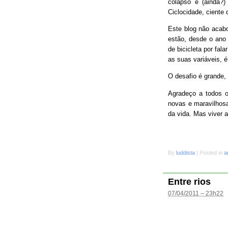
colapso e (ainda?
Ciclocidade, ciente 
Este blog não acab
estão, desde o ano 
de bicicleta por fal
as suas variáveis, é
O desafio é grande
Agradeço a todos o
novas e maravilhosa
da vida. Mas viver 
By
luddista
|
Posted in
a
Entre rios
07/04/2011 – 23h22