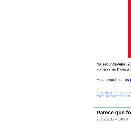
Na segunda-feira (28
ciclistas de Porto A
E na terça-feira, os
By
luddista
|
Posted in
a
mass
,
massa crítica
,
na
Parece que fo
25/02/2011 – 14h04