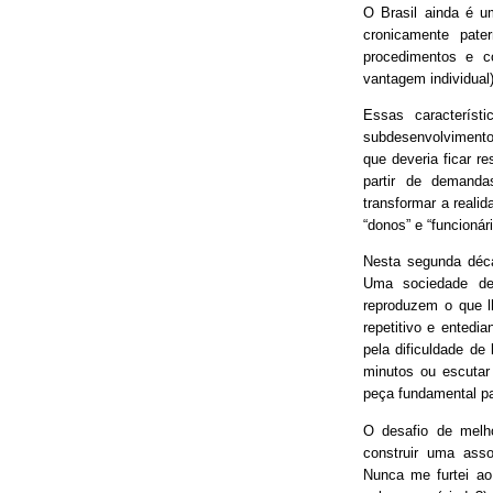
O Brasil ainda é 
cronicamente pater
procedimentos e 
vantagem individual)
Essas característ
subdesenvolvimento
que deveria ficar r
partir de demand
transformar a real
“donos” e “funcionári
Nesta segunda déca
Uma sociedade de
reproduzem o que lh
repetitivo e entedia
pela dificuldade de
minutos ou escutar
peça fundamental p
O desafio de melh
construir uma asso
Nunca me furtei ao 