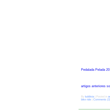
Pedalada Pelada 20
artigos anteriores 
By
luddista
|
Posted in
a
bike ride
|
Comments (3