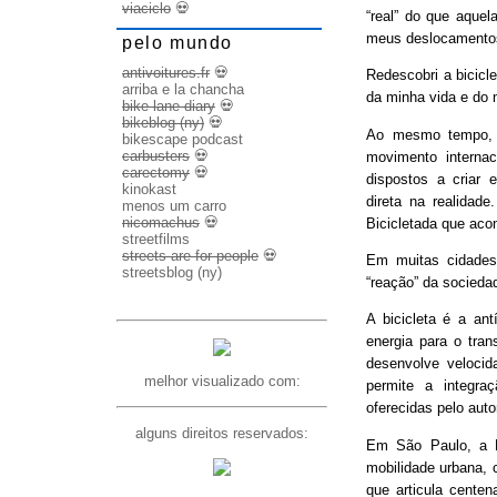
viaciclo
💀
“real” do que aquel
meus deslocamento
pelo mundo
antivoitures.fr
💀
Redescobri a bicicl
arriba e la chancha
da minha vida e do 
bike lane diary
💀
bikeblog (ny)
💀
Ao mesmo tempo, d
bikescape podcast
carbusters
💀
movimento internac
carectomy
💀
dispostos a criar 
kinokast
direta na realidad
menos um carro
nicomachus
💀
Bicicletada que ac
streetfilms
streets are for people
💀
Em muitas cidades
streetsblog (ny)
“reação” da socieda
A bicicleta é a ant
energia para o trans
desenvolve veloci
melhor visualizado com:
permite a integra
oferecidas pelo aut
alguns direitos reservados:
Em São Paulo, a B
mobilidade urbana, 
que articula cente