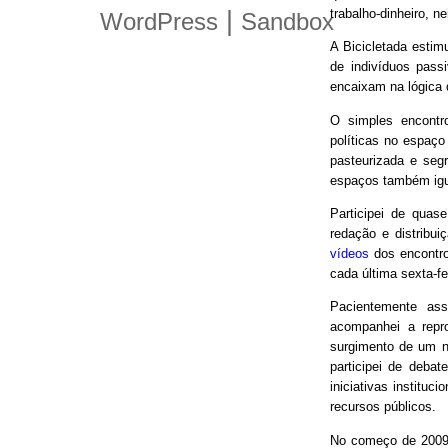
trabalho-dinheiro, n
|
WordPress
Sandbox
A Bicicletada estim
de indivíduos pas
encaixam na lógica
O simples encontro
políticas no espaço
pasteurizada e seg
espaços também igu
Participei de quas
redação e distribui
vídeos
dos encontro
cada última sexta-f
Pacientemente ass
acompanhei a repro
surgimento de um n
participei de debat
iniciativas instituc
recursos públicos.
No começo de 2009,