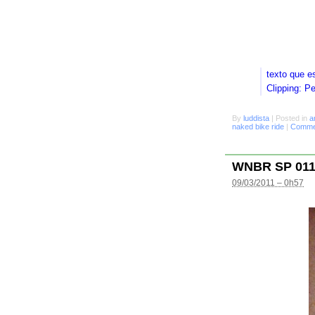
texto que e
Clipping: P
By
luddista
|
Posted in
a
naked bike ride
|
Commen
WNBR SP 01
09/03/2011 – 0h57