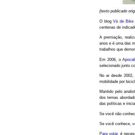
(texto publicado or
O blog
Vá de Bike
centenas de indicad
A premiação, reali
anos e é uma das m
trabalhos que demon
Em 2006, o
Apocal
selecionado junto co
No ar desde 2002,
mobilidade por bici
Mantido pelo analis
dos temas abordado
das políticas e inici
Se você não conhec
Se você conhece,
v
Para votar
, é neces