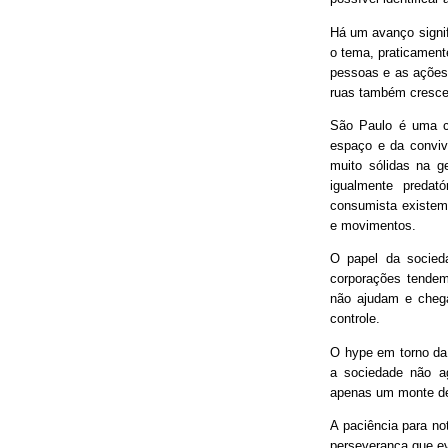
Há um avanço signif
o tema, praticament
pessoas e as ações
ruas também cresce
São Paulo é uma ci
espaço e da conviv
muito sólidas na g
igualmente predat
consumista existem 
e movimentos.
O papel da socieda
corporações tendem
não ajudam e chega
controle.
O hype em torno da 
a sociedade não ag
apenas um monte de
A paciência para no
perseverança que ev