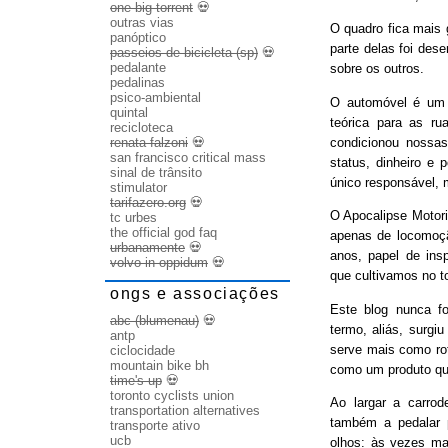
one big torrent
💀
outras vias
O quadro fica mais
panóptico
parte delas foi des
passeios de bicicleta (sp)
💀
pedalante
sobre os outros.
pedalinas
psico-ambiental
O automóvel é um b
quintal
teórica para as ru
recicloteca
condicionou nossas
renata falzoni
💀
san francisco critical mass
status, dinheiro e 
sinal de trânsito
único responsável, 
stimulator
tarifazero.org
💀
O Apocalipse Motori
tc urbes
the official god faq
apenas de locomoç
urbanamente
💀
anos, papel de ins
volvo in oppidum
💀
que cultivamos no t
ongs e associações
Este blog nunca fo
abc (blumenau)
💀
termo, aliás, surgi
antp
serve mais como rot
ciclocidade
mountain bike bh
como um produto qu
time's up
💀
toronto cyclists union
Ao largar a carrode
transportation alternatives
também a pedalar 
transporte ativo
ucb
olhos: às vezes ma