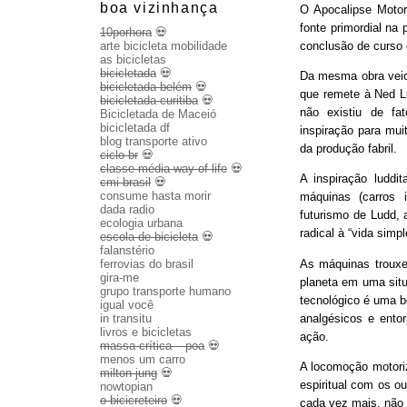
boa vizinhança
O Apocalipse Motor
fonte primordial na
10porhora
💀
conclusão de curso
arte bicicleta mobilidade
as bicicletas
bicicletada
💀
Da mesma obra veio 
bicicletada belém
💀
que remete à Ned Lu
bicicletada curitiba
💀
não existiu de fa
Bicicletada de Maceió
bicicletada df
inspiração para mui
blog transporte ativo
da produção fabril.
ciclo br
💀
classe média way of life
💀
A inspiração luddit
cmi brasil
💀
consume hasta morir
máquinas (carros 
dada radio
futurismo de Ludd,
ecologia urbana
radical à “vida sim
escola de bicicleta
💀
falanstério
As máquinas trouxe
ferrovias do brasil
gira-me
planeta em uma sit
grupo transporte humano
tecnológico é uma b
igual você
analgésicos e entor
in transitu
livros e bicicletas
ação.
massa crítica – poa
💀
menos um carro
A locomoção motoriza
milton jung
💀
espiritual com os o
nowtopian
o bicicreteiro
💀
cada vez mais, não