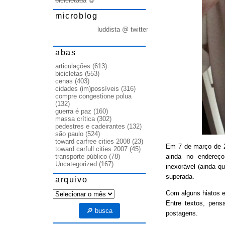
bicicletada
💀
microblog
luddista @ twitter
abas
articulações
(613)
bicicletas
(553)
cenas
(403)
cidades (im)possíveis
(316)
compre congestione polua
(132)
guerra é paz
(160)
massa crítica
(302)
pedestres e cadeirantes
(132)
são paulo
(524)
toward carfree cities 2008
(23)
Em 7 de março de
toward carfull cities 2007
(45)
ainda no endereço
transporte público
(78)
Uncategorized
(167)
inexorável (ainda q
superada.
arquivo
arquivo
Com alguns hiatos e
Entre textos, pens
🔎 busca
postagens.