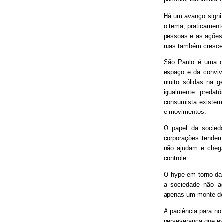
Há um avanço signif
o tema, praticament
pessoas e as ações
ruas também cresce
São Paulo é uma ci
espaço e da conviv
muito sólidas na g
igualmente predat
consumista existem 
e movimentos.
O papel da socieda
corporações tendem
não ajudam e chega
controle.
O hype em torno da 
a sociedade não ag
apenas um monte de
A paciência para no
perseverança que ev