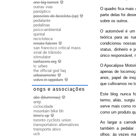
one big torrent
💀
outras vias
O quadro fica mais
panóptico
parte delas foi des
passeios de bicicleta (sp)
💀
pedalante
sobre os outros.
pedalinas
psico-ambiental
O automóvel é um b
quintal
teórica para as ru
recicloteca
condicionou nossas
renata falzoni
💀
san francisco critical mass
status, dinheiro e 
sinal de trânsito
único responsável, 
stimulator
tarifazero.org
💀
O Apocalipse Motori
tc urbes
the official god faq
apenas de locomoç
urbanamente
💀
anos, papel de ins
volvo in oppidum
💀
que cultivamos no t
ongs e associações
Este blog nunca fo
abc (blumenau)
💀
termo, aliás, surgi
antp
serve mais como rot
ciclocidade
mountain bike bh
como um produto qu
time's up
💀
toronto cyclists union
Ao largar a carrode
transportation alternatives
também a pedalar 
transporte ativo
ucb
olhos: às vezes ma