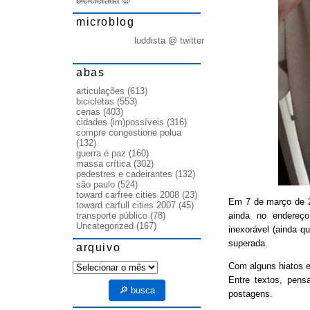
bicicletada
💀
microblog
luddista @ twitter
abas
articulações
(613)
bicicletas
(553)
cenas
(403)
cidades (im)possíveis
(316)
compre congestione polua
(132)
guerra é paz
(160)
massa crítica
(302)
pedestres e cadeirantes
(132)
são paulo
(524)
toward carfree cities 2008
(23)
Em 7 de março de
toward carfull cities 2007
(45)
ainda no endereço
transporte público
(78)
Uncategorized
(167)
inexorável (ainda q
superada.
arquivo
arquivo
Com alguns hiatos e
Entre textos, pens
🔎 busca
postagens.