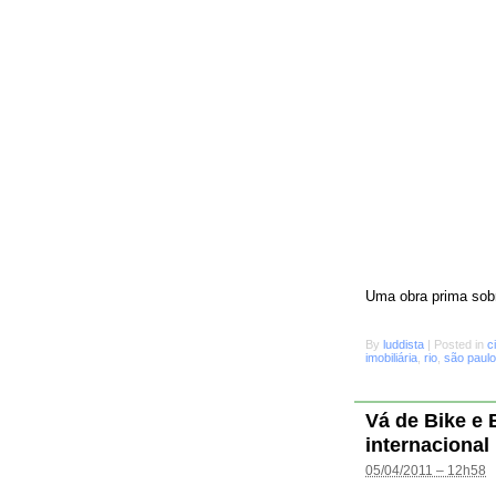
Uma obra prima sobr
By
luddista
|
Posted in
c
imobiliária
,
rio
,
são paulo
Vá de Bike e
internacional
05/04/2011 – 12h58