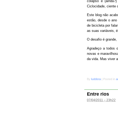
colapso e (ainda?
Ciclocidade, ciente 
Este blog não acab
estão, desde o ano 
de bicicleta por fal
as suas variáveis, é
O desafio é grande
Agradeço a todos o
novas e maravilhosa
da vida. Mas viver 
By
luddista
|
Posted in
a
Entre rios
07/04/2011 – 23h22