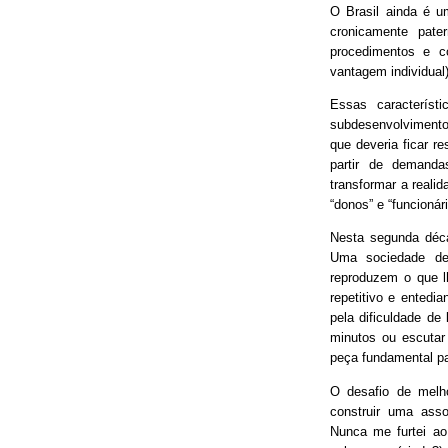
O Brasil ainda é 
cronicamente pater
procedimentos e 
vantagem individual)
Essas característ
subdesenvolvimento
que deveria ficar r
partir de demand
transformar a real
“donos” e “funcionári
Nesta segunda déca
Uma sociedade de
reproduzem o que lh
repetitivo e entedia
pela dificuldade de
minutos ou escutar
peça fundamental p
O desafio de melh
construir uma asso
Nunca me furtei ao 