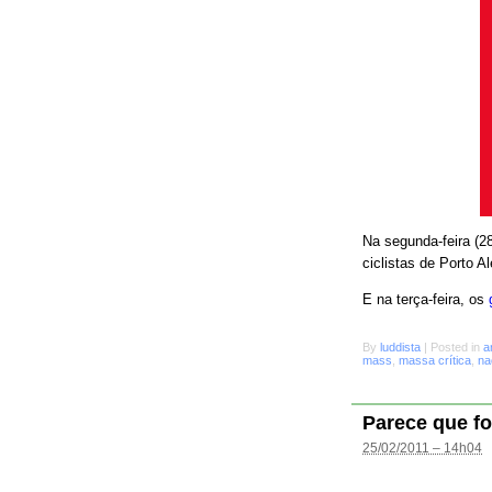
Na segunda-feira (28
ciclistas de Porto A
E na terça-feira, os
By
luddista
|
Posted in
a
mass
,
massa crítica
,
na
Parece que fo
25/02/2011 – 14h04