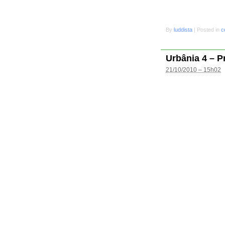
By
luddista
|
Posted in
c
Urbânia 4 – P
21/10/2010 – 15h02