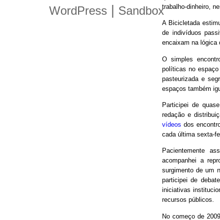
trabalho-dinheiro, n
|
WordPress
Sandbox
A Bicicletada estim
de indivíduos pas
encaixam na lógica
O simples encontro
políticas no espaço
pasteurizada e seg
espaços também igu
Participei de quas
redação e distribui
vídeos
dos encontro
cada última sexta-f
Pacientemente ass
acompanhei a repro
surgimento de um n
participei de debat
iniciativas instituc
recursos públicos.
No começo de 2009,