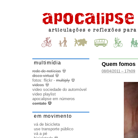
multimídia
Quem fomos
rede de notícias
💀
08/04/2011 – 17h09
disco virtual
💀
fotos:
flickr
-
multiply
💀
videos
💀
video sociedade do automóvel
video playlist
apocalipse em números
contato
💀
em movimento
vá de bicicleta
use transporte público
vá a pé