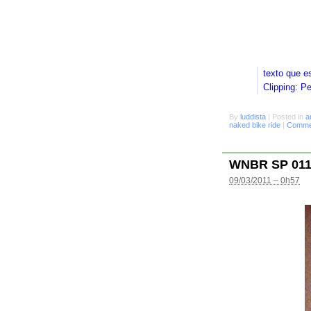
texto que e
Clipping: P
By
luddista
|
Posted in
a
naked bike ride
|
Commen
WNBR SP 01
09/03/2011 – 0h57