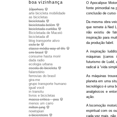
boa vizinhança
O Apocalipse Motor
fonte primordial na
10porhora
💀
conclusão de curso
arte bicicleta mobilidade
as bicicletas
bicicletada
💀
Da mesma obra veio 
bicicletada belém
💀
que remete à Ned Lu
bicicletada curitiba
💀
não existiu de fa
Bicicletada de Maceió
bicicletada df
inspiração para mui
blog transporte ativo
da produção fabril.
ciclo br
💀
classe média way of life
💀
A inspiração luddit
cmi brasil
💀
consume hasta morir
máquinas (carros 
dada radio
futurismo de Ludd,
ecologia urbana
radical à “vida sim
escola de bicicleta
💀
falanstério
As máquinas trouxe
ferrovias do brasil
gira-me
planeta em uma sit
grupo transporte humano
tecnológico é uma b
igual você
analgésicos e entor
in transitu
livros e bicicletas
ação.
massa crítica – poa
💀
menos um carro
A locomoção motoriza
milton jung
💀
espiritual com os o
nowtopian
o bicicreteiro
💀
cada vez mais, não