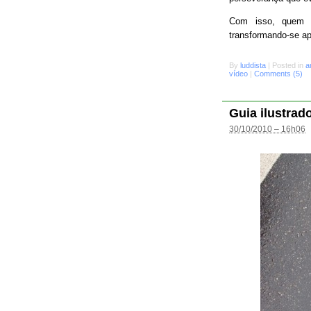
Com isso, quem s
transformando-se a
By
luddista
|
Posted in
a
vídeo
|
Comments (5)
Guia ilustrad
30/10/2010 – 16h06