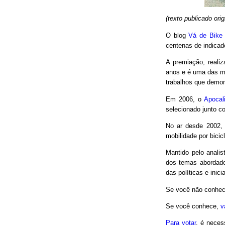
(texto publicado or
O blog
Vá de Bike
centenas de indicad
A premiação, reali
anos e é uma das m
trabalhos que demon
Em 2006, o
Apocal
selecionado junto co
No ar desde 2002,
mobilidade por bici
Mantido pelo analis
dos temas abordado
das políticas e inici
Se você não conhec
Se você conhece,
v
Para votar
, é neces