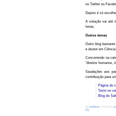
no Twitter ou Faceb
Depois é só escolhe
A votação vai até o
horas.
Outros temas
Outro blog bastant
e doutor em Ciência
Concorrendo na cat
“direitos humanos, 
Saudações aos parc
contribuição para 
Página do 
Texto no vá
Blog do Sa
By
luddista
|
Posted in
a
(3)