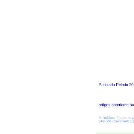
Pedalada Pelada 20
artigos anteriores 
By
luddista
|
Posted in
a
bike ride
|
Comments (3