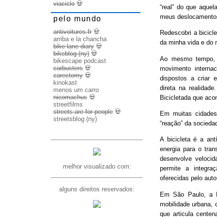
viaciclo
💀
“real” do que aquel
meus deslocamento
pelo mundo
antivoitures.fr
💀
Redescobri a bicicl
arriba e la chancha
da minha vida e do 
bike lane diary
💀
bikeblog (ny)
💀
Ao mesmo tempo, d
bikescape podcast
carbusters
💀
movimento internac
carectomy
💀
dispostos a criar 
kinokast
direta na realidad
menos um carro
nicomachus
💀
Bicicletada que ac
streetfilms
streets are for people
💀
Em muitas cidades
streetsblog (ny)
“reação” da socieda
A bicicleta é a ant
energia para o trans
desenvolve veloci
melhor visualizado com:
permite a integra
oferecidas pelo aut
alguns direitos reservados:
Em São Paulo, a B
mobilidade urbana, 
que articula cente