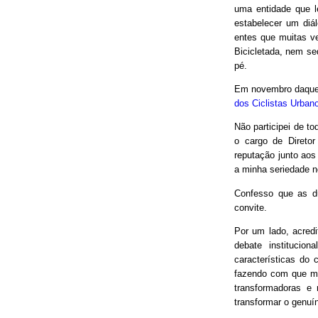
uma entidade que le
estabelecer um diá
entes que muitas v
Bicicletada, nem seq
pé.
Em novembro daquel
dos Ciclistas Urban
Não participei de to
o cargo de Direto
reputação junto aos
a minha seriedade n
Confesso que as d
convite.
Por um lado, acred
debate institucio
características do 
fazendo com que mui
transformadoras e
transformar o genuín