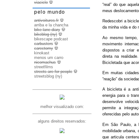
viaciclo
💀
“real” do que aquel
meus deslocamento
pelo mundo
antivoitures.fr
💀
Redescobri a bicicl
arriba e la chancha
da minha vida e do 
bike lane diary
💀
bikeblog (ny)
💀
Ao mesmo tempo, d
bikescape podcast
carbusters
💀
movimento internac
carectomy
💀
dispostos a criar 
kinokast
direta na realidad
menos um carro
nicomachus
💀
Bicicletada que ac
streetfilms
streets are for people
💀
Em muitas cidades
streetsblog (ny)
“reação” da socieda
A bicicleta é a ant
energia para o trans
desenvolve veloci
melhor visualizado com:
permite a integra
oferecidas pelo aut
alguns direitos reservados:
Em São Paulo, a B
mobilidade urbana, 
que articula cente