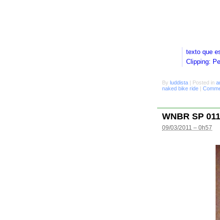
texto que e
Clipping: P
By
luddista
|
Posted in
a
naked bike ride
|
Commen
WNBR SP 01
09/03/2011 – 0h57