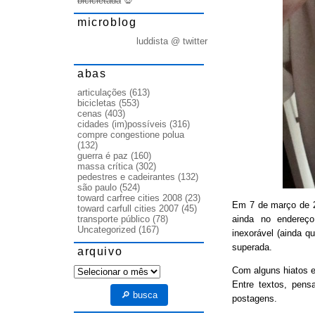
bicicletada
💀
microblog
luddista @ twitter
abas
articulações
(613)
bicicletas
(553)
cenas
(403)
cidades (im)possíveis
(316)
compre congestione polua
(132)
guerra é paz
(160)
massa crítica
(302)
pedestres e cadeirantes
(132)
são paulo
(524)
toward carfree cities 2008
(23)
Em 7 de março de
toward carfull cities 2007
(45)
ainda no endereço
transporte público
(78)
Uncategorized
(167)
inexorável (ainda q
superada.
arquivo
arquivo
Com alguns hiatos e
Entre textos, pens
🔎 busca
postagens.