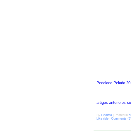
Pedalada Pelada 20
artigos anteriores 
By
luddista
|
Posted in
a
bike ride
|
Comments (3