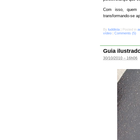
Com isso, quem s
transformando-se a
By
luddista
|
Posted in
a
vídeo
|
Comments (5)
Guia ilustrad
30/10/2010 – 16h06