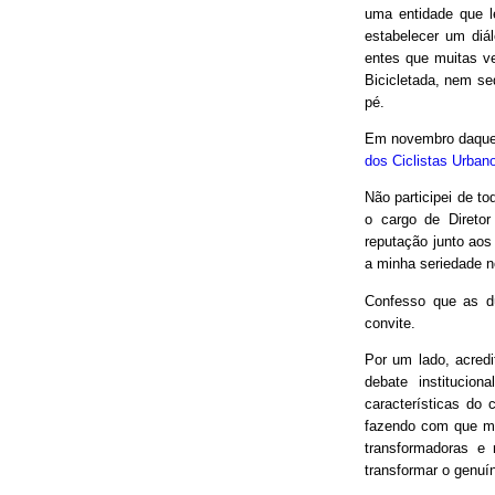
uma entidade que le
estabelecer um diá
entes que muitas v
Bicicletada, nem seq
pé.
Em novembro daquel
dos Ciclistas Urban
Não participei de to
o cargo de Direto
reputação junto aos
a minha seriedade n
Confesso que as d
convite.
Por um lado, acred
debate institucio
características do 
fazendo com que mui
transformadoras e
transformar o genuín