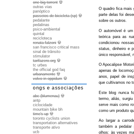
one big torrent
💀
outras vias
O quadro fica mais
panóptico
parte delas foi des
passeios de bicicleta (sp)
💀
pedalante
sobre os outros.
pedalinas
psico-ambiental
O automóvel é um b
quintal
teórica para as ru
recicloteca
condicionou nossas
renata falzoni
💀
san francisco critical mass
status, dinheiro e 
sinal de trânsito
único responsável, 
stimulator
tarifazero.org
💀
O Apocalipse Motori
tc urbes
the official god faq
apenas de locomoç
urbanamente
💀
anos, papel de ins
volvo in oppidum
💀
que cultivamos no t
ongs e associações
Este blog nunca fo
abc (blumenau)
💀
termo, aliás, surgi
antp
serve mais como rot
ciclocidade
mountain bike bh
como um produto qu
time's up
💀
toronto cyclists union
Ao largar a carrode
transportation alternatives
também a pedalar 
transporte ativo
ucb
olhos: às vezes ma