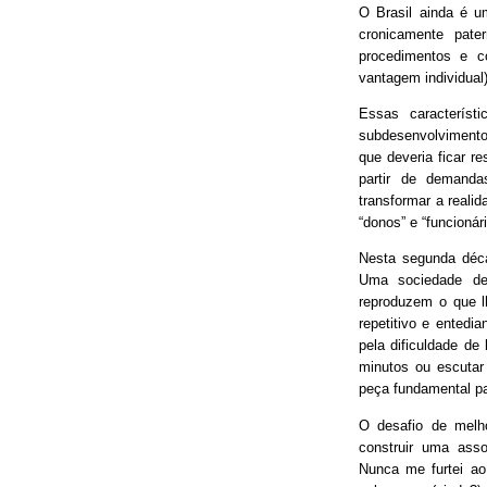
O Brasil ainda é 
cronicamente pater
procedimentos e 
vantagem individual)
Essas característ
subdesenvolvimento
que deveria ficar r
partir de demand
transformar a real
“donos” e “funcionári
Nesta segunda déca
Uma sociedade de
reproduzem o que lh
repetitivo e entedia
pela dificuldade de
minutos ou escutar
peça fundamental p
O desafio de melh
construir uma asso
Nunca me furtei ao 