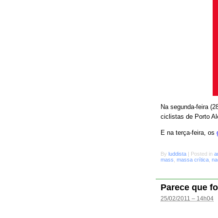
Na segunda-feira (28
ciclistas de Porto A
E na terça-feira, os
By
luddista
|
Posted in
a
mass
,
massa crítica
,
na
Parece que fo
25/02/2011 – 14h04