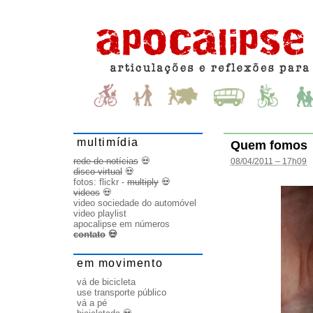
multimídia
Quem fomos
rede de notícias
💀
08/04/2011 – 17h09
disco virtual
💀
fotos:
flickr
-
multiply
💀
videos
💀
video sociedade do automóvel
video playlist
apocalipse em números
contato
💀
em movimento
vá de bicicleta
use transporte público
vá a pé