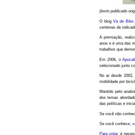
(texto publicado or
O blog
Vá de Bike
centenas de indicad
A premiação, reali
anos e é uma das m
trabalhos que demon
Em 2006, o
Apocal
selecionado junto co
No ar desde 2002,
mobilidade por bici
Mantido pelo analis
dos temas abordado
das políticas e inici
Se você não conhec
Se você conhece,
v
Para votar
, é neces