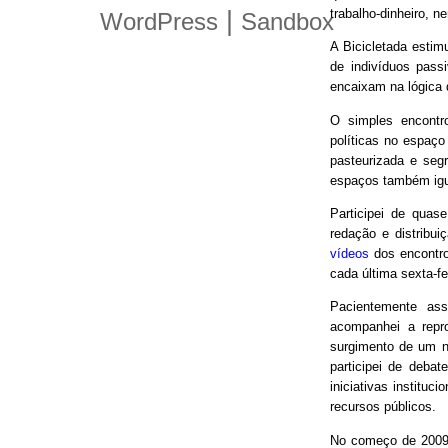
trabalho-dinheiro, n
|
WordPress
Sandbox
A Bicicletada estim
de indivíduos pas
encaixam na lógica
O simples encontro
políticas no espaço
pasteurizada e seg
espaços também igu
Participei de quas
redação e distribui
vídeos
dos encontro
cada última sexta-f
Pacientemente ass
acompanhei a repro
surgimento de um n
participei de debat
iniciativas instituc
recursos públicos.
No começo de 2009,