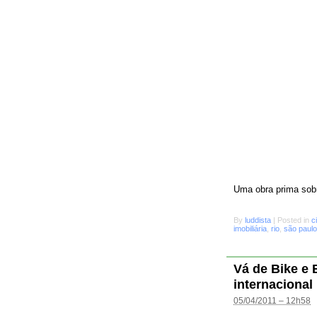
Uma obra prima sobr
By
luddista
|
Posted in
c
imobiliária
,
rio
,
são paulo
Vá de Bike e
internacional
05/04/2011 – 12h58