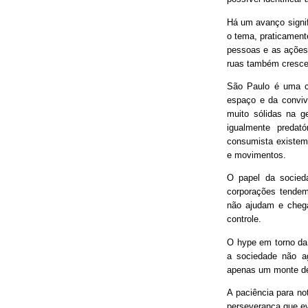
Há um avanço signif
o tema, praticament
pessoas e as ações
ruas também cresce
São Paulo é uma ci
espaço e da conviv
muito sólidas na g
igualmente predat
consumista existem 
e movimentos.
O papel da socieda
corporações tendem
não ajudam e chega
controle.
O hype em torno da 
a sociedade não ag
apenas um monte de
A paciência para no
perseverança que ev