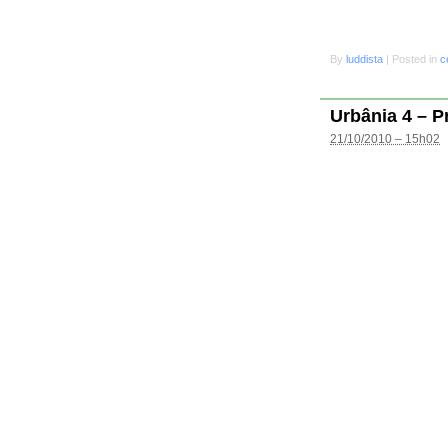
By
luddista
|
Posted in
c
Urbânia 4 – P
21/10/2010 – 15h02