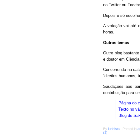
no Twitter ou Faceb
Depois é só escolhe
A votação vai até o
horas.
Outros temas
Outro blog bastant
e doutor em Ciência
Concorrendo na cat
“direitos humanos, 
Saudações aos parc
contribuição para 
Página do 
Texto no vá
Blog do Sa
By
luddista
|
Posted in
a
(3)