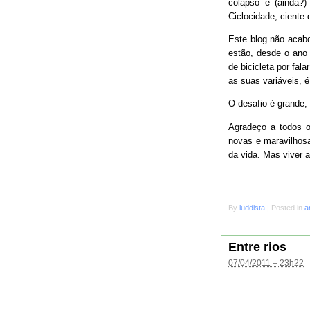
colapso e (ainda?
Ciclocidade, ciente 
Este blog não acab
estão, desde o ano 
de bicicleta por fal
as suas variáveis, é
O desafio é grande
Agradeço a todos o
novas e maravilhosa
da vida. Mas viver 
By
luddista
|
Posted in
a
Entre rios
07/04/2011 – 23h22