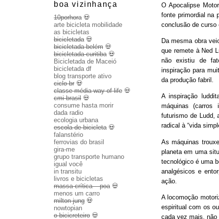
boa vizinhança
O Apocalipse Motor
fonte primordial na
10porhora
💀
conclusão de curso
arte bicicleta mobilidade
as bicicletas
bicicletada
💀
Da mesma obra veio 
bicicletada belém
💀
que remete à Ned Lu
bicicletada curitiba
💀
não existiu de fa
Bicicletada de Maceió
bicicletada df
inspiração para mui
blog transporte ativo
da produção fabril.
ciclo br
💀
classe média way of life
💀
A inspiração luddit
cmi brasil
💀
consume hasta morir
máquinas (carros 
dada radio
futurismo de Ludd,
ecologia urbana
radical à “vida sim
escola de bicicleta
💀
falanstério
As máquinas trouxe
ferrovias do brasil
gira-me
planeta em uma sit
grupo transporte humano
tecnológico é uma b
igual você
analgésicos e entor
in transitu
livros e bicicletas
ação.
massa crítica – poa
💀
menos um carro
A locomoção motoriza
milton jung
💀
espiritual com os o
nowtopian
o bicicreteiro
💀
cada vez mais, não