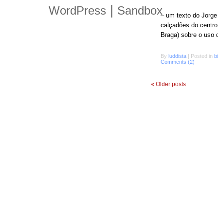
|
WordPress
Sandbox
– um texto do Jorge
calçadões do centro
Braga) sobre o uso d
By
luddista
|
Posted in
b
Comments (2)
«
Older posts