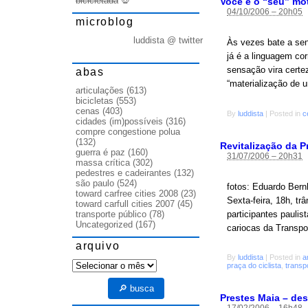
bicicletada
💀
Você e o “seu” mo
04/10/2006 – 20h05
microblog
luddista @ twitter
Às vezes bate a sen
já é a linguagem co
sensação vira certe
abas
“materialização de 
articulações
(613)
bicicletas
(553)
cenas
(403)
By
luddista
|
Posted in
c
cidades (im)possíveis
(316)
compre congestione polua
(132)
Revitalização da P
guerra é paz
(160)
31/07/2006 – 20h31
massa crítica
(302)
pedestres e cadeirantes
(132)
são paulo
(524)
fotos: Eduardo Bernh
toward carfree cities 2008
(23)
Sexta-feira, 18h, tr
toward carfull cities 2007
(45)
participantes paulis
transporte público
(78)
Uncategorized
(167)
cariocas da Transpor
arquivo
By
luddista
|
Posted in
a
arquivo
praça do ciclista
,
transp
🔎 busca
Prestes Maia – de