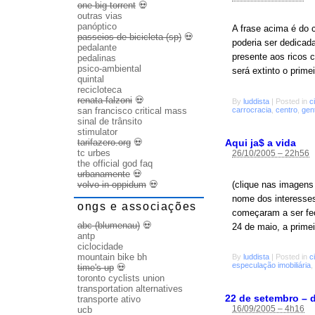
one big torrent
💀
outras vias
panóptico
A frase acima é do 
passeios de bicicleta (sp)
💀
poderia ser dedicad
pedalante
presente aos ricos 
pedalinas
psico-ambiental
será extinto o prime
quintal
recicloteca
renata falzoni
💀
By
luddista
|
Posted in
c
carrocracia
,
centro
,
gen
san francisco critical mass
sinal de trânsito
stimulator
Aqui ja$ a vida
tarifazero.org
💀
tc urbes
26/10/2005 – 22h56
the official god faq
urbanamente
💀
(clique nas imagens
volvo in oppidum
💀
nome dos interesses
ongs e associações
começaram a ser fe
abc (blumenau)
💀
24 de maio, a primei
antp
ciclocidade
mountain bike bh
By
luddista
|
Posted in
c
especulação imobiliária
,
time's up
💀
toronto cyclists union
transportation alternatives
22 de setembro – d
transporte ativo
16/09/2005 – 4h16
ucb