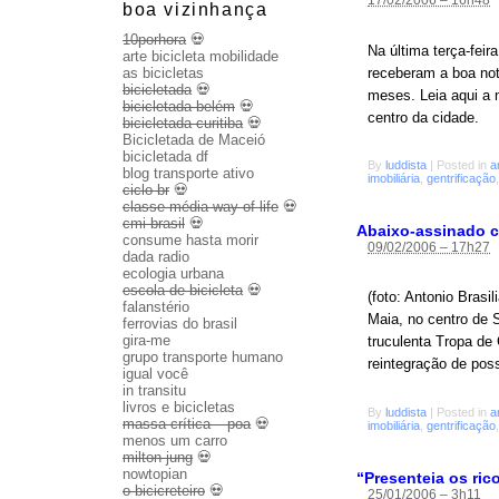
17/02/2006 – 16h48
boa vizinhança
10porhora
💀
Na última terça-fei
arte bicicleta mobilidade
receberam a boa not
as bicicletas
bicicletada
💀
meses. Leia aqui a n
bicicletada belém
💀
centro da cidade.
bicicletada curitiba
💀
Bicicletada de Maceió
bicicletada df
By
luddista
|
Posted in
a
blog transporte ativo
imobiliária
,
gentrificação
ciclo br
💀
classe média way of life
💀
cmi brasil
💀
Abaixo-assinado c
consume hasta morir
09/02/2006 – 17h27
dada radio
ecologia urbana
escola de bicicleta
💀
(foto: Antonio Bras
falanstério
Maia, no centro de 
ferrovias do brasil
gira-me
truculenta Tropa de
grupo transporte humano
reintegração de pos
igual você
in transitu
livros e bicicletas
By
luddista
|
Posted in
a
massa crítica – poa
💀
imobiliária
,
gentrificação
menos um carro
milton jung
💀
nowtopian
“Presenteia os ric
o bicicreteiro
💀
25/01/2006 – 3h11