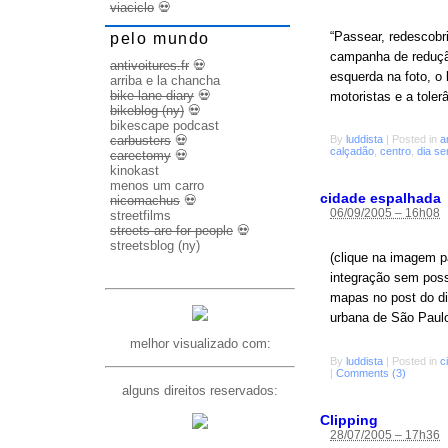
viaciclo
💀
“Passear, redescobr
pelo mundo
campanha de redução
antivoitures.fr
💀
esquerda na foto, o
arriba e la chancha
bike lane diary
💀
motoristas e a tole
bikeblog (ny)
💀
bikescape podcast
carbusters
💀
By
luddista
|
Posted in
a
calçadão
,
centro
,
dia se
carectomy
💀
kinokast
menos um carro
cidade espalhada
nicomachus
💀
06/09/2005 – 16h08
streetfilms
streets are for people
💀
streetsblog (ny)
(clique na imagem p
integração sem poss
mapas no post do di
urbana de São Paul
melhor visualizado com:
By
luddista
|
Posted in
c
|
Comments (3)
alguns direitos reservados:
Clipping
28/07/2005 – 17h36