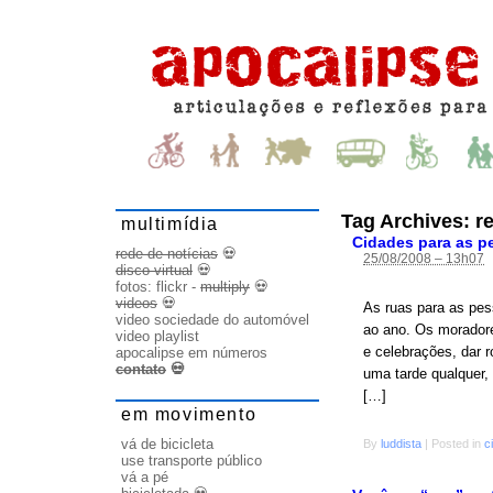
Tag Archives:
r
multimídia
Cidades para as p
rede de notícias
💀
25/08/2008 – 13h07
disco virtual
💀
fotos:
flickr
-
multiply
💀
videos
💀
As ruas para as pes
video sociedade do automóvel
ao ano. Os moradores
video playlist
e celebrações, dar 
apocalipse em números
contato
💀
uma tarde qualquer
[…]
em movimento
vá de bicicleta
By
luddista
|
Posted in
c
use transporte público
vá a pé