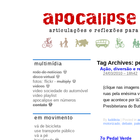
Tag Archives:
p
multimídia
Ação, diversão e r
rede de notícias
💀
24/03/2010 – 18h42
disco virtual
💀
fotos:
flickr
-
multiply
💀
videos
💀
(clique nas imagens 
video sociedade do automóvel
ruas pela enésima v
video playlist
que acontece por lá
apocalipse em números
contato
💀
Presbiteriana do But
em movimento
By
luddista
|
Posted in
a
motorizado
,
debate
,
pal
vá de bicicleta
use transporte público
vá a pé
7o Pedal Verde