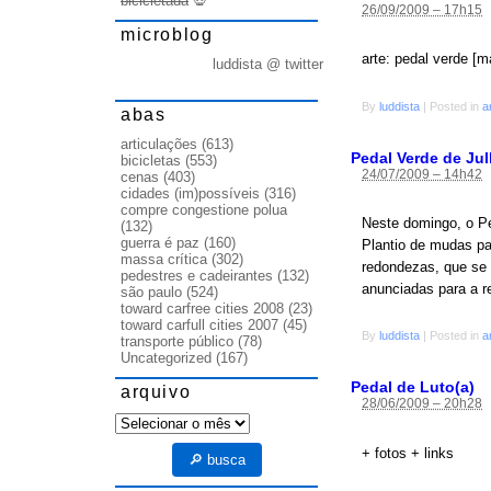
bicicletada
💀
26/09/2009 – 17h15
microblog
arte: pedal verde [m
luddista @ twitter
By
luddista
|
Posted in
a
abas
articulações
(613)
Pedal Verde de Ju
bicicletas
(553)
24/07/2009 – 14h42
cenas
(403)
cidades (im)possíveis
(316)
compre congestione polua
Neste domingo, o Pe
(132)
guerra é paz
(160)
Plantio de mudas pa
massa crítica
(302)
redondezas, que se 
pedestres e cadeirantes
(132)
anunciadas para a re
são paulo
(524)
toward carfree cities 2008
(23)
toward carfull cities 2007
(45)
By
luddista
|
Posted in
a
transporte público
(78)
Uncategorized
(167)
Pedal de Luto(a)
arquivo
28/06/2009 – 20h28
arquivo
+ fotos + links
🔎 busca