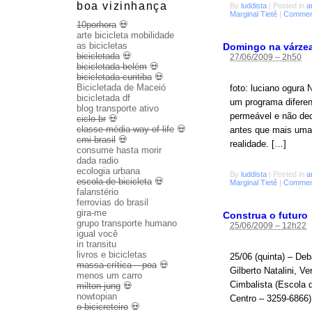
boa vizinhança
By
luddista
|
Posted in
a
Marginal Tietê
|
Comment
10porhora
💀
arte bicicleta mobilidade
as bicicletas
Domingo na várze
bicicletada
💀
27/06/2009 – 2h50
bicicletada belém
💀
bicicletada curitiba
💀
Bicicletada de Maceió
foto: luciano ogura
bicicletada df
um programa diferen
blog transporte ativo
permeável e não ded
ciclo br
💀
classe média way of life
💀
antes que mais uma b
cmi brasil
💀
realidade. […]
consume hasta morir
dada radio
ecologia urbana
By
luddista
|
Posted in
a
escola de bicicleta
💀
Marginal Tietê
|
Comment
falanstério
ferrovias do brasil
gira-me
Construa o futuro
grupo transporte humano
25/06/2009 – 12h22
igual você
in transitu
livros e bicicletas
25/06 (quinta) – Deb
massa crítica – poa
💀
Gilberto Natalini, 
menos um carro
Cimbalista (Escola 
milton jung
💀
nowtopian
Centro – 3259-6866) 
o bicicreteiro
💀