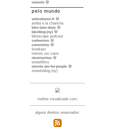
viaciclo
💀
pelo mundo
antivoitures.fr
💀
arriba e la chancha
bike lane diary
💀
bikeblog (ny)
💀
bikescape podcast
carbusters
💀
carectomy
💀
kinokast
menos um carro
nicomachus
💀
streetfilms
streets are for people
💀
streetsblog (ny)
melhor visualizado com:
alguns direitos reservados: