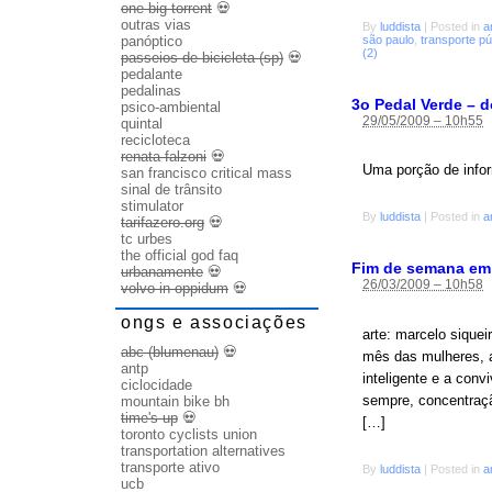
one big torrent
💀
outras vias
By
luddista
|
Posted in
a
são paulo
,
transporte pú
panóptico
(2)
passeios de bicicleta (sp)
💀
pedalante
pedalinas
3o Pedal Verde – 
psico-ambiental
29/05/2009 – 10h55
quintal
recicloteca
renata falzoni
💀
Uma porção de infor
san francisco critical mass
sinal de trânsito
stimulator
By
luddista
|
Posted in
a
tarifazero.org
💀
tc urbes
the official god faq
Fim de semana em
urbanamente
💀
26/03/2009 – 10h58
volvo in oppidum
💀
ongs e associações
arte: marcelo siquei
abc (blumenau)
💀
mês das mulheres, a
antp
inteligente e a con
ciclocidade
sempre, concentração
mountain bike bh
time's up
💀
[…]
toronto cyclists union
transportation alternatives
transporte ativo
By
luddista
|
Posted in
a
ucb