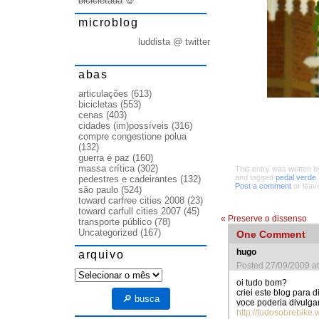
bicicletada
💀
microblog
luddista @ twitter
abas
articulações
(613)
bicicletas
(553)
cenas
(403)
cidades (im)possíveis
(316)
compre congestione polua
(132)
guerra é paz
(160)
massa crítica
(302)
This entry was written 
and tagged
pedal verde
pedestres e cadeirantes
(132)
Post a comment
or leav
são paulo
(524)
toward carfree cities 2008
(23)
toward carfull cities 2007
(45)
«
Preserve o dissenso
transporte público
(78)
Uncategorized
(167)
One
Comment
hugo
arquivo
Posted 27/09/2009 a
arquivo
oi tudo bom?
criei este blog para d
🔎 busca
voce poderia divulga
http://tudosobrebike