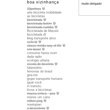
boa vizinhança
muito obrigado
10porhora
💀
arte bicicleta mobilidade
as bicicletas
bicicletada
💀
bicicletada belém
💀
bicicletada curitiba
💀
Bicicletada de Maceió
bicicletada df
blog transporte ativo
ciclo br
💀
classe média way of life
💀
cmi brasil
💀
consume hasta morir
dada radio
ecologia urbana
escola de bicicleta
💀
falanstério
ferrovias do brasil
gira-me
grupo transporte humano
igual você
in transitu
livros e bicicletas
massa crítica – poa
💀
menos um carro
milton jung
💀
nowtopian
o bicicreteiro
💀