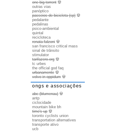
one big torrent
💀
outras vias
panóptico
passeios de bicicleta (sp)
💀
pedalante
pedalinas
psico-ambiental
quintal
recicloteca
renata falzoni
💀
san francisco critical mass
sinal de trânsito
stimulator
tarifazero.org
💀
tc urbes
the official god faq
urbanamente
💀
volvo in oppidum
💀
ongs e associações
abc (blumenau)
💀
antp
ciclocidade
mountain bike bh
time's up
💀
toronto cyclists union
transportation alternatives
transporte ativo
ucb