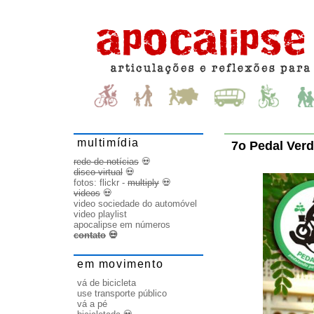
multimídia
7o Pedal Ver
rede de notícias
💀
disco virtual
💀
fotos:
flickr
-
multiply
💀
videos
💀
video sociedade do automóvel
video playlist
apocalipse em números
contato
💀
em movimento
vá de bicicleta
use transporte público
vá a pé