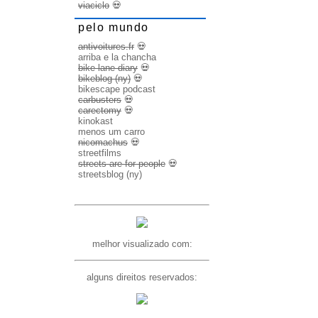
viaciclo
💀
pelo mundo
antivoitures.fr
💀
arriba e la chancha
bike lane diary
💀
bikeblog (ny)
💀
bikescape podcast
carbusters
💀
carectomy
💀
kinokast
menos um carro
nicomachus
💀
streetfilms
streets are for people
💀
streetsblog (ny)
melhor visualizado com:
alguns direitos reservados: