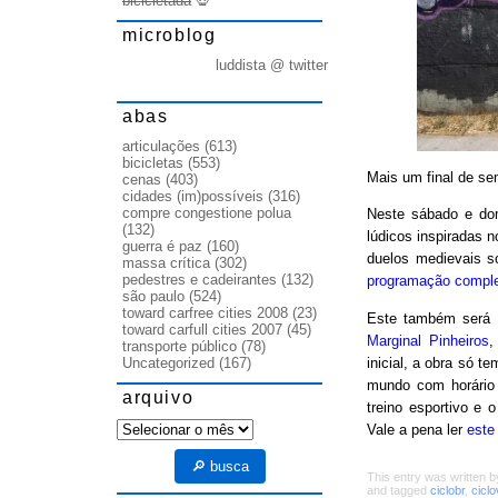
bicicletada
💀
microblog
luddista @ twitter
abas
articulações
(613)
bicicletas
(553)
Mais um final de se
cenas
(403)
cidades (im)possíveis
(316)
compre congestione polua
Neste sábado e dom
(132)
lúdicos inspiradas 
guerra é paz
(160)
duelos medievais so
massa crítica
(302)
pedestres e cadeirantes
(132)
programação comple
são paulo
(524)
toward carfree cities 2008
(23)
Este também será 
toward carfull cities 2007
(45)
Marginal Pinheiros
,
transporte público
(78)
inicial, a obra só t
Uncategorized
(167)
mundo com horário 
arquivo
treino esportivo e
arquivo
Vale a pena ler
este
🔎 busca
This entry was written 
and tagged
ciclobr
,
ciclo