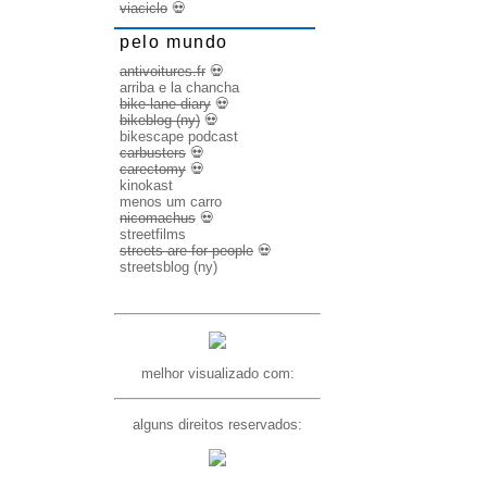
viaciclo
💀
pelo mundo
antivoitures.fr
💀
arriba e la chancha
bike lane diary
💀
bikeblog (ny)
💀
bikescape podcast
carbusters
💀
carectomy
💀
kinokast
menos um carro
nicomachus
💀
streetfilms
streets are for people
💀
streetsblog (ny)
melhor visualizado com:
alguns direitos reservados: