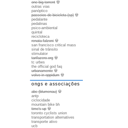
one big torrent
💀
outras vias
panóptico
passeios de bicicleta (sp)
💀
pedalante
pedalinas
psico-ambiental
quintal
recicloteca
renata falzoni
💀
san francisco critical mass
sinal de trânsito
stimulator
tarifazero.org
💀
tc urbes
the official god faq
urbanamente
💀
volvo in oppidum
💀
ongs e associações
abc (blumenau)
💀
antp
ciclocidade
mountain bike bh
time's up
💀
toronto cyclists union
transportation alternatives
transporte ativo
ucb