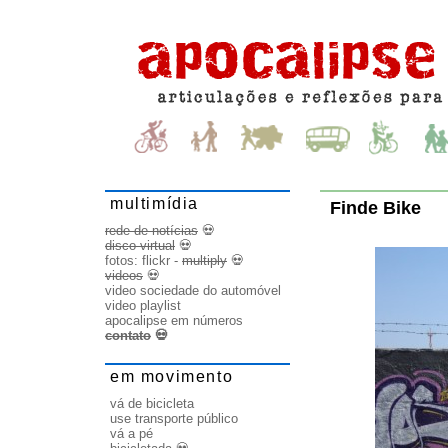
multimídia
Finde Bike
rede de notícias
💀
disco virtual
💀
fotos:
flickr
-
multiply
💀
videos
💀
video sociedade do automóvel
video playlist
apocalipse em números
contato
💀
em movimento
vá de bicicleta
use transporte público
vá a pé