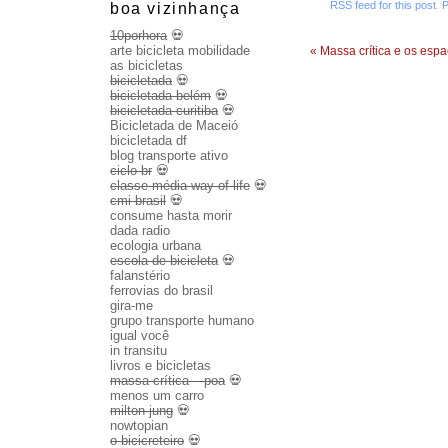
RSS feed for this post
.
P
boa vizinhança
10porhora
💀
arte bicicleta mobilidade
«
Massa crítica e os espa
as bicicletas
bicicletada
💀
bicicletada belém
💀
bicicletada curitiba
💀
Bicicletada de Maceió
bicicletada df
blog transporte ativo
ciclo br
💀
classe média way of life
💀
cmi brasil
💀
consume hasta morir
dada radio
ecologia urbana
escola de bicicleta
💀
falanstério
ferrovias do brasil
gira-me
grupo transporte humano
igual você
in transitu
livros e bicicletas
massa crítica – poa
💀
menos um carro
milton jung
💀
nowtopian
o bicicreteiro
💀