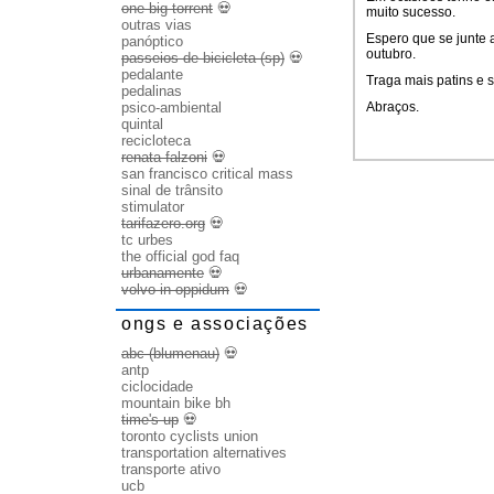
one big torrent
💀
muito sucesso.
outras vias
Espero que se junte a
panóptico
outubro.
passeios de bicicleta (sp)
💀
pedalante
Traga mais patins e s
pedalinas
psico-ambiental
Abraços.
quintal
recicloteca
renata falzoni
💀
san francisco critical mass
sinal de trânsito
stimulator
tarifazero.org
💀
tc urbes
the official god faq
urbanamente
💀
volvo in oppidum
💀
ongs e associações
abc (blumenau)
💀
antp
ciclocidade
mountain bike bh
time's up
💀
toronto cyclists union
transportation alternatives
transporte ativo
ucb