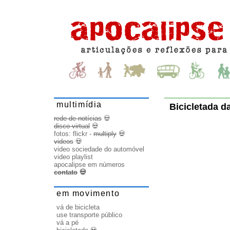
multimídia
Bicicletada d
rede de notícias
💀
disco virtual
💀
fotos:
flickr
-
multiply
💀
videos
💀
video sociedade do automóvel
video playlist
apocalipse em números
contato
💀
em movimento
vá de bicicleta
use transporte público
vá a pé