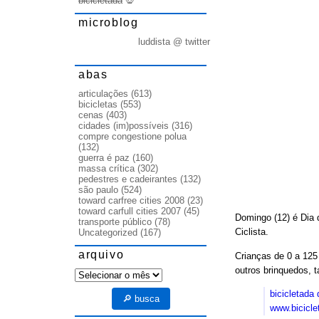
bicicletada
💀
microblog
luddista @ twitter
abas
articulações
(613)
bicicletas
(553)
cenas
(403)
cidades (im)possíveis
(316)
compre congestione polua
(132)
guerra é paz
(160)
massa crítica
(302)
pedestres e cadeirantes
(132)
são paulo
(524)
toward carfree cities 2008
(23)
toward carfull cities 2007
(45)
Domingo (12) é Dia d
transporte público
(78)
Ciclista.
Uncategorized
(167)
arquivo
Crianças de 0 a 125 
outros brinquedos,
arquivo
bicicletada
🔎 busca
www.bicicle