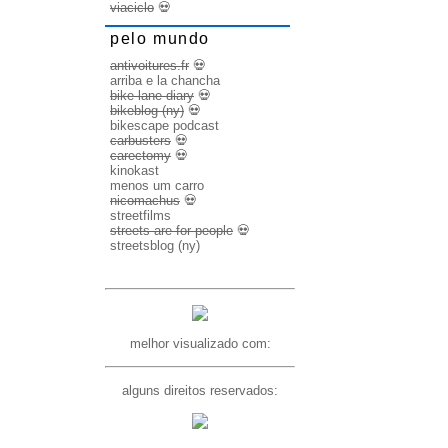
viaciclo
💀
pelo mundo
antivoitures.fr
💀
arriba e la chancha
bike lane diary
💀
bikeblog (ny)
💀
bikescape podcast
carbusters
💀
carectomy
💀
kinokast
menos um carro
nicomachus
💀
streetfilms
streets are for people
💀
streetsblog (ny)
melhor visualizado com:
alguns direitos reservados: