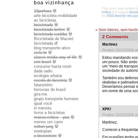
boa vizinhança
This entry was written 
10porhora
💀
crítica
and tagged
bicic
arte bicicleta mobilidade
the
RSS feed for this po
as bicicletas
bicicletada
💀
bicicletada belém
💀
«
Sem líderes, sem herói
bicicletada curitiba
💀
2
Comments
Bicicletada de Maceió
bicicletada df
Martinez
blog transporte ativo
Posted 10/10/2008 a
ciclo br
💀
classe média way of life
💀
Estou mandando esse
cmi brasil
💀
um pouco. Não ando 
consume hasta morir
um “meio de transpor
sociedade do automó
dada radio
ecologia urbana
Também sou defensor 
escola de bicicleta
💀
skatistas e patinador
falanstério
Deveríamos pensar em
ferrovias do brasil
em nome de uma soci
gira-me
grupo transporte humano
igual você
in transitu
XPK!
livros e bicicletas
Posted 10/10/2008 a
massa crítica – poa
💀
menos um carro
Martinez,
milton jung
💀
Comecei a frequëntar
nowtopian
o bicicreteiro
💀
Em ocasiões tenho en