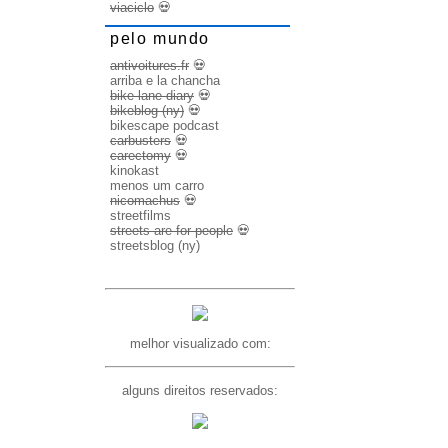
viaciclo
💀
pelo mundo
antivoitures.fr
💀
arriba e la chancha
bike lane diary
💀
bikeblog (ny)
💀
bikescape podcast
carbusters
💀
carectomy
💀
kinokast
menos um carro
nicomachus
💀
streetfilms
streets are for people
💀
streetsblog (ny)
melhor visualizado com:
alguns direitos reservados: