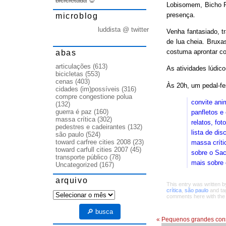
bicicletada
💀
Lobisomem, Bicho P
presença.
microblog
luddista @ twitter
Venha fantasiado, tr
de lua cheia. Brux
costuma aprontar co
abas
articulações
(613)
As atividades lúdic
bicicletas
(553)
cenas
(403)
Às 20h, um pedal-fes
cidades (im)possíveis
(316)
compre congestione polua
convite an
(132)
guerra é paz
(160)
panfletos e
massa crítica
(302)
relatos, fot
pedestres e cadeirantes
(132)
lista de di
são paulo
(524)
toward carfree cities 2008
(23)
massa críti
toward carfull cities 2007
(45)
sobre o Sac
transporte público
(78)
mais sobre 
Uncategorized
(167)
arquivo
This entry was written 
crítica
,
são paulo
and t
arquivo
comments here with th
🔎 busca
«
Pequenos grandes con