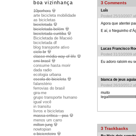
boa vizinhança
3
Comments
Luís
10porhora
💀
arte bicicleta mobilidade
Posted 25/10/2007 a
as bicicletas
Agora que atentei pa
bicicletada
💀
bicicletada belém
💀
E aí, o Neguinho d’Á
bicicletada curitiba
💀
Bicicletada de Maceió
bicicletada df
blog transporte ativo
Lucas Francisco Ro
ciclo br
💀
Posted 31/10/2009 a
classe média way of life
💀
cmi brasil
💀
Eu adoro raloim eu s
consume hasta morir
dada radio
ecologia urbana
escola de bicicleta
💀
bianca de jeus aguia
falanstério
Posted 26/10/2012 a
ferrovias do brasil
gira-me
muito
legalllllllllllllllllllllllllllllllll
grupo transporte humano
igual você
in transitu
livros e bicicletas
massa crítica – poa
💀
menos um carro
milton jung
💀
3
Trackbacks
nowtopian
o bicicreteiro
💀