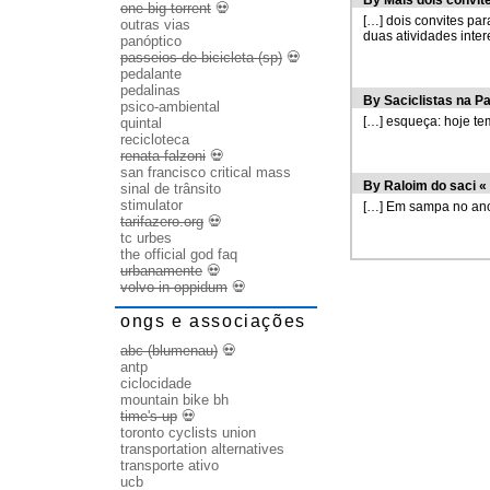
By
Mais dois convit
one big torrent
💀
[…] dois convites par
outras vias
duas atividades inte
panóptico
passeios de bicicleta (sp)
💀
pedalante
pedalinas
By
Saciclistas na Pa
psico-ambiental
[…] esqueça: hoje te
quintal
recicloteca
renata falzoni
💀
san francisco critical mass
By
Raloim do saci « 
sinal de trânsito
stimulator
[…] Em sampa no an
tarifazero.org
💀
tc urbes
the official god faq
urbanamente
💀
volvo in oppidum
💀
ongs e associações
abc (blumenau)
💀
antp
ciclocidade
mountain bike bh
time's up
💀
toronto cyclists union
transportation alternatives
transporte ativo
ucb