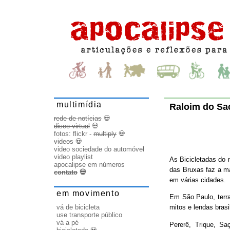
multimídia
Raloim do Sac
rede de notícias
💀
disco virtual
💀
fotos:
flickr
-
multiply
💀
videos
💀
video sociedade do automóvel
video playlist
As Bicicletadas do 
apocalipse em números
das Bruxas faz a ma
contato
💀
em várias cidades.
em movimento
Em São Paulo, terr
vá de bicicleta
mitos e lendas brasi
use transporte público
vá a pé
Pererê, Trique, S