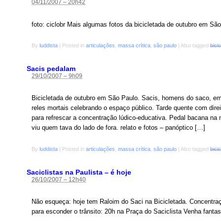
04/11/2007 – 20h42
foto: ciclobr Mais algumas fotos da bicicletada de outubro em São P
By
luddista
|
Posted in
articulações
,
massa crítica
,
são paulo
|
Also tagged
bici
Sacis pedalam
29/10/2007 – 9h09

Bicicletada de outubro em São Paulo. Sacis, homens do saco, emí
reles mortais celebrando o espaço público. Tarde quente com dire
para refrescar a concentração lúdico-educativa. Pedal bacana na n
viu quem tava do lado de fora. relato e fotos – panóptico […]
By
luddista
|
Posted in
articulações
,
massa crítica
,
são paulo
|
Also tagged
bici
Saciclistas na Paulista – é hoje
26/10/2007 – 12h40
Não esqueça: hoje tem Raloim do Saci na Bicicletada. Concentraçã
para esconder o trânsito: 20h na Praça do Saciclista Venha fantas