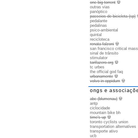
one big torrent
💀
outras vias
panóptico
passeios de bicicleta (sp)
pedalante
pedalinas
psico-ambiental
quintal
recicloteca
renata falzoni
💀
san francisco critical mass
sinal de trânsito
stimulator
tarifazero.org
💀
tc urbes
the official god faq
urbanamente
💀
volvo in oppidum
💀
ongs e associaçõ
abc (blumenau)
💀
antp
ciclocidade
mountain bike bh
time's up
💀
toronto cyclists union
transportation alternatives
transporte ativo
ucb