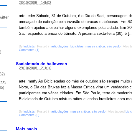
28/10/2009 – 14h02
arte: eder Sábado, 31 de Outubro, é o Dia do Saci, personagem da
witter
ameaçado de extinção pela invasão de bruxas e abóboras. Em São
também ajudou a espalhar alguns exemplares pela cidade. Em 20
Saci espantou a bruxa do trânsito. A próxima sexta-feira (30), é [
By
luddista
|
Posted in
articulações
,
bicicletas
,
massa crítica
,
são paulo
|
Also 
Comments (1)
)
Sacicletada de halloween
29/10/2008 – 21h10
32)
arte: murfy As Bicicletadas do mês de outubro são sempre muito
23)
Norte, o Dia das Bruxas faz a Massa Crítica virar um verdadeiro 
45)
participantes em várias cidades. Em São Paulo, terra de modernis
Bicicletada de Outubro mistura mitos e lendas brasileiros com mo
By
luddista
|
Posted in
articulações
,
massa crítica
,
são paulo
|
Also tagged
bici
Comments (0)
Mais sacis