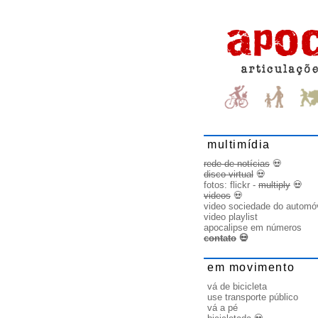
multimídia
rede de notícias
💀
disco virtual
💀
fotos:
flickr
-
multiply
💀
videos
💀
video sociedade do automó
video playlist
apocalipse em números
contato
💀
em movimento
vá de bicicleta
use transporte público
vá a pé