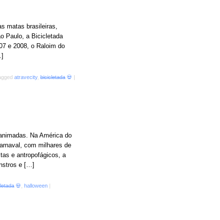
s matas brasileiras,
 Paulo, a Bicicletada
07 e 2008, o Raloim do
…]
tagged
atravecity
,
bicicletada
💀
|
 animadas. Na América do
carnaval, com milhares de
tas e antropofágicos, a
nstros e […]
cletada
💀
,
halloween
|