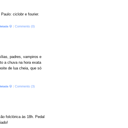
aulo: ciclobr e fourier.
cletada
💀
|
Comments (0)
lias, padres, vampiros e
ito a chuva na hora exata
oite de lua cheia, que só
cletada
💀
|
Comments (3)
o folclórica às 18h. Pedal
iado!