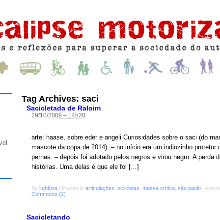
Tag Archives:
saci
Sacicletada de Raloim
29/10/2009 – 14h20
arte: haase, sobre eder e angeli Curiosidades sobre o saci (do m
vel
mascote da copa de 2014): – no início era um indiozinho protetor 
pernas. – depois foi adotado pelos negros e virou negro. A perda
histórias. Uma delas é que ele foi […]
By
luddista
|
Posted in
articulações
,
bicicletas
,
massa crítica
,
são paulo
|
Also 
Comments (2)
Sacicletando