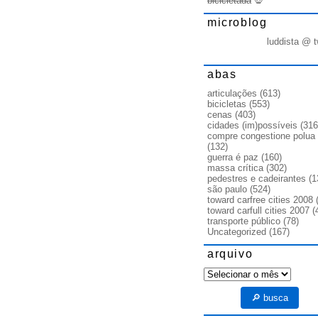
bicicletada
💀
microblog
luddista @ t
abas
articulações
(613)
bicicletas
(553)
cenas
(403)
cidades (im)possíveis
(316
compre congestione polua
(132)
guerra é paz
(160)
massa crítica
(302)
pedestres e cadeirantes
(1
são paulo
(524)
toward carfree cities 2008
(
toward carfull cities 2007
(
transporte público
(78)
Uncategorized
(167)
arquivo
arquivo
🔎 busca