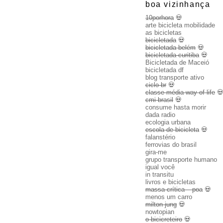
boa vizinhança
10porhora
💀
arte bicicleta mobilidade
as bicicletas
bicicletada
💀
bicicletada belém
💀
bicicletada curitiba
💀
Bicicletada de Maceió
bicicletada df
blog transporte ativo
ciclo br
💀
classe média way of life

cmi brasil
💀
consume hasta morir
dada radio
ecologia urbana
escola de bicicleta
💀
falanstério
ferrovias do brasil
gira-me
grupo transporte humano
igual você
in transitu
livros e bicicletas
massa crítica – poa
💀
menos um carro
milton jung
💀
nowtopian
o bicicreteiro
💀