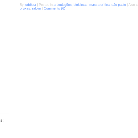
By
luddista
|
Posted in
articulações
,
bicicletas
,
massa crítica
,
são paulo
|
Also 
bruxas
,
raloim
|
Comments (6)
:
os: