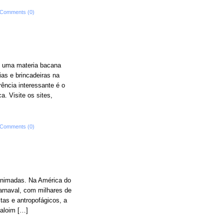
Comments (0)
AM uma materia bacana
ias e brincadeiras na
rência interessante é o
. Visite os sites,
Comments (0)
 animadas. Na América do
carnaval, com milhares de
tas e antropofágicos, a
Raloim […]