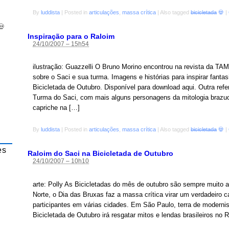
By
luddista
|
Posted in
articulações
,
massa crítica
|
Also tagged
bicicletada
💀
|
💀
Inspiração para o Raloim
24/10/2007 – 15h54
ilustração: Guazzelli O Bruno Morino encontrou na revista da T
sobre o Saci e sua turma. Imagens e histórias para inspirar fantas
Bicicletada de Outubro. Disponível para download aqui. Outra refe
Turma do Saci, com mais alguns personagens da mitologia brazuca
capriche na […]
By
luddista
|
Posted in
articulações
,
massa crítica
|
Also tagged
bicicletada
💀
|
es
Raloim do Saci na Bicicletada de Outubro
24/10/2007 – 10h10
arte: Polly As Bicicletadas do mês de outubro são sempre muito
Norte, o Dia das Bruxas faz a massa crítica virar um verdadeiro 
participantes em várias cidades. Em São Paulo, terra de modernis
Bicicletada de Outubro irá resgatar mitos e lendas brasileiros no 