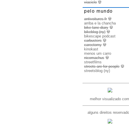
viaciclo
💀
pelo mundo
antivoitures.fr
💀
arriba e la chancha
bike lane diary
💀
bikeblog (ny)
💀
bikescape podcast
carbusters
💀
carectomy
💀
kinokast
menos um carro
nicomachus
💀
streetfilms
streets are for people
💀
streetsblog (ny)
melhor visualizado com
alguns direitos reservad