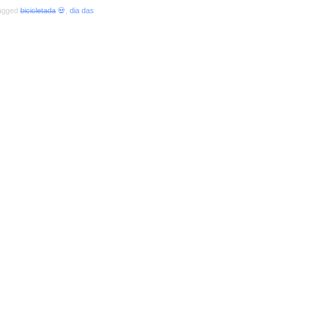
tagged
bicicletada
💀
,
dia das