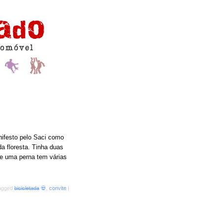
anifesto pelo Saci como
da floresta. Tinha duas
 de uma perna tem várias
tagged
bicicletada
💀
,
convite
|