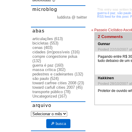
bicicletada
💀
microblog
This entry was written 
guerra é paz
,
são paulo
RSS feed for this post
.
P
luddista @ twitter
«
Passeio Ciclístico Asc
abas
2
Comments
articulações
(613)
bicicletas
(553)
Gunnar
cenas
(403)
Posted 22/10/2007 a
cidades (im)possíveis
(316)
compre congestione polua
Pagando entre R$ 300
tudo debaixo de um s
(132)
guerra é paz
(160)
massa crítica
(302)
pedestres e cadeirantes
(132)
Hakkinen
são paulo
(524)
toward carfree cities 2008
(23)
Posted 28/10/2007 a
toward carfull cities 2007
(45)
Protetor de ouvido 
transporte público
(78)
Uncategorized
(167)
arquivo
arquivo
🔎 busca