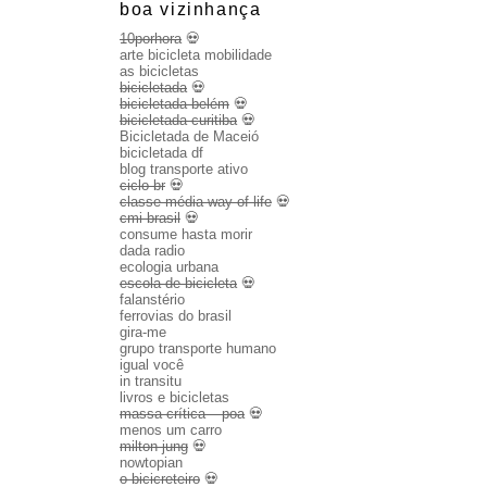
boa vizinhança
10porhora
💀
arte bicicleta mobilidade
as bicicletas
bicicletada
💀
bicicletada belém
💀
bicicletada curitiba
💀
Bicicletada de Maceió
bicicletada df
blog transporte ativo
ciclo br
💀
classe média way of life
💀
cmi brasil
💀
consume hasta morir
dada radio
ecologia urbana
escola de bicicleta
💀
falanstério
ferrovias do brasil
gira-me
grupo transporte humano
igual você
in transitu
livros e bicicletas
massa crítica – poa
💀
menos um carro
milton jung
💀
nowtopian
o bicicreteiro
💀