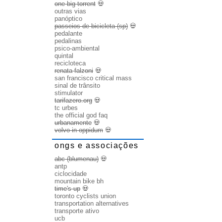
one big torrent
💀
outras vias
panóptico
passeios de bicicleta (sp)
💀
pedalante
pedalinas
psico-ambiental
quintal
recicloteca
renata falzoni
💀
san francisco critical mass
sinal de trânsito
stimulator
tarifazero.org
💀
tc urbes
the official god faq
urbanamente
💀
volvo in oppidum
💀
ongs e associações
abc (blumenau)
💀
antp
ciclocidade
mountain bike bh
time's up
💀
toronto cyclists union
transportation alternatives
transporte ativo
ucb