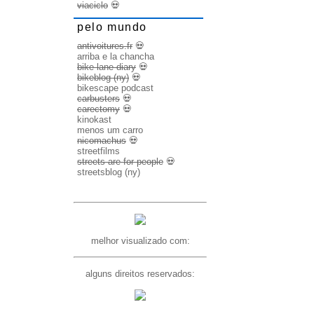
viaciclo
💀
pelo mundo
antivoitures.fr
💀
arriba e la chancha
bike lane diary
💀
bikeblog (ny)
💀
bikescape podcast
carbusters
💀
carectomy
💀
kinokast
menos um carro
nicomachus
💀
streetfilms
streets are for people
💀
streetsblog (ny)
melhor visualizado com:
alguns direitos reservados: