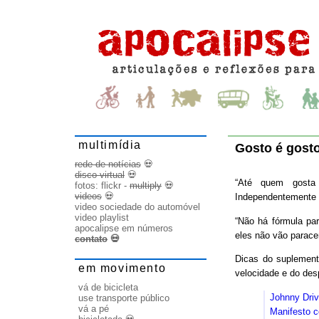
multimídia
Gosto é gost
rede de notícias
💀
disco virtual
💀
“Até quem gosta 
fotos:
flickr
-
multiply
💀
videos
💀
Independentemente d
video sociedade do automóvel
video playlist
“Não há fórmula par
apocalipse em números
eles não vão parace
contato
💀
Dicas do suplemen
em movimento
velocidade e do des
vá de bicicleta
Johnny Driv
use transporte público
vá a pé
Manifesto c