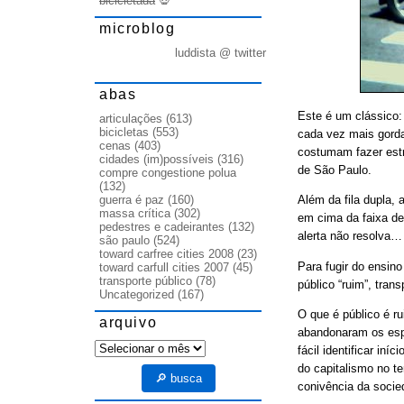
bicicletada
💀
microblog
luddista @ twitter
abas
Este é um clássico: 
articulações
(613)
bicicletas
(553)
cada vez mais gorda
cenas
(403)
costumam fazer estr
cidades (im)possíveis
(316)
de São Paulo.
compre congestione polua
(132)
guerra é paz
(160)
Além da fila dupla,
massa crítica
(302)
em cima da faixa de
pedestres e cadeirantes
(132)
alerta não resolva…
são paulo
(524)
toward carfree cities 2008
(23)
Para fugir do ensino
toward carfull cities 2007
(45)
transporte público
(78)
público “ruim”, trans
Uncategorized
(167)
O que é público é r
arquivo
abandonaram os espa
arquivo
fácil identificar in
do capitalismo no t
🔎 busca
conivência da socie