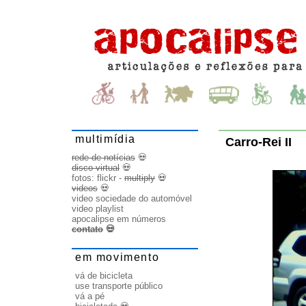
multimídia
Carro-Rei II
rede de notícias
💀
disco virtual
💀
fotos:
flickr
-
multiply
💀
videos
💀
video sociedade do automóvel
video playlist
apocalipse em números
contato
💀
em movimento
vá de bicicleta
use transporte público
vá a pé