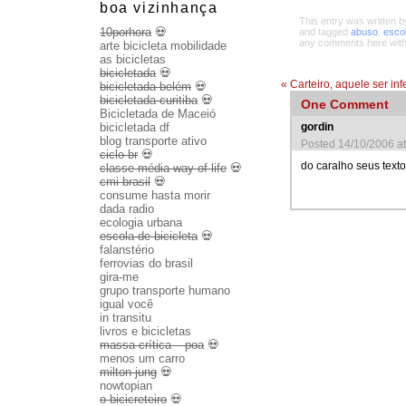
boa vizinhança
This entry was written 
10porhora
💀
and tagged
abuso
,
esco
any comments here wit
arte bicicleta mobilidade
as bicicletas
bicicletada
💀
«
Carteiro, aquele ser inf
bicicletada belém
💀
bicicletada curitiba
💀
One
Comment
Bicicletada de Maceió
bicicletada df
gordin
blog transporte ativo
Posted 14/10/2006 a
ciclo br
💀
do caralho seus texto
classe média way of life
💀
cmi brasil
💀
consume hasta morir
dada radio
ecologia urbana
escola de bicicleta
💀
falanstério
ferrovias do brasil
gira-me
grupo transporte humano
igual você
in transitu
livros e bicicletas
massa crítica – poa
💀
menos um carro
milton jung
💀
nowtopian
o bicicreteiro
💀