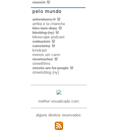
viaciclo
💀
pelo mundo
antivoitures.fr
💀
arriba e la chancha
bike lane diary
💀
bikeblog (ny)
💀
bikescape podcast
carbusters
💀
carectomy
💀
kinokast
menos um carro
nicomachus
💀
streetfilms
streets are for people
💀
streetsblog (ny)
melhor visualizado com:
alguns direitos reservados: