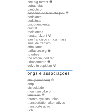
one big torrent
💀
outras vias
panóptico
passeios de bicicleta (sp)
💀
pedalante
pedalinas
psico-ambiental
quintal
recicloteca
renata falzoni
💀
san francisco critical mass
sinal de trânsito
stimulator
tarifazero.org
💀
tc urbes
the official god faq
urbanamente
💀
volvo in oppidum
💀
ongs e associações
abc (blumenau)
💀
antp
ciclocidade
mountain bike bh
time's up
💀
toronto cyclists union
transportation alternatives
transporte ativo
ucb