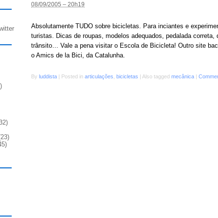
08/09/2005 – 20h19
Absolutamente TUDO sobre bicicletas. Para inciantes e experimen
witter
turistas. Dicas de roupas, modelos adequados, pedalada correta, d
trânsito… Vale a pena visitar o Escola de Bicicleta! Outro site b
o Amics de la Bici, da Catalunha.
By
luddista
|
Posted in
articulações
,
bicicletas
|
Also tagged
mecânica
|
Commen
)
32)
23)
45)