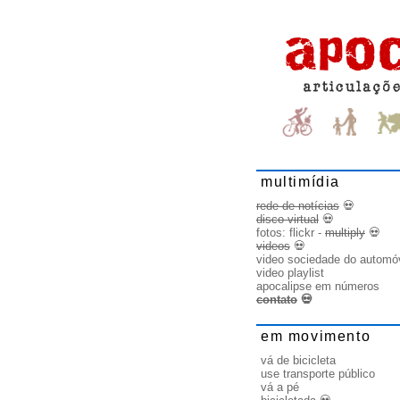
multimídia
rede de notícias
💀
disco virtual
💀
fotos:
flickr
-
multiply
💀
videos
💀
video sociedade do automó
video playlist
apocalipse em números
contato
💀
em movimento
vá de bicicleta
use transporte público
vá a pé