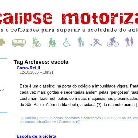
Tag Archives:
escola
Carro-Rei II
12/10/2006 – 18h21
Este é um clássico: na porta do colégio a impunidade vigora. Para
vel
cada vez mais gordas e sedentárias andem pelas “perigosas” ruas
costumam fazer estripulias com suas máquinas nas proximidades 
de São Paulo. Além da fila dupla, a cidadã (?) do mamute acima 
By
luddista
|
Posted in
cenas
,
pedestres e cadeirantes
|
Also tagged
abuso
,
es
pedestres
,
infração
,
suv
|
Comments (0)
Escola de bicicleta