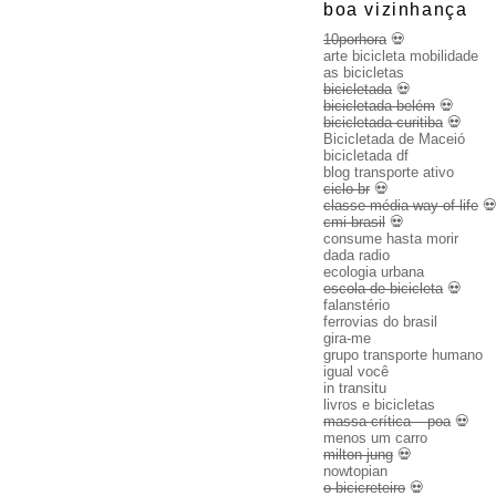
boa vizinhança
10porhora
💀
arte bicicleta mobilidade
as bicicletas
bicicletada
💀
bicicletada belém
💀
bicicletada curitiba
💀
Bicicletada de Maceió
bicicletada df
blog transporte ativo
ciclo br
💀
classe média way of life

cmi brasil
💀
consume hasta morir
dada radio
ecologia urbana
escola de bicicleta
💀
falanstério
ferrovias do brasil
gira-me
grupo transporte humano
igual você
in transitu
livros e bicicletas
massa crítica – poa
💀
menos um carro
milton jung
💀
nowtopian
o bicicreteiro
💀