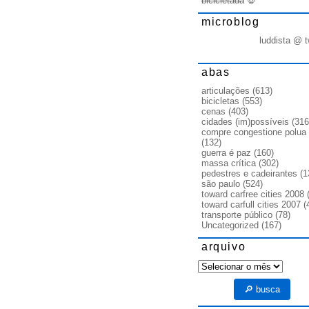
bicicletada
💀
microblog
luddista @ t
abas
articulações
(613)
bicicletas
(553)
cenas
(403)
cidades (im)possíveis
(316
compre congestione polua
(132)
guerra é paz
(160)
massa crítica
(302)
pedestres e cadeirantes
(1
são paulo
(524)
toward carfree cities 2008
(
toward carfull cities 2007
(
transporte público
(78)
Uncategorized
(167)
arquivo
arquivo
🔎 busca