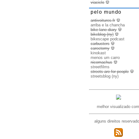
viaciclo
💀
pelo mundo
antivoitures.fr
💀
arriba e la chancha
bike lane diary
💀
bikeblog (ny)
💀
bikescape podcast
carbusters
💀
carectomy
💀
kinokast
menos um carro
nicomachus
💀
streetfilms
streets are for people
💀
streetsblog (ny)
melhor visualizado com
alguns direitos reservad