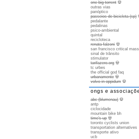
one big torrent
💀
outras vias
panóptico
passeios de bicicleta (sp)
pedalante
pedalinas
psico-ambiental
quintal
recicloteca
renata falzoni
💀
san francisco critical mass
sinal de trânsito
stimulator
tarifazero.org
💀
tc urbes
the official god faq
urbanamente
💀
volvo in oppidum
💀
ongs e associaçõ
abc (blumenau)
💀
antp
ciclocidade
mountain bike bh
time's up
💀
toronto cyclists union
transportation alternatives
transporte ativo
ucb