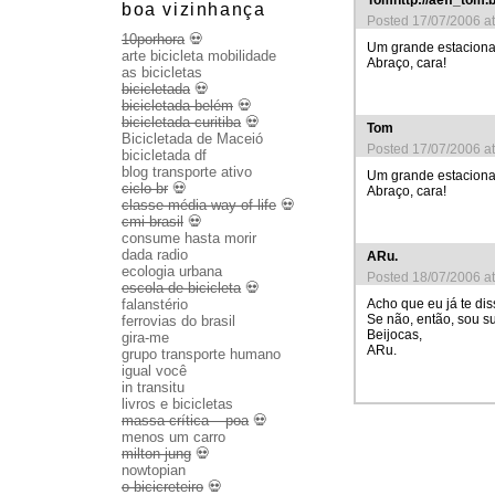
Tomhttp://aeff_tom.b
boa vizinhança
Posted 17/07/2006 a
10porhora
💀
Um grande estaciona
arte bicicleta mobilidade
Abraço, cara!
as bicicletas
bicicletada
💀
bicicletada belém
💀
bicicletada curitiba
💀
Tom
Bicicletada de Maceió
Posted 17/07/2006 a
bicicletada df
blog transporte ativo
Um grande estaciona
ciclo br
💀
Abraço, cara!
classe média way of life
💀
cmi brasil
💀
consume hasta morir
dada radio
ARu.
ecologia urbana
Posted 18/07/2006 a
escola de bicicleta
💀
falanstério
Acho que eu já te di
Se não, então, sou su
ferrovias do brasil
Beijocas,
gira-me
ARu.
grupo transporte humano
igual você
in transitu
livros e bicicletas
massa crítica – poa
💀
menos um carro
milton jung
💀
nowtopian
o bicicreteiro
💀