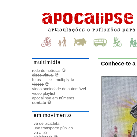
multimídia
Conhece-te a
rede de notícias
💀
disco virtual
💀
fotos:
flickr
-
multiply
💀
videos
💀
video sociedade do automóvel
video playlist
apocalipse em números
contato
💀
em movimento
vá de bicicleta
use transporte público
vá a pé