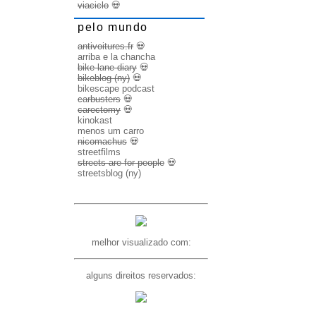
viaciclo
💀
pelo mundo
antivoitures.fr
💀
arriba e la chancha
bike lane diary
💀
bikeblog (ny)
💀
bikescape podcast
carbusters
💀
carectomy
💀
kinokast
menos um carro
nicomachus
💀
streetfilms
streets are for people
💀
streetsblog (ny)
melhor visualizado com:
alguns direitos reservados: