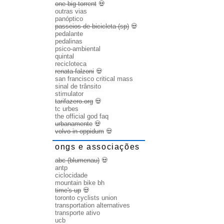
one big torrent
💀
outras vias
panóptico
passeios de bicicleta (sp)
💀
pedalante
pedalinas
psico-ambiental
quintal
recicloteca
renata falzoni
💀
san francisco critical mass
sinal de trânsito
stimulator
tarifazero.org
💀
tc urbes
the official god faq
urbanamente
💀
volvo in oppidum
💀
ongs e associações
abc (blumenau)
💀
antp
ciclocidade
mountain bike bh
time's up
💀
toronto cyclists union
transportation alternatives
transporte ativo
ucb