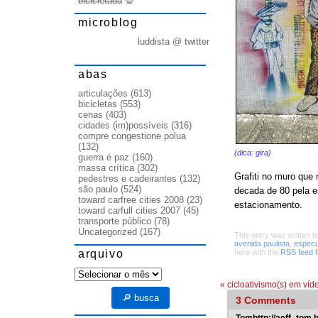
bicicletada
💀
microblog
luddista @ twitter
abas
articulações
(613)
bicicletas
(553)
cenas
(403)
cidades (im)possíveis
(316)
compre congestione polua
(132)
(dica: gira)
guerra é paz
(160)
massa crítica
(302)
Grafiti no muro que
pedestres e cadeirantes
(132)
são paulo
(524)
decada de 80 pela e
toward carfree cities 2008
(23)
estacionamento.
toward carfull cities 2007
(45)
transporte público
(78)
Uncategorized
(167)
This entry was written 
avenida paulista
,
especu
arquivo
here with the
RSS feed fo
arquivo
«
cicloativismo(s) em víd
🔎 busca
3
Comments