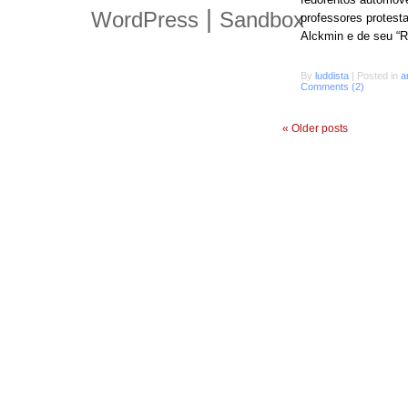
|
WordPress
Sandbox
professores protesta
Alckmin e de seu “R
By
luddista
|
Posted in
a
Comments (2)
«
Older posts