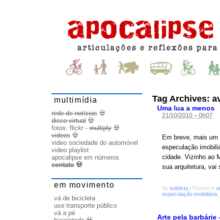
Tag Archives:
a
multimídia
Uma lua a menos
rede de notícias
💀
21/10/2010 – 0h07
disco virtual
💀
fotos:
flickr
-
multiply
💀
videos
💀
Em breve, mais um 
video sociedade do automóvel
especulação imobili
video playlist
cidade. Vizinho ao M
apocalipse em números
contato
💀
sua arquitetura, vai
em movimento
By
luddista
|
Posted in
a
especulação imobiliária
,
vá de bicicleta
use transporte público
vá a pé
Arte pela barbárie