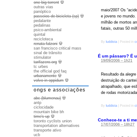
one big torrent
💀
outras vias
maio/2007 Os “aciden
panóptico
passeios de bicicleta (sp)
💀
e jovens no mundo.
pedalante
milhão de mortos an
pedalinas
fatais, outras 50 m
psico-ambiental
quintal
recicloteca
By
luddista
|
Posted in
c
renata falzoni
💀
san francisco critical mass
sinal de trânsito
É um pássaro? É 
stimulator
19/09/2006 – 1h21
tarifazero.org
💀
tc urbes
the official god faq
Resultado da alegre
urbanamente
💀
destruição do cantei
volvo in oppidum
💀
atrapalhado, que es
ongs e associações
de rodas motorizada
abc (blumenau)
💀
antp
By
luddista
|
Posted in
c
ciclocidade
mountain bike bh
time's up
💀
Conhece-te a ti m
toronto cyclists union
17/07/2006 – 18h27
transportation alternatives
transporte ativo
ucb