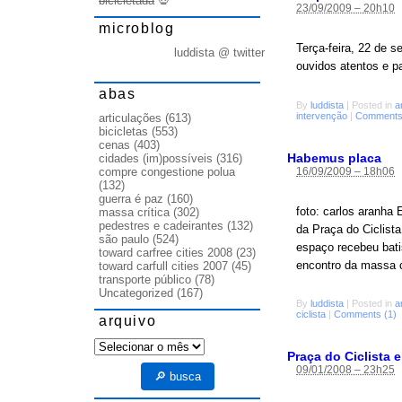
bicicletada
💀
23/09/2009 – 20h10
microblog
Terça-feira, 22 de s
luddista @ twitter
ouvidos atentos e pa
abas
By
luddista
|
Posted in
a
intervenção
|
Comments
articulações
(613)
bicicletas
(553)
cenas
(403)
Habemus placa
cidades (im)possíveis
(316)
16/09/2009 – 18h06
compre congestione polua
(132)
guerra é paz
(160)
foto: carlos aranha 
massa crítica
(302)
pedestres e cadeirantes
(132)
da Praça do Ciclista
são paulo
(524)
espaço recebeu bati
toward carfree cities 2008
(23)
encontro da massa c
toward carfull cities 2007
(45)
transporte público
(78)
Uncategorized
(167)
By
luddista
|
Posted in
a
ciclista
|
Comments (1)
arquivo
arquivo
Praça do Ciclista 
09/01/2008 – 23h25
🔎 busca