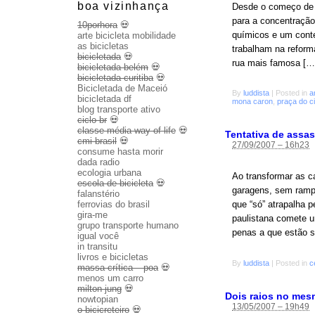
boa vizinhança
Desde o começo de j
para a concentração
10porhora
💀
químicos e um contei
arte bicicleta mobilidade
as bicicletas
trabalham na reform
bicicletada
💀
rua mais famosa […
bicicletada belém
💀
bicicletada curitiba
💀
Bicicletada de Maceió
By
luddista
|
Posted in
a
bicicletada df
mona caron
,
praça do ci
blog transporte ativo
ciclo br
💀
classe média way of life
💀
Tentativa de assa
cmi brasil
💀
27/09/2007 – 16h23
consume hasta morir
dada radio
ecologia urbana
Ao transformar as c
escola de bicicleta
💀
garagens, sem ramp
falanstério
ferrovias do brasil
que “só” atrapalha
gira-me
paulistana comete u
grupo transporte humano
penas a que estão s
igual você
in transitu
livros e bicicletas
By
luddista
|
Posted in
c
massa crítica – poa
💀
menos um carro
milton jung
💀
Dois raios no mes
nowtopian
13/05/2007 – 19h49
o bicicreteiro
💀