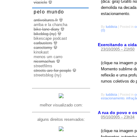
(dica: gira) Grafiti
viaciclo
💀
demolida na decada 
pelo mundo
estacionamento.
antivoitures.fr
💀
arriba e la chancha
By
luddista
|
Posted in
c
bike lane diary
💀
(0)
bikeblog (ny)
💀
bikescape podcast
carbusters
💀
Exercitando a cid
carectomy
💀
23/10/2005 – 21h50
kinokast
menos um carro
nicomachus
💀
(clique na imagem p
streetfilms
Momento sublime da
streets are for people
💀
streetsblog (ny)
reflexão e uma prof
rumos coletivos do 
By
luddista
|
Posted in
c
estacionamento
,
infraçã
melhor visualizado com:
A rua do povo e o
05/10/2005 – 23h34
alguns direitos reservados:
(clique na imagem p
fedorentos automóve