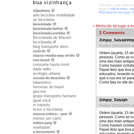
boa vizinhança
This entry was written 
tagged
critical mass
,
ma
10porhora
💀
RSS feed for this post
.
P
arte bicicleta mobilidade
as bicicletas
bicicletada
💀
«
Minhocão dá lugar a rio
bicicletada belém
💀
2
Comments
bicicletada curitiba
💀
Bicicletada de Maceió
Zohguy_Saiyajinhttp
bicicletada df
Posted 16/03/2006 a
blog transporte ativo
ciclo br
💀
Ontem (quarta, 15 de
classe média way of life
💀
pessoas. Como as rua
cmi brasil
💀
uma das mais antiga
consume hasta morir
Como haviam ciclistas
dada radio
Fiquei feliz que boa
ecologia urbana
educados, levando e
escola de bicicleta
💀
que a rua era só para
Como fala no site do 
falanstério
ferrovias do brasil
gira-me
grupo transporte humano
Zohguy_Saiyajin
igual você
in transitu
Posted 16/03/2006 a
livros e bicicletas
Ontem (quarta, 15 de
massa crítica – poa
💀
pessoas. Como as rua
menos um carro
uma das mais antiga
milton jung
💀
Como haviam ciclistas
nowtopian
Fiquei feliz que boa
o bicicreteiro
💀
educados, levando e