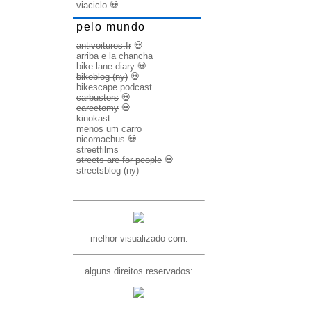
viaciclo
💀
pelo mundo
antivoitures.fr
💀
arriba e la chancha
bike lane diary
💀
bikeblog (ny)
💀
bikescape podcast
carbusters
💀
carectomy
💀
kinokast
menos um carro
nicomachus
💀
streetfilms
streets are for people
💀
streetsblog (ny)
melhor visualizado com:
alguns direitos reservados: