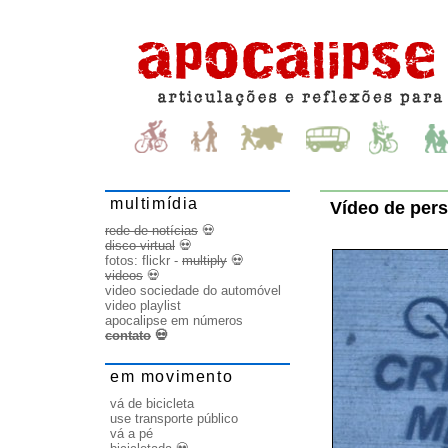
multimídia
Vídeo de pers
rede de notícias
💀
disco virtual
💀
fotos:
flickr
-
multiply
💀
videos
💀
video sociedade do automóvel
video playlist
apocalipse em números
contato
💀
em movimento
vá de bicicleta
use transporte público
vá a pé