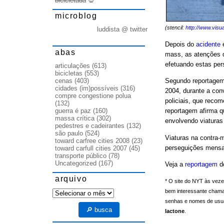
bicicletada
💀
microblog
(stencil:
http://www.visu
luddista @ twitter
Depois do
acidente
e
abas
mass, as atenções d
efetuando estas per
articulações
(613)
bicicletas
(553)
cenas
(403)
Segundo reportagem
cidades (im)possíveis
(316)
2004, durante a con
compre congestione polua
policiais, que rec
(132)
guerra é paz
(160)
reportagem afirma 
massa crítica
(302)
envolvendo viaturas 
pedestres e cadeirantes
(132)
são paulo
(524)
Viaturas na contra-
toward carfree cities 2008
(23)
perseguições mensai
toward carfull cities 2007
(45)
transporte público
(78)
Uncategorized
(167)
Veja a
reportagem
d
arquivo
* O site do NYT às veze
arquivo
bem interessante cha
senhas e nomes de usuár
🔎 busca
lactone
.