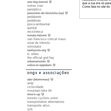
one big torrent
💀
que a rua era só para
outras vias
Como fala no site do 
panóptico
passeios de bicicleta (sp)
💀
pedalante
pedalinas
psico-ambiental
quintal
recicloteca
renata falzoni
💀
san francisco critical mass
sinal de trânsito
stimulator
tarifazero.org
💀
tc urbes
the official god faq
urbanamente
💀
volvo in oppidum
💀
ongs e associações
abc (blumenau)
💀
antp
ciclocidade
mountain bike bh
time's up
💀
toronto cyclists union
transportation alternatives
transporte ativo
ucb