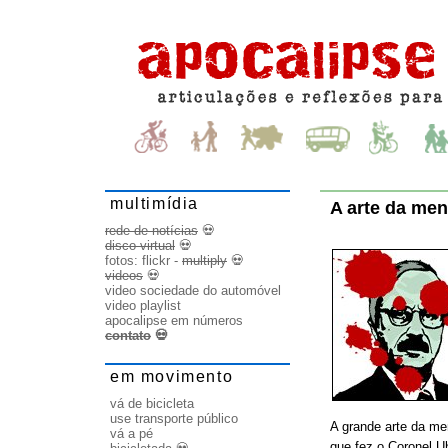
multimídia
A arte da men
rede de notícias
💀
disco virtual
💀
fotos:
flickr
-
multiply
💀
videos
💀
video sociedade do automóvel
video playlist
apocalipse em números
contato
💀
em movimento
vá de bicicleta
use transporte público
A grande arte da me
vá a pé
que fez o Coronel U