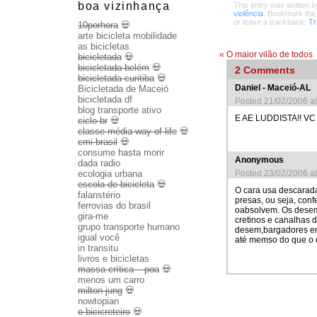
boa vizinhança
This entry was written 
violência
. Bookmark th
or leave a trackback:
Tr
10porhora
💀
arte bicicleta mobilidade
as bicicletas
«
O maior vilão de todos
bicicletada
💀
bicicletada belém
💀
2
Comments
bicicletada curitiba
💀
Daniel - Maceió-AL
Bicicletada de Maceió
bicicletada df
Posted 21/02/2006 a
blog transporte ativo
E AE LUDDISTA!! 
ciclo br
💀
classe média way of life
💀
cmi brasil
💀
consume hasta morir
Anonymous
dada radio
Posted 23/02/2006 a
ecologia urbana
escola de bicicleta
💀
O cara usa descarada
falanstério
presas, ou seja, con
ferrovias do brasil
oabsolvem. Os desem
gira-me
cretinos e canalhas 
grupo transporte humano
desem,bargadores em 
igual você
até memso do que o c
in transitu
livros e bicicletas
massa crítica – poa
💀
menos um carro
milton jung
💀
nowtopian
o bicicreteiro
💀