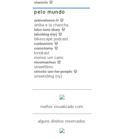
viaciclo
💀
pelo mundo
antivoitures.fr
💀
arriba e la chancha
bike lane diary
💀
bikeblog (ny)
💀
bikescape podcast
carbusters
💀
carectomy
💀
kinokast
menos um carro
nicomachus
💀
streetfilms
streets are for people
💀
streetsblog (ny)
melhor visualizado com:
alguns direitos reservados: