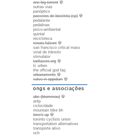
one big torrent
💀
outras vias
panóptico
passeios de bicicleta (sp)
💀
pedalante
pedalinas
psico-ambiental
quintal
recicloteca
renata falzoni
💀
san francisco critical mass
sinal de trânsito
stimulator
tarifazero.org
💀
tc urbes
the official god faq
urbanamente
💀
volvo in oppidum
💀
ongs e associações
abc (blumenau)
💀
antp
ciclocidade
mountain bike bh
time's up
💀
toronto cyclists union
transportation alternatives
transporte ativo
ucb