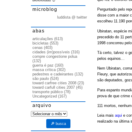
bicicletada
💀
microblog
Perguntado pelo rep
disse com a maior 
luddista @ twitter
escolheu 11.190 por
abas
Ubiratan, espécie mi
precedido do 11 per
articulações
(613)
1998 concorreu pelo
bicicletas
(553)
cenas
(403)
cidades (im)possíveis
(316)
Tá certo, talvez o 
compre congestione polua
pelos equinos…
(132)
guerra é paz
(160)
Nem Ubiratan, coman
massa crítica
(302)
pedestres e cadeirantes
(132)
Fleury, que autoriz
são paulo
(524)
são deputados, goza
toward carfree cities 2008
(23)
toward carfull cities 2007
(45)
Para espanto mundia
transporte público
(78)
prova de que crime c
Uncategorized
(167)
arquivo
111 mortos, nenhum
arquivo
Leia mais
aqui
e con
realizado na última 
🔎 busca