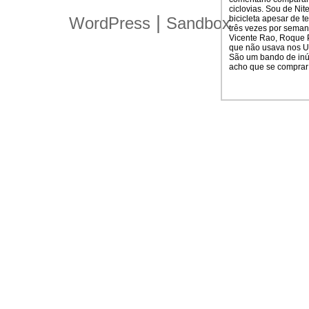
ciclovias. Sou de Nit
|
bicicleta apesar de 
WordPress
Sandbox
três vezes por seman
Vicente Rao, Roque Pe
que não usava nos US
São um bando de inúte
acho que se comprar