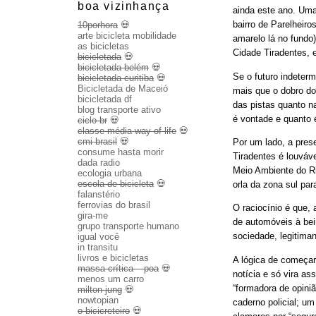
boa vizinhança
ainda este ano. Uma
bairro de Parelheiro
10porhora
💀
arte bicicleta mobilidade
amarelo lá no fundo)
as bicicletas
Cidade Tiradentes, 
bicicletada
💀
bicicletada belém
💀
Se o futuro indeter
bicicletada curitiba
💀
Bicicletada de Maceió
mais que o dobro dos
bicicletada df
das pistas quanto n
blog transporte ativo
é vontade e quanto 
ciclo br
💀
classe média way of life
💀
cmi brasil
💀
Por um lado, a pres
consume hasta morir
Tiradentes é louváve
dada radio
Meio Ambiente do Rio
ecologia urbana
escola de bicicleta
💀
orla da zona sul para
falanstério
ferrovias do brasil
O raciocínio é que, 
gira-me
de automóveis à beir
grupo transporte humano
sociedade, legitima
igual você
in transitu
livros e bicicletas
A lógica de começar 
massa crítica – poa
💀
notícia e só vira a
menos um carro
“formadora de opin
milton jung
💀
nowtopian
caderno policial; u
o bicicreteiro
💀