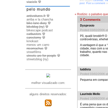
and tagged
ciclovias
,
mi
viaciclo
💀
post
.
Post a comment
or
pelo mundo
«
Rodízio: o paliativo que 
antivoitures.fr
💀
3
Comments
arriba e la chancha
bike lane diary
💀
Dysprosio
bikeblog (ny)
💀
Posted 03/02/2006 a
bikescape podcast
carbusters
💀
Pô, qualé brodér!!! 
carectomy
💀
controvérsias, ehehe
kinokast
menos um carro
A vantagem é que a “
nicomachus
💀
cidade, mas com a va
trabalho, quanto nas 
streetfilms
cidade.
streets are for people
💀
streetsblog (ny)
luddista
Posted 03/02/2006 a
Pequena em compar
melhor visualizado com:
Laurindo Mello
alguns direitos reservados:
Posted 10/09/2008 a
É uma pena que os do
comentário comparand