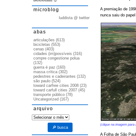
bicicletada
💀
A premiação de 1998
microblog
nunca saiu do papel
luddista @ twitter
abas
articulações
(613)
bicicletas
(553)
cenas
(403)
cidades (im)possíveis
(316)
compre congestione polua
(132)
guerra é paz
(160)
massa crítica
(302)
pedestres e cadeirantes
(132)
são paulo
(524)
toward carfree cities 2008
(23)
toward carfull cities 2007
(45)
transporte público
(78)
Uncategorized
(167)
arquivo
arquivo
(clique na imagem para a
🔎 busca
A Folha de São Paulo