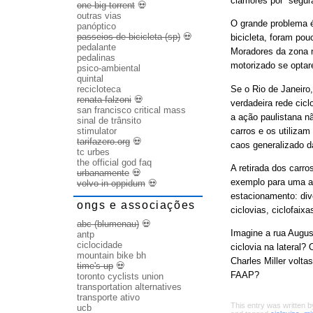
clamores por “segur
one big torrent
💀
outras vias
O grande problema é
panóptico
passeios de bicicleta (sp)
💀
bicicleta, foram pou
pedalante
Moradores da zona n
pedalinas
motorizado se optare
psico-ambiental
quintal
Se o Rio de Janeiro
recicloteca
renata falzoni
💀
verdadeira rede cicl
san francisco critical mass
a ação paulistana n
sinal de trânsito
carros e os utilizam
stimulator
tarifazero.org
💀
caos generalizado da
tc urbes
the official god faq
A retirada dos carro
urbanamente
💀
exemplo para uma at
volvo in oppidum
💀
estacionamento: div
ongs e associações
ciclovias, ciclofaix
abc (blumenau)
💀
Imagine a rua Augu
antp
ciclocidade
ciclovia na lateral
mountain bike bh
Charles Miller volt
time's up
💀
FAAP?
toronto cyclists union
transportation alternatives
transporte ativo
This entry was written 
ucb