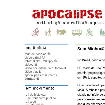
multimídia
Sem Minhocão
rede de notícias
💀
disco virtual
💀
No Brasil, notícia b
fotos:
flickr
-
multiply
💀
videos
💀
O Estado de São P
video sociedade do automóvel
video playlist
premiar projetos qu
apocalipse em números
em 1971, sepultou a
contato
💀
O nome utilizado par
em movimento
Maia. Simbólico por
vá de bicicleta
cidade no início do
use transporte público
pela primeira vez em
vá a pé
das duas aberrações