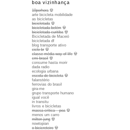
boa vizinhança
10porhora
💀
arte bicicleta mobilidade
as bicicletas
bicicletada
💀
bicicletada belém
💀
bicicletada curitiba
💀
Bicicletada de Maceió
bicicletada df
blog transporte ativo
ciclo br
💀
classe média way of life
💀
cmi brasil
💀
consume hasta morir
dada radio
ecologia urbana
escola de bicicleta
💀
falanstério
ferrovias do brasil
gira-me
grupo transporte humano
igual você
in transitu
livros e bicicletas
massa crítica – poa
💀
menos um carro
milton jung
💀
nowtopian
o bicicreteiro
💀