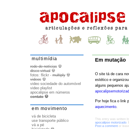
multimídia
Em mutação
rede de notícias
💀
disco virtual
💀
O site tá de cara n
fotos:
flickr
-
multiply
💀
videos
💀
estético e organizo
video sociedade do automóvel
alguns pequenos aj
video playlist
apocalipsemotoriza
apocalipse em números
contato
💀
Por hoje fica o lin
aquecimento
.
em movimento
vá de bicicleta
This entry was written 
use transporte público
apocalipse motorizado
.
vá a pé
Post a comment
or leav