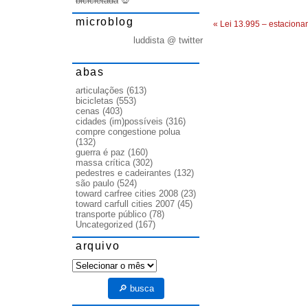
bicicletada
💀
microblog
«
Lei 13.995 – estacionam
luddista @ twitter
abas
articulações
(613)
bicicletas
(553)
cenas
(403)
cidades (im)possíveis
(316)
compre congestione polua
(132)
guerra é paz
(160)
massa crítica
(302)
pedestres e cadeirantes
(132)
são paulo
(524)
toward carfree cities 2008
(23)
toward carfull cities 2007
(45)
transporte público
(78)
Uncategorized
(167)
arquivo
arquivo
🔎 busca