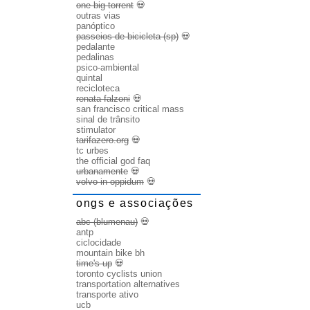
one big torrent
💀
outras vias
panóptico
passeios de bicicleta (sp)
💀
pedalante
pedalinas
psico-ambiental
quintal
recicloteca
renata falzoni
💀
san francisco critical mass
sinal de trânsito
stimulator
tarifazero.org
💀
tc urbes
the official god faq
urbanamente
💀
volvo in oppidum
💀
ongs e associações
abc (blumenau)
💀
antp
ciclocidade
mountain bike bh
time's up
💀
toronto cyclists union
transportation alternatives
transporte ativo
ucb