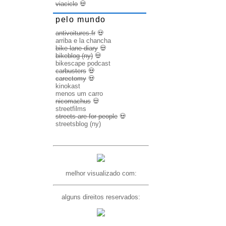
viaciclo
💀
pelo mundo
antivoitures.fr
💀
arriba e la chancha
bike lane diary
💀
bikeblog (ny)
💀
bikescape podcast
carbusters
💀
carectomy
💀
kinokast
menos um carro
nicomachus
💀
streetfilms
streets are for people
💀
streetsblog (ny)
melhor visualizado com:
alguns direitos reservados: