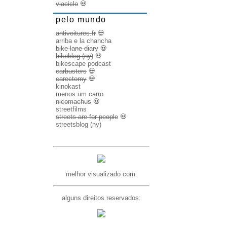
viaciclo
💀
pelo mundo
antivoitures.fr
💀
arriba e la chancha
bike lane diary
💀
bikeblog (ny)
💀
bikescape podcast
carbusters
💀
carectomy
💀
kinokast
menos um carro
nicomachus
💀
streetfilms
streets are for people
💀
streetsblog (ny)
melhor visualizado com:
alguns direitos reservados: