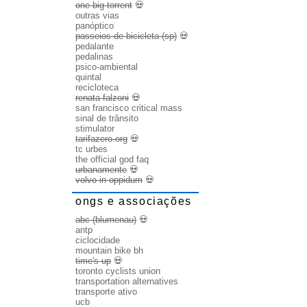
one big torrent
💀
outras vias
panóptico
passeios de bicicleta (sp)
💀
pedalante
pedalinas
psico-ambiental
quintal
recicloteca
renata falzoni
💀
san francisco critical mass
sinal de trânsito
stimulator
tarifazero.org
💀
tc urbes
the official god faq
urbanamente
💀
volvo in oppidum
💀
ongs e associações
abc (blumenau)
💀
antp
ciclocidade
mountain bike bh
time's up
💀
toronto cyclists union
transportation alternatives
transporte ativo
ucb