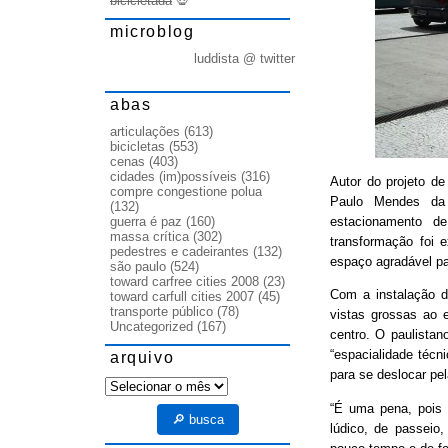
bicicletada
💀
microblog
luddista @ twitter
abas
articulações
(613)
bicicletas
(553)
cenas
(403)
cidades (im)possíveis
(316)
Autor do projeto de
compre congestione polua
Paulo Mendes da
(132)
estacionamento de
guerra é paz
(160)
massa crítica
(302)
transformação foi e
pedestres e cadeirantes
(132)
espaço agradável pa
são paulo
(524)
toward carfree cities 2008
(23)
Com a instalação de
toward carfull cities 2007
(45)
transporte público
(78)
vistas grossas ao e
Uncategorized
(167)
centro. O paulista
“espacialidade técni
arquivo
para se deslocar pel
arquivo
“É uma pena, pois 
🔎 busca
lúdico, de passeio