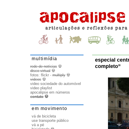
multimídia
especial cent
completo”
rede de notícias
💀
disco virtual
💀
fotos:
flickr
-
multiply
💀
videos
💀
video sociedade do automóvel
video playlist
apocalipse em números
contato
💀
em movimento
vá de bicicleta
use transporte público
vá a pé