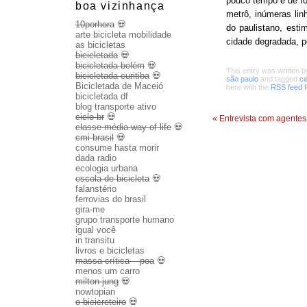
pouco tempo e de for
boa vizinhança
metrô, inúmeras lin
10porhora
💀
do paulistano, esti
arte bicicleta mobilidade
cidade degradada, p
as bicicletas
bicicletada
💀
bicicletada belém
💀
This entry was written 
bicicletada curitiba
💀
são paulo
and tagged
ce
Bicicletada de Maceió
here with the
RSS feed fo
bicicletada df
blog transporte ativo
ciclo br
💀
«
Entrevista com agente
classe média way of life
💀
cmi brasil
💀
consume hasta morir
dada radio
ecologia urbana
escola de bicicleta
💀
falanstério
ferrovias do brasil
gira-me
grupo transporte humano
igual você
in transitu
livros e bicicletas
massa crítica – poa
💀
menos um carro
milton jung
💀
nowtopian
o bicicreteiro
💀