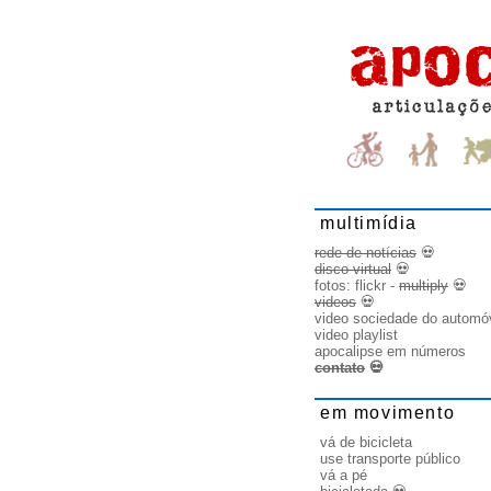
multimídia
rede de notícias
💀
disco virtual
💀
fotos:
flickr
-
multiply
💀
videos
💀
video sociedade do automó
video playlist
apocalipse em números
contato
💀
em movimento
vá de bicicleta
use transporte público
vá a pé