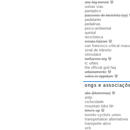
one big torrent
💀
outras vias
panóptico
passeios de bicicleta (sp)
pedalante
pedalinas
psico-ambiental
quintal
recicloteca
renata falzoni
💀
san francisco critical mass
sinal de trânsito
stimulator
tarifazero.org
💀
tc urbes
the official god faq
urbanamente
💀
volvo in oppidum
💀
ongs e associaçõ
abc (blumenau)
💀
antp
ciclocidade
mountain bike bh
time's up
💀
toronto cyclists union
transportation alternatives
transporte ativo
ucb