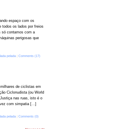
utando espaço com os
 todos os lados por freios
nós só contamos com a
 máquinas perigosas que
lada pelada
|
Comments (17)
 milhares de ciclistas em
ção Ciclonudista (ou World
ustiça nas ruas, isto é o
 vez com simpatia […]
lada pelada
|
Comments (0)