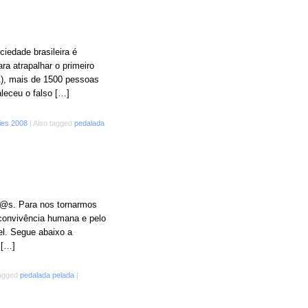
iedade brasileira é
a atrapalhar o primeiro
A), mais de 1500 pessoas
leceu o falso […]
ties 2008
|
Also tagged
pedalada
d@s. Para nos tornarmos
a convivência humana e pelo
l. Segue abaixo a
 […]
tagged
pedalada pelada
|