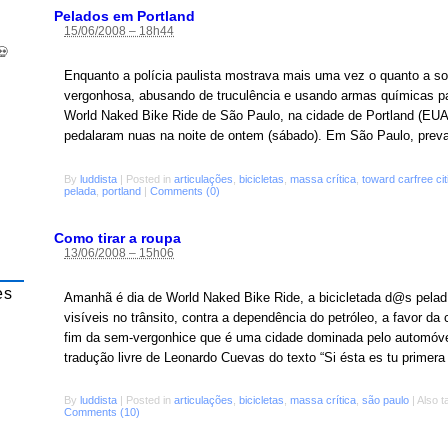
Pelados em Portland
15/06/2008 – 18h44
💀
Enquanto a polícia paulista mostrava mais uma vez o quanto a soc
vergonhosa, abusando de truculência e usando armas químicas par
World Naked Bike Ride de São Paulo, na cidade de Portland (EU
pedalaram nuas na noite de ontem (sábado). Em São Paulo, preva
By
luddista
|
Posted in
articulações
,
bicicletas
,
massa crítica
,
toward carfree ci
pelada
,
portland
|
Comments (0)
Como tirar a roupa
13/06/2008 – 15h06
es
Amanhã é dia de World Naked Bike Ride, a bicicletada d@s pela
visíveis no trânsito, contra a dependência do petróleo, a favor d
fim da sem-vergonhice que é uma cidade dominada pelo automóve
tradução livre de Leonardo Cuevas do texto “Si ésta es tu primera
By
luddista
|
Posted in
articulações
,
bicicletas
,
massa crítica
,
são paulo
|
Also 
Comments (10)