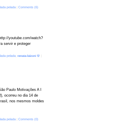
lada pelada
|
Comments (6)
ttp://youtube.com/watch?
 servir e proteger
lada pelada
,
renata falzoni
💀
|
 São Paulo Motivações A I
, ocorreu no dia 14 de
 Brasil, nos mesmos moldes
lada pelada
|
Comments (0)