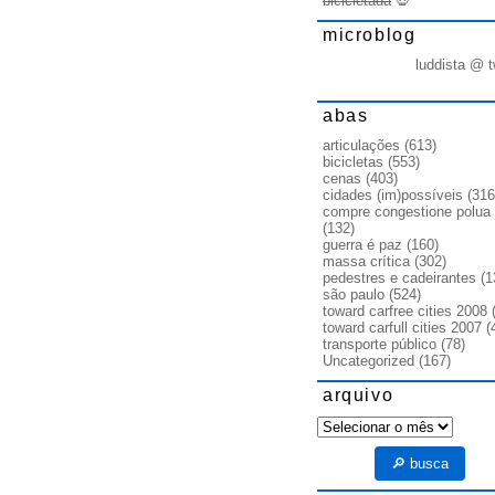
bicicletada
💀
microblog
luddista @ t
abas
articulações
(613)
bicicletas
(553)
cenas
(403)
cidades (im)possíveis
(316
compre congestione polua
(132)
guerra é paz
(160)
massa crítica
(302)
pedestres e cadeirantes
(1
são paulo
(524)
toward carfree cities 2008
(
toward carfull cities 2007
(
transporte público
(78)
Uncategorized
(167)
arquivo
arquivo
🔎 busca