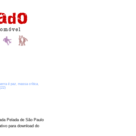
uerra é paz
,
massa crítica
,
(22)
lada Pelada de São Paulo
ativo para download do