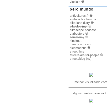
viaciclo
💀
pelo mundo
antivoitures.fr
💀
arriba e la chancha
bike lane diary
💀
bikeblog (ny)
💀
bikescape podcast
carbusters
💀
carectomy
💀
kinokast
menos um carro
nicomachus
💀
streetfilms
streets are for people
💀
streetsblog (ny)
melhor visualizado com
alguns direitos reservad