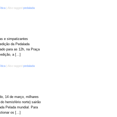
ítica
|
Also tagged
pedalada
as e simpatizantes
 edição da Pedalada
cado para as 12h, na Praça
 edição, a […]
ítica
|
Also tagged
pedalada
o, 14 de março, milhares
o hemisfério norte) sairão
ada Pelada mundial. Para
stionar os […]