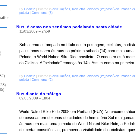
By
luddista
|
Posted in
articulações
,
bicicletas
,
cidades (im)possíveis
,
massa cr
pelada
|
Comments (5)
witter
Nus, é como nos sentimos pedalando nesta cidade
11/03/2009 – 2h59
Sob o lema estampado no título desta postagem, ciclistas, nudist
paulistanos saem às ruas no próximo sábado (14) para mais uma
)
Pelada, o World Naked Bike Ride brasileiro. O encontro está mar
do Ciclista. A “peladada” começa às 14h. Assim como na primeira
32)
By
luddista
|
Posted in
articulações
,
bicicletas
,
cidades (im)possíveis
,
massa cr
pelada
|
Comments (2)
23)
45)
Nus diante do tráfego
09/03/2009 – 1h04
World Naked Bike Ride 2008 em Portland (EUA) No próximo sábad
de pessoas em dezenas de cidades do hemisfério Sul (e algumas d
às ruas em mais uma jornada do World Naked Bike Ride, a Pedal
despertar consciências, promover a visibilidade dos ciclistas, que