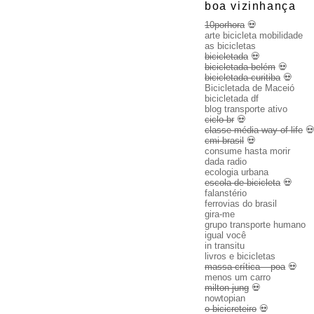
boa vizinhança
10porhora
💀
arte bicicleta mobilidade
as bicicletas
bicicletada
💀
bicicletada belém
💀
bicicletada curitiba
💀
Bicicletada de Maceió
bicicletada df
blog transporte ativo
ciclo br
💀
classe média way of life

cmi brasil
💀
consume hasta morir
dada radio
ecologia urbana
escola de bicicleta
💀
falanstério
ferrovias do brasil
gira-me
grupo transporte humano
igual você
in transitu
livros e bicicletas
massa crítica – poa
💀
menos um carro
milton jung
💀
nowtopian
o bicicreteiro
💀