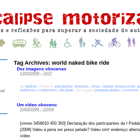
Tag Archives:
world naked bike ride
Dez imagens obscenas
13/03/2009 – 1h27
By
luddista
|
Posted in
articulações
,
bicicletas
,
cenas
,
cidades (im)possíveis
,
g
pedestres e cadeirantes
,
são paulo
|
Also tagged
pedalada pelada
|
Comments 
vel
Um vídeo obsceno
11/03/2009 – 22h54
[vimeo 3458010 450 350] Declaração dos participantes da I Peda
(2008) Valeu a pena ser preso pelado? Valeu sim! endereço altern
vídeo