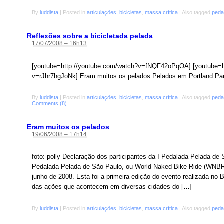
By
luddista
|
Posted in
articulações
,
bicicletas
,
massa crítica
|
Also tagged
peda
Reflexões sobre a bicicletada pelada
17/07/2008 – 16h13
[youtube=http://youtube.com/watch?v=fNQF42oPqOA] [youtube=h
v=rJhr7hgJoNk] Eram muitos os pelados Pelados em Portland Para

By
luddista
|
Posted in
articulações
,
bicicletas
,
massa crítica
|
Also tagged
peda
Comments (8)
Eram muitos os pelados
19/06/2008 – 17h14
foto: polly Declaração dos participantes da I Pedalada Pelada de
Pedalada Pelada de São Paulo, ou World Naked Bike Ride (WNBR)
junho de 2008. Esta foi a primeira edição do evento realizada no
das ações que acontecem em diversas cidades do […]
By
luddista
|
Posted in
articulações
,
bicicletas
,
massa crítica
|
Also tagged
peda