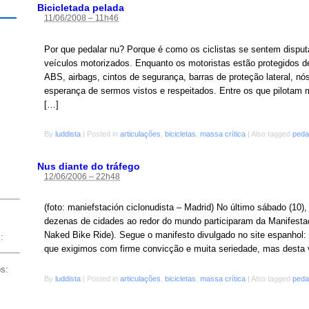
Bicicletada pelada
11/06/2008 – 11h46
Por que pedalar nu? Porque é como os ciclistas se sentem disp
veículos motorizados. Enquanto os motoristas estão protegidos de
ABS, airbags, cintos de segurança, barras de proteção lateral, 
esperança de sermos vistos e respeitados. Entre os que pilotam
[…]
By
luddista
|
Posted in
articulações
,
bicicletas
,
massa crítica
|
Also tagged
peda
Nus diante do tráfego
12/06/2006 – 22h48
(foto: maniefstación ciclonudista – Madrid) No último sábado (10),
dezenas de cidades ao redor do mundo participaram da Manifesta
Naked Bike Ride). Segue o manifesto divulgado no site espanhol: J
:
que exigimos com firme convicção e muita seriedade, mas desta
os:
By
luddista
|
Posted in
articulações
,
bicicletas
,
massa crítica
|
Also tagged
peda