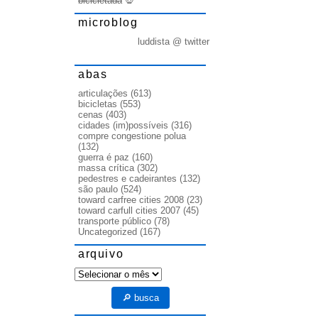
bicicletada
💀
microblog
luddista @ twitter
abas
articulações
(613)
bicicletas
(553)
cenas
(403)
cidades (im)possíveis
(316)
compre congestione polua
(132)
guerra é paz
(160)
massa crítica
(302)
pedestres e cadeirantes
(132)
são paulo
(524)
toward carfree cities 2008
(23)
toward carfull cities 2007
(45)
transporte público
(78)
Uncategorized
(167)
arquivo
arquivo
🔎 busca