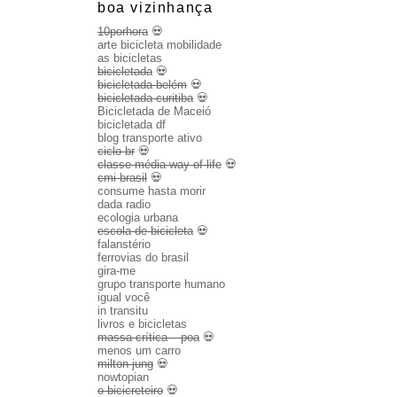
boa vizinhança
10porhora
💀
arte bicicleta mobilidade
as bicicletas
bicicletada
💀
bicicletada belém
💀
bicicletada curitiba
💀
Bicicletada de Maceió
bicicletada df
blog transporte ativo
ciclo br
💀
classe média way of life
💀
cmi brasil
💀
consume hasta morir
dada radio
ecologia urbana
escola de bicicleta
💀
falanstério
ferrovias do brasil
gira-me
grupo transporte humano
igual você
in transitu
livros e bicicletas
massa crítica – poa
💀
menos um carro
milton jung
💀
nowtopian
o bicicreteiro
💀