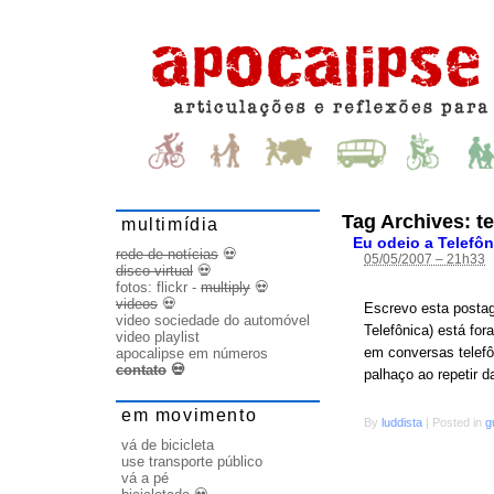
Tag Archives:
t
multimídia
Eu odeio a Telefôn
rede de notícias
💀
05/05/2007 – 21h33
disco virtual
💀
fotos:
flickr
-
multiply
💀
videos
💀
Escrevo esta postag
video sociedade do automóvel
Telefônica) está for
video playlist
em conversas telef
apocalipse em números
contato
💀
palhaço ao repetir d
em movimento
By
luddista
|
Posted in
g
vá de bicicleta
use transporte público
vá a pé