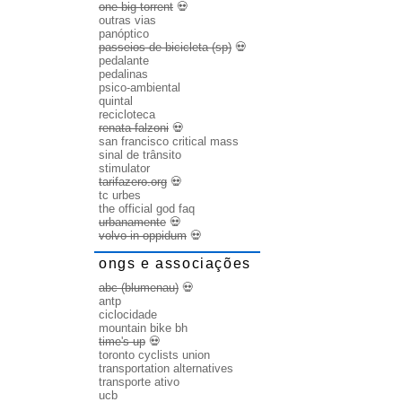
one big torrent
💀
outras vias
panóptico
passeios de bicicleta (sp)
💀
pedalante
pedalinas
psico-ambiental
quintal
recicloteca
renata falzoni
💀
san francisco critical mass
sinal de trânsito
stimulator
tarifazero.org
💀
tc urbes
the official god faq
urbanamente
💀
volvo in oppidum
💀
ongs e associações
abc (blumenau)
💀
antp
ciclocidade
mountain bike bh
time's up
💀
toronto cyclists union
transportation alternatives
transporte ativo
ucb