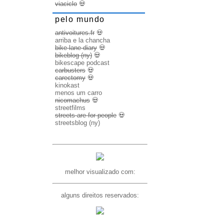
viaciclo
💀
pelo mundo
antivoitures.fr
💀
arriba e la chancha
bike lane diary
💀
bikeblog (ny)
💀
bikescape podcast
carbusters
💀
carectomy
💀
kinokast
menos um carro
nicomachus
💀
streetfilms
streets are for people
💀
streetsblog (ny)
melhor visualizado com:
alguns direitos reservados: