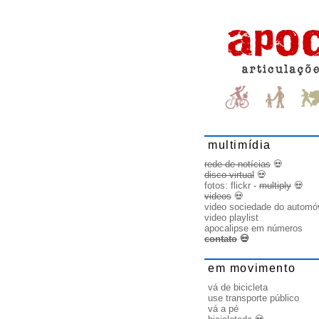
multimídia
rede de notícias
💀
disco virtual
💀
fotos:
flickr
-
multiply
💀
videos
💀
video sociedade do automó
video playlist
apocalipse em números
contato
💀
em movimento
vá de bicicleta
use transporte público
vá a pé