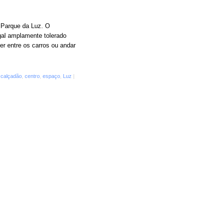
o Parque da Luz. O
gal amplamente tolerado
er entre os carros ou andar
d
calçadão
,
centro
,
espaço
,
Luz
|