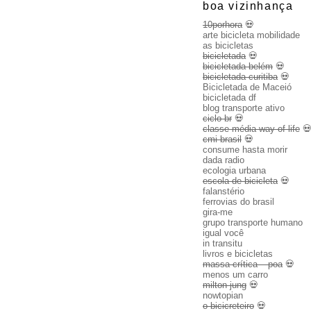
boa vizinhança
10porhora
💀
arte bicicleta mobilidade
as bicicletas
bicicletada
💀
bicicletada belém
💀
bicicletada curitiba
💀
Bicicletada de Maceió
bicicletada df
blog transporte ativo
ciclo br
💀
classe média way of life

cmi brasil
💀
consume hasta morir
dada radio
ecologia urbana
escola de bicicleta
💀
falanstério
ferrovias do brasil
gira-me
grupo transporte humano
igual você
in transitu
livros e bicicletas
massa crítica – poa
💀
menos um carro
milton jung
💀
nowtopian
o bicicreteiro
💀