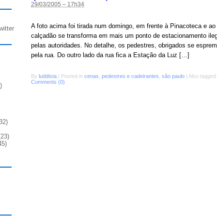
29/03/2005 – 17h34
A foto acima foi tirada num domingo, em frente à Pinacoteca e a
witter
calçadão se transforma em mais um ponto de estacionamento ile
pelas autoridades. No detalhe, os pedestres, obrigados se esprem
pela rua. Do outro lado da rua fica a Estação da Luz […]
By
luddista
|
Posted in
cenas
,
pedestres e cadeirantes
,
são paulo
|
Also tagge
Comments (0)
)
32)
23)
45)