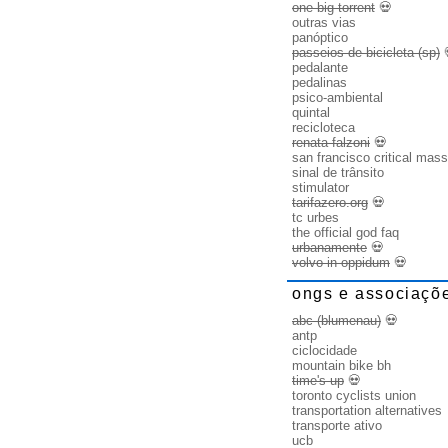
one big torrent
💀
outras vias
panóptico
passeios de bicicleta (sp)
pedalante
pedalinas
psico-ambiental
quintal
recicloteca
renata falzoni
💀
san francisco critical mass
sinal de trânsito
stimulator
tarifazero.org
💀
tc urbes
the official god faq
urbanamente
💀
volvo in oppidum
💀
ongs e associaçõ
abc (blumenau)
💀
antp
ciclocidade
mountain bike bh
time's up
💀
toronto cyclists union
transportation alternatives
transporte ativo
ucb