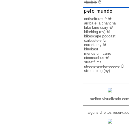
viaciclo
💀
pelo mundo
antivoitures.fr
💀
arriba e la chancha
bike lane diary
💀
bikeblog (ny)
💀
bikescape podcast
carbusters
💀
carectomy
💀
kinokast
menos um carro
nicomachus
💀
streetfilms
streets are for people
💀
streetsblog (ny)
melhor visualizado com
alguns direitos reservad