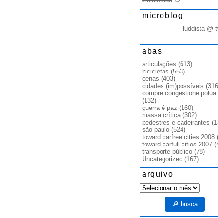
bicicletada
💀
microblog
luddista @ t
abas
articulações
(613)
bicicletas
(553)
cenas
(403)
cidades (im)possíveis
(316
compre congestione polua
(132)
guerra é paz
(160)
massa crítica
(302)
pedestres e cadeirantes
(1
são paulo
(524)
toward carfree cities 2008
(
toward carfull cities 2007
(
transporte público
(78)
Uncategorized
(167)
arquivo
arquivo
🔎 busca