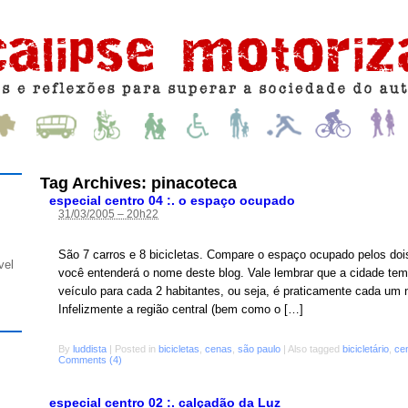
Tag Archives:
pinacoteca
especial centro 04 :. o espaço ocupado
31/03/2005 – 20h22
São 7 carros e 8 bicicletas. Compare o espaço ocupado pelos doi
vel
você entenderá o nome deste blog. Vale lembrar que a cidade tem
veículo para cada 2 habitantes, ou seja, é praticamente cada um n
Infelizmente a região central (bem como o […]
By
luddista
|
Posted in
bicicletas
,
cenas
,
são paulo
|
Also tagged
bicicletário
,
ce
Comments (4)
especial centro 02 :. calçadão da Luz