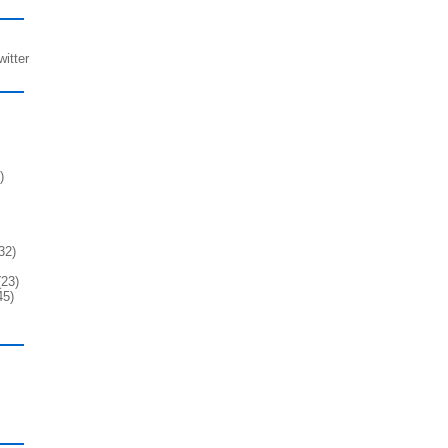
witter
)
32)
23)
45)