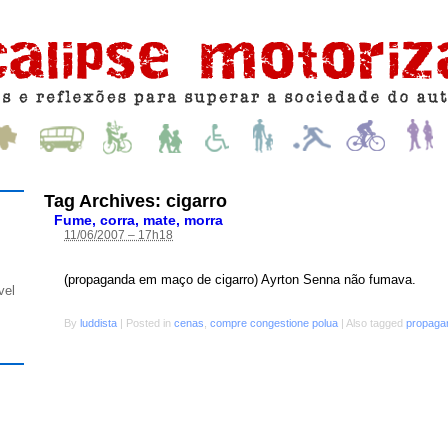
Tag Archives:
cigarro
Fume, corra, mate, morra
11/06/2007 – 17h18
(propaganda em maço de cigarro) Ayrton Senna não fumava.
vel
By
luddista
|
Posted in
cenas
,
compre congestione polua
|
Also tagged
propaga