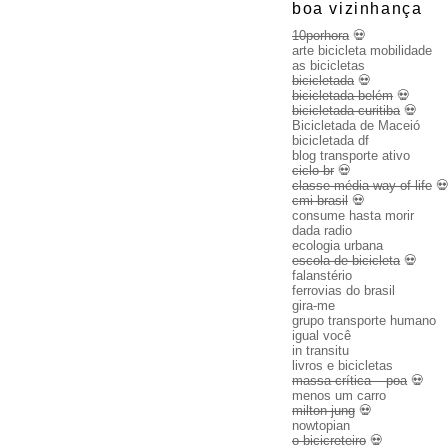
boa vizinhança
10porhora
💀
arte bicicleta mobilidade
as bicicletas
bicicletada
💀
bicicletada belém
💀
bicicletada curitiba
💀
Bicicletada de Maceió
bicicletada df
blog transporte ativo
ciclo br
💀
classe média way of life

cmi brasil
💀
consume hasta morir
dada radio
ecologia urbana
escola de bicicleta
💀
falanstério
ferrovias do brasil
gira-me
grupo transporte humano
igual você
in transitu
livros e bicicletas
massa crítica – poa
💀
menos um carro
milton jung
💀
nowtopian
o bicicreteiro
💀