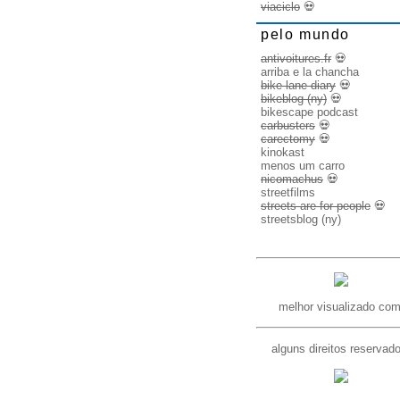
viaciclo
💀
pelo mundo
antivoitures.fr
💀
arriba e la chancha
bike lane diary
💀
bikeblog (ny)
💀
bikescape podcast
carbusters
💀
carectomy
💀
kinokast
menos um carro
nicomachus
💀
streetfilms
streets are for people
💀
streetsblog (ny)
melhor visualizado com
alguns direitos reservad