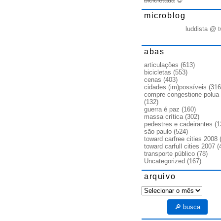
bicicletada
💀
microblog
luddista @ t
abas
articulações
(613)
bicicletas
(553)
cenas
(403)
cidades (im)possíveis
(316
compre congestione polua
(132)
guerra é paz
(160)
massa crítica
(302)
pedestres e cadeirantes
(1
são paulo
(524)
toward carfree cities 2008
(
toward carfull cities 2007
(
transporte público
(78)
Uncategorized
(167)
arquivo
arquivo
🔎 busca