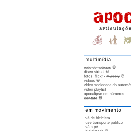
multimídia
rede de notícias
💀
disco virtual
💀
fotos:
flickr
-
multiply
💀
videos
💀
video sociedade do automó
video playlist
apocalipse em números
contato
💀
em movimento
vá de bicicleta
use transporte público
vá a pé