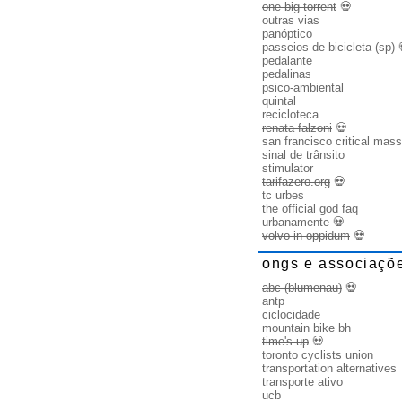
one big torrent
💀
outras vias
panóptico
passeios de bicicleta (sp)
pedalante
pedalinas
psico-ambiental
quintal
recicloteca
renata falzoni
💀
san francisco critical mass
sinal de trânsito
stimulator
tarifazero.org
💀
tc urbes
the official god faq
urbanamente
💀
volvo in oppidum
💀
ongs e associaçõ
abc (blumenau)
💀
antp
ciclocidade
mountain bike bh
time's up
💀
toronto cyclists union
transportation alternatives
transporte ativo
ucb