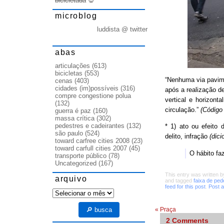
bicicletada
💀
microblog
luddista @ twitter
abas
articulações
(613)
bicicletas
(553)
“Nenhuma via pavime
cenas
(403)
cidades (im)possíveis
(316)
após a realização d
compre congestione polua
vertical e horizon
(132)
circulação.”
(Código 
guerra é paz
(160)
massa crítica
(302)
pedestres e cadeirantes
(132)
* 1) ato ou efeito 
são paulo
(524)
delito, infração
(dic
toward carfree cities 2008
(23)
toward carfull cities 2007
(45)
O hábito f
transporte público
(78)
Uncategorized
(167)
This entry was written 
arquivo
and tagged
faixa de ped
feed for this post
.
Post 
arquivo
«
Praça
🔎 busca
2
Comments