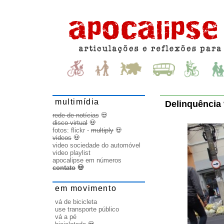
multimídia
Delinquência 
rede de notícias
💀
disco virtual
💀
fotos:
flickr
-
multiply
💀
videos
💀
video sociedade do automóvel
video playlist
apocalipse em números
contato
💀
em movimento
vá de bicicleta
use transporte público
vá a pé