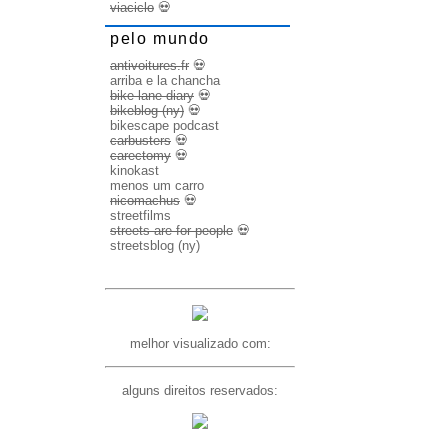
viaciclo
💀
pelo mundo
antivoitures.fr
💀
arriba e la chancha
bike lane diary
💀
bikeblog (ny)
💀
bikescape podcast
carbusters
💀
carectomy
💀
kinokast
menos um carro
nicomachus
💀
streetfilms
streets are for people
💀
streetsblog (ny)
melhor visualizado com:
alguns direitos reservados: