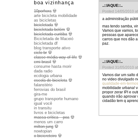
boa vizinhança
..::IAQUE::..
10porhora
💀
Posted 14/05/2010 a
arte bicicleta mobilidade
a administração públi
as bicicletas
bicicletada
💀
mas tendo samba, vira
bicicletada belém
💀
Vamos que vamos, to
bicicletada curitiba
💀
pessoas que aparecem
Bicicletada de Maceió
carros que nos dão a
bicicletada df
paz.
blog transporte ativo
ciclo br
💀
classe média way of life
💀
..::IAQUE::..
cmi brasil
💀
consume hasta morir
Posted 31/05/2010 a
dada radio
Vamos dar um salto 
ecologia urbana
no video divulgado n
escola de bicicleta
💀
qualidade-em-termos
falanstério
mobilidade urbana! 
ferrovias do brasil
propor zerar IPI e ou
gira-me
quando irão aprovar
grupo transporte humano
cidadão tem q aprend
igual você
in transitu
livros e bicicletas
massa crítica – poa
💀
menos um carro
milton jung
💀
nowtopian
o bicicreteiro
💀