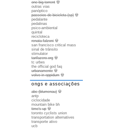
one big torrent
💀
outras vias
panóptico
passeios de bicicleta (sp)
💀
pedalante
pedalinas
psico-ambiental
quintal
recicloteca
renata falzoni
💀
san francisco critical mass
sinal de trânsito
stimulator
tarifazero.org
💀
tc urbes
the official god faq
urbanamente
💀
volvo in oppidum
💀
ongs e associações
abc (blumenau)
💀
antp
ciclocidade
mountain bike bh
time's up
💀
toronto cyclists union
transportation alternatives
transporte ativo
ucb