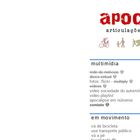
multimídia
rede de notícias
💀
disco virtual
💀
fotos:
flickr
-
multiply
💀
videos
💀
video sociedade do automó
video playlist
apocalipse em números
contato
💀
em movimento
vá de bicicleta
use transporte público
vá a pé