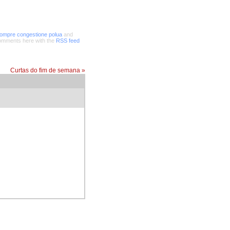
ompre congestione polua
and
comments here with the
RSS feed
Curtas do fim de semana
»