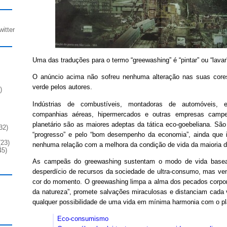
witter
Uma das traduções para o termo “greewashing” é “pintar” ou “lavar
O anúncio acima não sofreu nenhuma alteração nas suas cores 
verde pelos autores.
)
Indústrias de combustíveis, montadoras de automóveis, em
companhias aéreas, hipermercados e outras empresas campe
planetário são as maiores adeptas da tática eco-goebeliana. São
32)
“progresso” e pelo “bom desempenho da economia”, ainda que 
23)
nenhuma relação com a melhora da condição de vida da maioria 
45)
As campeãs do greewashing sustentam o modo de vida basea
desperdício de recursos da sociedade de ultra-consumo, mas v
cor do momento. O greewashing limpa a alma dos pecados corpor
da natureza”, promete salvações miraculosas e distanciam cada
qualquer possibilidade de uma vida em mínima harmonia com o pl
Eco-consumismo