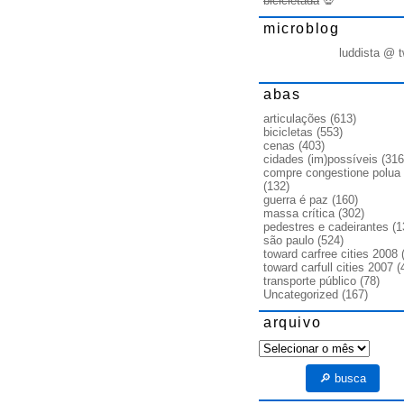
bicicletada
💀
microblog
luddista @ t
abas
articulações
(613)
bicicletas
(553)
cenas
(403)
cidades (im)possíveis
(316
compre congestione polua
(132)
guerra é paz
(160)
massa crítica
(302)
pedestres e cadeirantes
(1
são paulo
(524)
toward carfree cities 2008
(
toward carfull cities 2007
(
transporte público
(78)
Uncategorized
(167)
arquivo
arquivo
🔎 busca