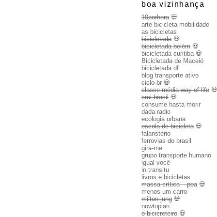
boa vizinhança
10porhora
💀
arte bicicleta mobilidade
as bicicletas
bicicletada
💀
bicicletada belém
💀
bicicletada curitiba
💀
Bicicletada de Maceió
bicicletada df
blog transporte ativo
ciclo br
💀
classe média way of life

cmi brasil
💀
consume hasta morir
dada radio
ecologia urbana
escola de bicicleta
💀
falanstério
ferrovias do brasil
gira-me
grupo transporte humano
igual você
in transitu
livros e bicicletas
massa crítica – poa
💀
menos um carro
milton jung
💀
nowtopian
o bicicreteiro
💀