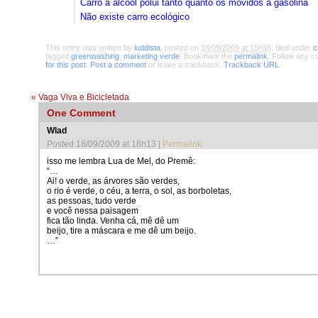
Carro a álcool polui tanto quanto os movidos a gasolina
Não existe carro ecológico
This entry was written by
luddista
, posted on
18/09/2009 at 15h36
, filed under
c
tagged
greenwashing
,
marketing verde
. Bookmark the
permalink
. Follow any 
for this post
.
Post a comment
or leave a trackback:
Trackback URL
.
«
Vaga Viva e Bicicletada
One
Comment
Wlad

Posted 18/09/2009 at 18h13
|
Permalink
isso me lembra Lua de Mel, do Premê:
“…
Ai! o verde, as árvores são verdes,
o rio é verde, o céu, a terra, o sol, as borboletas,
as pessoas, tudo verde
e você nessa paisagem
fica tão linda. Venha cá, mê dê um
beijo, tire a máscara e me dê um beijo.
…”