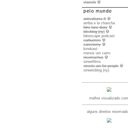
viaciclo
💀
pelo mundo
antivoitures.fr
💀
arriba e la chancha
bike lane diary
💀
bikeblog (ny)
💀
bikescape podcast
carbusters
💀
carectomy
💀
kinokast
menos um carro
nicomachus
💀
streetfilms
streets are for people
💀
streetsblog (ny)
melhor visualizado com
alguns direitos reservad