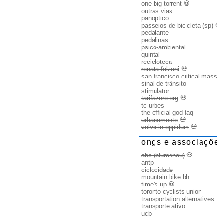
one big torrent
💀
outras vias
panóptico
passeios de bicicleta (sp)
pedalante
pedalinas
psico-ambiental
quintal
recicloteca
renata falzoni
💀
san francisco critical mass
sinal de trânsito
stimulator
tarifazero.org
💀
tc urbes
the official god faq
urbanamente
💀
volvo in oppidum
💀
ongs e associaçõ
abc (blumenau)
💀
antp
ciclocidade
mountain bike bh
time's up
💀
toronto cyclists union
transportation alternatives
transporte ativo
ucb