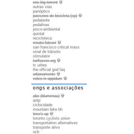
one big torrent
💀
outras vias
panóptico
passeios de bicicleta (sp)
💀
pedalante
pedalinas
psico-ambiental
quintal
recicloteca
renata falzoni
💀
san francisco critical mass
sinal de trânsito
stimulator
tarifazero.org
💀
tc urbes
the official god faq
urbanamente
💀
volvo in oppidum
💀
ongs e associações
abc (blumenau)
💀
antp
ciclocidade
mountain bike bh
time's up
💀
toronto cyclists union
transportation alternatives
transporte ativo
ucb