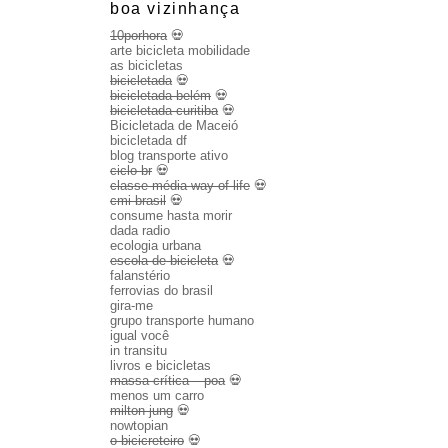
boa vizinhança
10porhora
💀
arte bicicleta mobilidade
as bicicletas
bicicletada
💀
bicicletada belém
💀
bicicletada curitiba
💀
Bicicletada de Maceió
bicicletada df
blog transporte ativo
ciclo br
💀
classe média way of life
💀
cmi brasil
💀
consume hasta morir
dada radio
ecologia urbana
escola de bicicleta
💀
falanstério
ferrovias do brasil
gira-me
grupo transporte humano
igual você
in transitu
livros e bicicletas
massa crítica – poa
💀
menos um carro
milton jung
💀
nowtopian
o bicicreteiro
💀