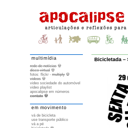
multimídia
Bicicletada –
rede de notícias
💀
disco virtual
💀
fotos:
flickr
-
multiply
💀
videos
💀
video sociedade do automóvel
video playlist
apocalipse em números
contato
💀
em movimento
vá de bicicleta
use transporte público
vá a pé