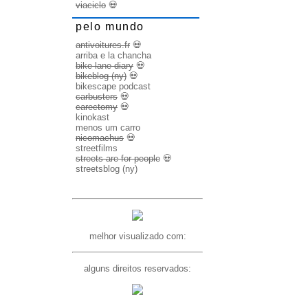
viaciclo
💀
pelo mundo
antivoitures.fr
💀
arriba e la chancha
bike lane diary
💀
bikeblog (ny)
💀
bikescape podcast
carbusters
💀
carectomy
💀
kinokast
menos um carro
nicomachus
💀
streetfilms
streets are for people
💀
streetsblog (ny)
melhor visualizado com:
alguns direitos reservados: