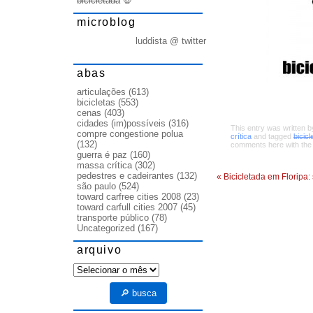
bicicletada
💀
microblog
luddista @ twitter
abas
articulações
(613)
bicicletas
(553)
cenas
(403)
cidades (im)possíveis
(316)
This entry was written 
compre congestione polua
crítica
and tagged
bicicl
(132)
comments here with th
guerra é paz
(160)
massa crítica
(302)
pedestres e cadeirantes
(132)
«
Bicicletada em Floripa: 
são paulo
(524)
toward carfree cities 2008
(23)
toward carfull cities 2007
(45)
transporte público
(78)
Uncategorized
(167)
arquivo
arquivo
🔎 busca