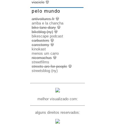
viaciclo
💀
pelo mundo
antivoitures.fr
💀
arriba e la chancha
bike lane diary
💀
bikeblog (ny)
💀
bikescape podcast
carbusters
💀
carectomy
💀
kinokast
menos um carro
nicomachus
💀
streetfilms
streets are for people
💀
streetsblog (ny)
melhor visualizado com:
alguns direitos reservados: