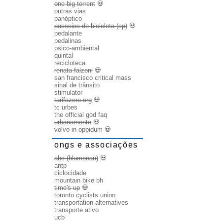
one big torrent
💀
outras vias
panóptico
passeios de bicicleta (sp)
💀
pedalante
pedalinas
psico-ambiental
quintal
recicloteca
renata falzoni
💀
san francisco critical mass
sinal de trânsito
stimulator
tarifazero.org
💀
tc urbes
the official god faq
urbanamente
💀
volvo in oppidum
💀
ongs e associações
abc (blumenau)
💀
antp
ciclocidade
mountain bike bh
time's up
💀
toronto cyclists union
transportation alternatives
transporte ativo
ucb