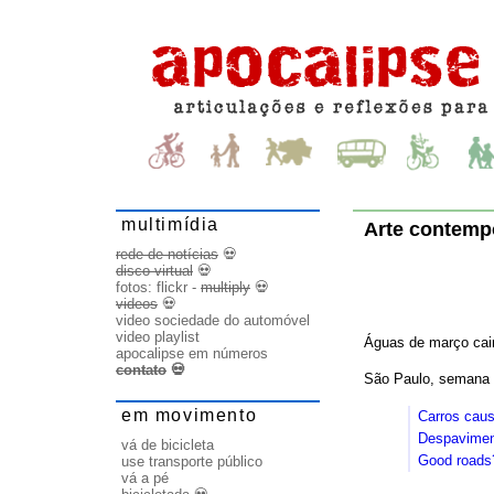
multimídia
Arte contemp
rede de notícias
💀
disco virtual
💀
fotos:
flickr
-
multiply
💀
videos
💀
video sociedade do automóvel
video playlist
Águas de março cain
apocalipse em números
contato
💀
São Paulo, semana
em movimento
Carros cau
Despavimen
vá de bicicleta
Good roads
use transporte público
vá a pé