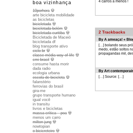
4 carros a menos !
boa vizinhança
10porhora
💀
arte bicicleta mobilidade
as bicicletas
bicicletada
💀
bicicletada belém
💀
2
Trackbacks
bicicletada curitiba
💀
Bicicletada de Maceió
By
A ameaça! « Blo
bicicletada df
[…] bolando seus pró
blog transporte ativo
medo, estão soltos n
ciclo br
💀
propagandas mil, des
classe média way of life
💀
cmi brasil
💀
consume hasta morir
dada radio
By
Art contemporai
ecologia urbana
[…] Source:
[…]
escola de bicicleta
💀
falanstério
ferrovias do brasil
gira-me
grupo transporte humano
igual você
in transitu
livros e bicicletas
massa crítica – poa
💀
menos um carro
milton jung
💀
nowtopian
o bicicreteiro
💀