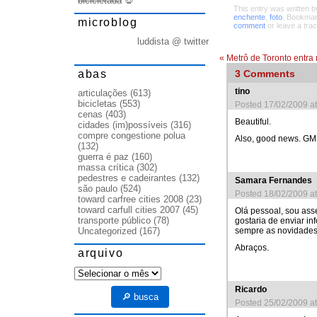
bicicletada
💀
This entry was written 
enchente
,
foto
. Bookma
microblog
comment
or leave a tra
luddista @ twitter
«
Metrô de Toronto entra 
abas
3
Comments
tino
articulações
(613)
bicicletas
(553)
Posted 17/02/2009 a
cenas
(403)
Beautiful.
cidades (im)possíveis
(316)
compre congestione polua
Also, good news. GM 
(132)
guerra é paz
(160)
massa crítica
(302)
pedestres e cadeirantes
(132)
Samara Fernandes
são paulo
(524)
Posted 18/02/2009 a
toward carfree cities 2008
(23)
toward carfull cities 2007
(45)
Olá pessoal, sou ass
transporte público
(78)
gostaria de enviar i
sempre as novidades
Uncategorized
(167)
Abraços.
arquivo
arquivo
Ricardo
🔎 busca
Posted 25/02/2009 a