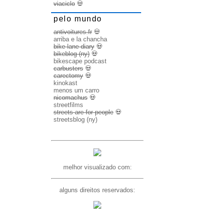
viaciclo
💀
pelo mundo
antivoitures.fr
💀
arriba e la chancha
bike lane diary
💀
bikeblog (ny)
💀
bikescape podcast
carbusters
💀
carectomy
💀
kinokast
menos um carro
nicomachus
💀
streetfilms
streets are for people
💀
streetsblog (ny)
melhor visualizado com:
alguns direitos reservados: