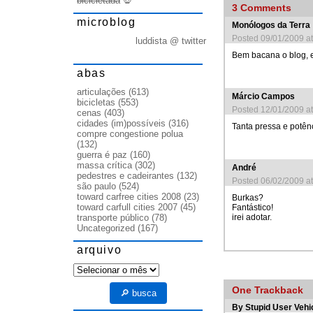
bicicletada
💀
3
Comments
microblog
Monólogos da Terra
Posted 09/01/2009 a
luddista @ twitter
Bem bacana o blog, e
abas
articulações
(613)
Márcio Campos
bicicletas
(553)
Posted 12/01/2009 a
cenas
(403)
cidades (im)possíveis
(316)
Tanta pressa e potên
compre congestione polua
(132)
guerra é paz
(160)
massa crítica
(302)
André
pedestres e cadeirantes
(132)
Posted 06/02/2009 a
são paulo
(524)
toward carfree cities 2008
(23)
Burkas?
toward carfull cities 2007
(45)
Fantástico!
irei adotar.
transporte público
(78)
Uncategorized
(167)
arquivo
arquivo
One
Trackback
🔎 busca
By
Stupid User Vehi