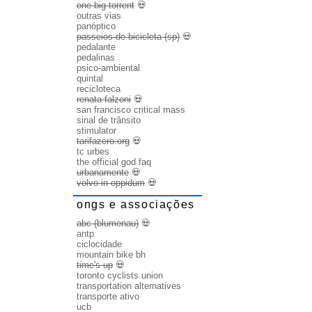
one big torrent
💀
outras vias
panóptico
passeios de bicicleta (sp)
💀
pedalante
pedalinas
psico-ambiental
quintal
recicloteca
renata falzoni
💀
san francisco critical mass
sinal de trânsito
stimulator
tarifazero.org
💀
tc urbes
the official god faq
urbanamente
💀
volvo in oppidum
💀
ongs e associações
abc (blumenau)
💀
antp
ciclocidade
mountain bike bh
time's up
💀
toronto cyclists union
transportation alternatives
transporte ativo
ucb