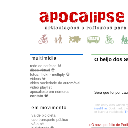
multimídia
O beijo dos 
rede de notícias
💀
disco virtual
💀
fotos:
flickr
-
multiply
💀
videos
💀
video sociedade do automóvel
video playlist
apocalipse em números
Será que foi por ca
contato
💀
This entry was written 
em movimento
insulfilme
. Bookmark th
or leave a trackback:
Tr
vá de bicicleta
use transporte público
vá a pé
«
O novo prefeito de Port