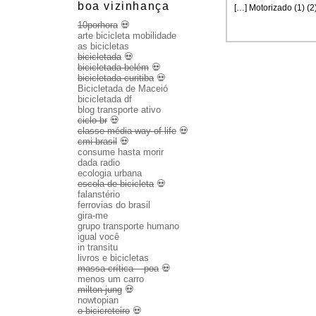
boa vizinhança
[…] Motorizado (1) (2)
10porhora
💀
arte bicicleta mobilidade
as bicicletas
bicicletada
💀
bicicletada belém
💀
bicicletada curitiba
💀
Bicicletada de Maceió
bicicletada df
blog transporte ativo
ciclo br
💀
classe média way of life
💀
cmi brasil
💀
consume hasta morir
dada radio
ecologia urbana
escola de bicicleta
💀
falanstério
ferrovias do brasil
gira-me
grupo transporte humano
igual você
in transitu
livros e bicicletas
massa crítica – poa
💀
menos um carro
milton jung
💀
nowtopian
o bicicreteiro
💀