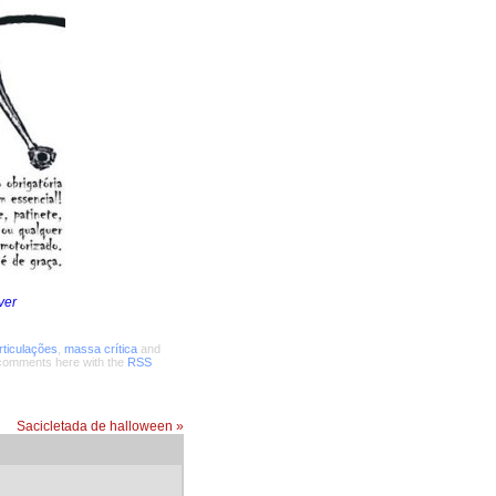
ver
rticulações
,
massa crítica
and
 comments here with the
RSS
Sacicletada de halloween
»