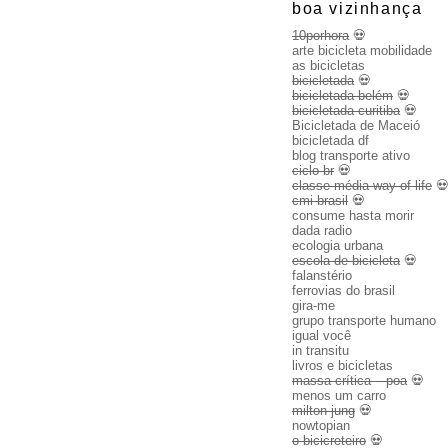
boa vizinhança
10porhora
💀
arte bicicleta mobilidade
as bicicletas
bicicletada
💀
bicicletada belém
💀
bicicletada curitiba
💀
Bicicletada de Maceió
bicicletada df
blog transporte ativo
ciclo br
💀
classe média way of life

cmi brasil
💀
consume hasta morir
dada radio
ecologia urbana
escola de bicicleta
💀
falanstério
ferrovias do brasil
gira-me
grupo transporte humano
igual você
in transitu
livros e bicicletas
massa crítica – poa
💀
menos um carro
milton jung
💀
nowtopian
o bicicreteiro
💀