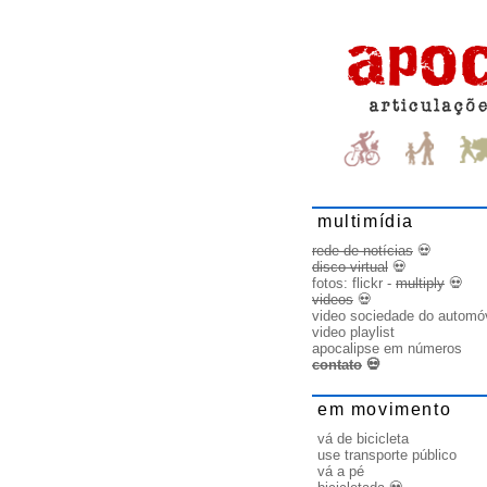
multimídia
rede de notícias
💀
disco virtual
💀
fotos:
flickr
-
multiply
💀
videos
💀
video sociedade do automó
video playlist
apocalipse em números
contato
💀
em movimento
vá de bicicleta
use transporte público
vá a pé