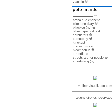
viaciclo
💀
pelo mundo
antivoitures.fr
💀
arriba e la chancha
bike lane diary
💀
bikeblog (ny)
💀
bikescape podcast
carbusters
💀
carectomy
💀
kinokast
menos um carro
nicomachus
💀
streetfilms
streets are for people
💀
streetsblog (ny)
melhor visualizado com
alguns direitos reservad