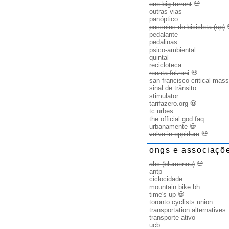
one big torrent
💀
outras vias
panóptico
passeios de bicicleta (sp)
pedalante
pedalinas
psico-ambiental
quintal
recicloteca
renata falzoni
💀
san francisco critical mass
sinal de trânsito
stimulator
tarifazero.org
💀
tc urbes
the official god faq
urbanamente
💀
volvo in oppidum
💀
ongs e associaçõ
abc (blumenau)
💀
antp
ciclocidade
mountain bike bh
time's up
💀
toronto cyclists union
transportation alternatives
transporte ativo
ucb