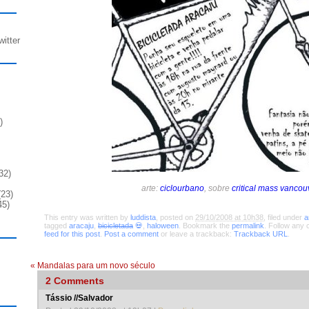
witter
)
32)
arte:
ciclourbano
, sobre
critical mass vancou
23)
45)
This entry was written by
luddista
, posted on
29/10/2008 at 10h38
, filed under
a
tagged
aracaju
,
bicicletada
💀
,
haloween
. Bookmark the
permalink
. Follow any
feed for this post
.
Post a comment
or leave a trackback:
Trackback URL
.
«
Mandalas para um novo século
2
Comments
Tássio //Salvador