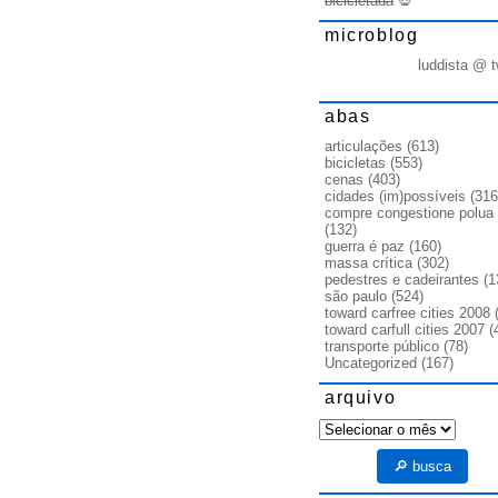
bicicletada
💀
microblog
luddista @ t
abas
articulações
(613)
bicicletas
(553)
cenas
(403)
cidades (im)possíveis
(316
compre congestione polua
(132)
guerra é paz
(160)
massa crítica
(302)
pedestres e cadeirantes
(1
são paulo
(524)
toward carfree cities 2008
(
toward carfull cities 2007
(
transporte público
(78)
Uncategorized
(167)
arquivo
arquivo
🔎 busca