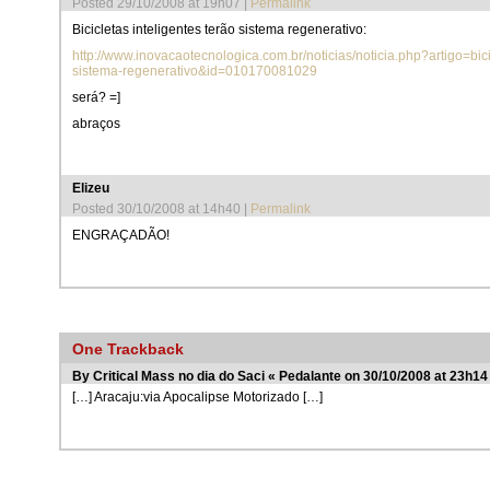
Posted 29/10/2008 at 19h07
|
Permalink
Bicicletas inteligentes terão sistema regenerativo:
http://www.inovacaotecnologica.com.br/noticias/noticia.php?artigo=bici
sistema-regenerativo&id=010170081029
será? =]
abraços
Elizeu

Posted 30/10/2008 at 14h40
|
Permalink
ENGRAÇADÃO!
One
Trackback
By
Critical Mass no dia do Saci « Pedalante
on 30/10/2008 at 23h14
[…] Aracaju:via Apocalipse Motorizado […]