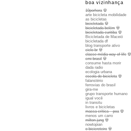
boa vizinhança
10porhora
💀
arte bicicleta mobilidade
as bicicletas
bicicletada
💀
bicicletada belém
💀
bicicletada curitiba
💀
Bicicletada de Maceió
bicicletada df
blog transporte ativo
ciclo br
💀
classe média way of life

cmi brasil
💀
consume hasta morir
dada radio
ecologia urbana
escola de bicicleta
💀
falanstério
ferrovias do brasil
gira-me
grupo transporte humano
igual você
in transitu
livros e bicicletas
massa crítica – poa
💀
menos um carro
milton jung
💀
nowtopian
o bicicreteiro
💀