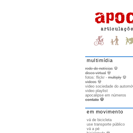
multimídia
rede de notícias
💀
disco virtual
💀
fotos:
flickr
-
multiply
💀
videos
💀
video sociedade do automó
video playlist
apocalipse em números
contato
💀
em movimento
vá de bicicleta
use transporte público
vá a pé