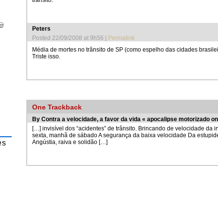
💀
Peters
Posted 22/09/2008 at 9h56
|
Permalink
Média de mortes no trânsito de SP (como espelho das cidades brasileir
Triste isso.
One
Trackback
By
Contra a velocidade, a favor da vida « apocalipse motorizado
on
[…] invisível dos “acidentes” de trânsito. Brincando de velocidade da i
sexta, manhã de sábado A segurança da baixa velocidade Da estupide
es
Angústia, raiva e solidão […]