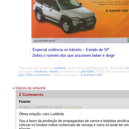
Especial violência no trânsito – Estado de SP

Dobra o número dos que assumem beber e dirigir
This entry was written by
luddista
, posted on
21/09/2008 at 0h44
, filed under
ce
and tagged
incidente
,
mortes
. Bookmark the
permalink
. Follow any comments h
post
.
Post a comment
or leave a trackback:
Trackback URL
.
«
Depois de amanhã
2
Comments
Fourier
Posted 21/09/2008 at 10h35
|
Permalink
Ótima relação, caro Luddista.
Sou a favor da proibição de propagandas de carros e bebidas alcólica
colocar no horário nobre comerciais de cerveja e carro só pode ter um 
trânsito.