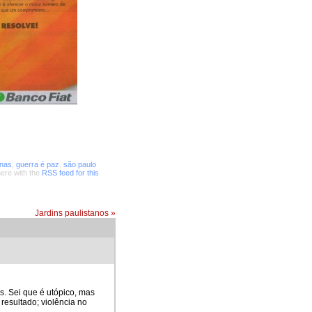
nas
,
guerra é paz
,
são paulo
ere with the
RSS feed for this
Jardins paulistanos
»
s. Sei que é utópico, mas
resultado; violência no