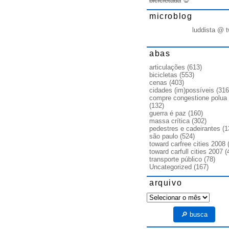
bicicletada
💀
microblog
luddista @ t
abas
articulações
(613)
bicicletas
(553)
cenas
(403)
cidades (im)possíveis
(316
compre congestione polua
(132)
guerra é paz
(160)
massa crítica
(302)
pedestres e cadeirantes
(1
são paulo
(524)
toward carfree cities 2008
(
toward carfull cities 2007
(
transporte público
(78)
Uncategorized
(167)
arquivo
arquivo
🔎 busca