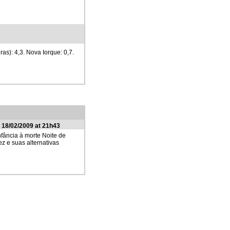
as): 4,3. Nova Iorque: 0,7.
 18/02/2009 at 21h43
nfância à morte Noite de
z e suas alternativas