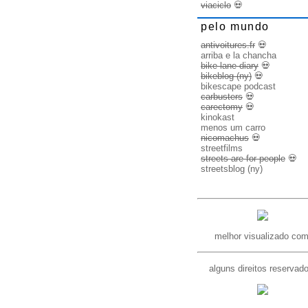
viaciclo
💀
pelo mundo
antivoitures.fr
💀
arriba e la chancha
bike lane diary
💀
bikeblog (ny)
💀
bikescape podcast
carbusters
💀
carectomy
💀
kinokast
menos um carro
nicomachus
💀
streetfilms
streets are for people
💀
streetsblog (ny)
melhor visualizado com
alguns direitos reservad