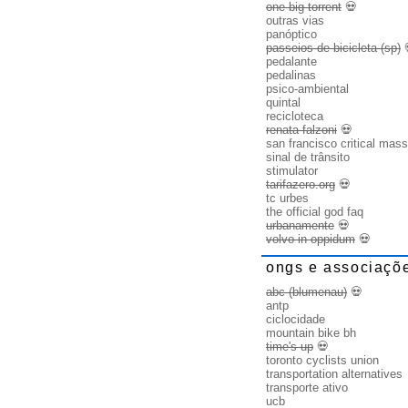
one big torrent
💀
outras vias
panóptico
passeios de bicicleta (sp)
pedalante
pedalinas
psico-ambiental
quintal
recicloteca
renata falzoni
💀
san francisco critical mass
sinal de trânsito
stimulator
tarifazero.org
💀
tc urbes
the official god faq
urbanamente
💀
volvo in oppidum
💀
ongs e associaçõ
abc (blumenau)
💀
antp
ciclocidade
mountain bike bh
time's up
💀
toronto cyclists union
transportation alternatives
transporte ativo
ucb