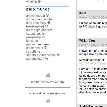
viaciclo
💀
pelo mundo
laura
antivoitures.fr
💀
Posted 14/07/2008 a
arriba e la chancha
bike lane diary
💀
Eu não acho que bici
bikeblog (ny)
💀
né? O chato é que as
bikescape podcast
carbusters
💀
carectomy
💀
Willian Cruz
kinokast
menos um carro
Posted 14/07/2008 a
nicomachus
💀
Otávio, pra não ser 
streetfilms
ultrapassá-lo pela out
streets are for people
💀
streetsblog (ny)
Mais detalhes aqui:
http://freeride.blig.i
Para o “…” lá de cima
1) Se seu destino fo
lá, ou desce e empur
ter problemas para su
melhor visualizado com:
topo, descobrisse que
Voltaria para casa?
2) Se estiver a chov
discutido nesse post.
alguns direitos reservados:
André Pasqualini