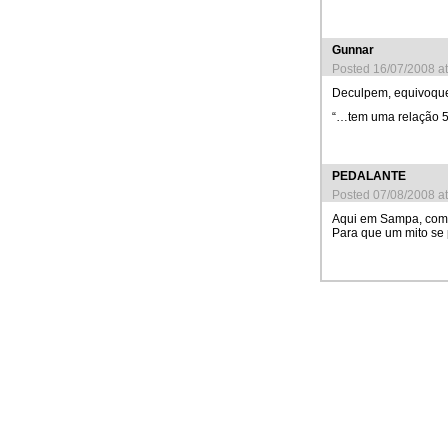
Gunnar
Posted 16/07/2008 a
Deculpem, equivoquei
“…tem uma relação 5
PEDALANTE
Posted 07/08/2008 a
Aqui em Sampa, com 
Para que um mito se p