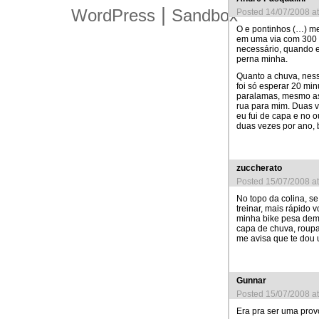
|
WordPress
Sandbox
Posted 14/07/2008 a
O e pontinhos (…) me
em uma via com 300 
necessário, quando 
perna minha.
Quanto a chuva, nes
foi só esperar 20 mi
paralamas, mesmo ass
rua para mim. Duas 
eu fui de capa e no o
duas vezes por ano, 
zuccherato
Posted 15/07/2008 a
No topo da colina, s
treinar, mais rápido 
minha bike pesa dem
capa de chuva, roupa
me avisa que te dou 
Gunnar
Posted 15/07/2008 a
Era pra ser uma pr