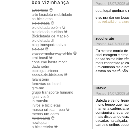
boa vizinhança
Posted 13/07/2008 a
10porhora
💀
opa, legal quebrar o 
arte bicicleta mobilidade
e só pra dar um toque
as bicicletas
http://pt.wiktionary.o
bicicletada
💀
bicicletada belém
💀
bicicletada curitiba
💀
Bicicletada de Maceió
zuccherato
bicicletada df
Posted 14/07/2008 a
blog transporte ativo
ciclo br
💀
Eu mesmo morria de 
classe média way of life
💀
criei coragem e ritm
cmi brasil
💀
pesadíssima bike trê
consume hasta morir
mais conhecido (e co
dada radio
um caminho meio novo
ecologia urbana
estava no metrô São 
escola de bicicleta
💀
falanstério
ferrovias do brasil
gira-me
Otavio
grupo transporte humano
Posted 14/07/2008 a
igual você
Subida é treino, tre
in transitu
muito tempo que não 
livros e bicicletas
manter a cadência, s
massa crítica – poa
💀
consiguirá chegar bem
menos um carro
mais disputando esp
milton jung
💀
escadas na calçada, 
nowtopian
carros e onibus pouc
o bicicreteiro
💀