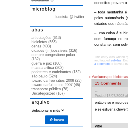
bicicletada
💀
conceitos provam o 
microblog
– toda montanha é 
luddista @ twitter
pelos automóveis (
cidades que não são
abas
– uma coisa é subir
articulações
(613)
com fumaça no ros
bicicletas
(553)
constante, sem sofr
cenas
(403)
cidades (im)possíveis
(316)
compre congestione polua
This entry was written 
(132)
and tagged
subidas
. Bo
guerra é paz
(160)
a comment
or leave a t
massa crítica
(302)
pedestres e cadeirantes
(132)
são paulo
(524)
«
Maníacos por bicicletas
toward carfree cities 2008
(23)
15
Comments
toward carfull cities 2007
(45)
transporte público
(78)
...
Uncategorized
(167)
Posted 13/07/2008 a
arquivo
então e se o meu dest
e se estiver a chover
arquivo
🔎 busca
vitor