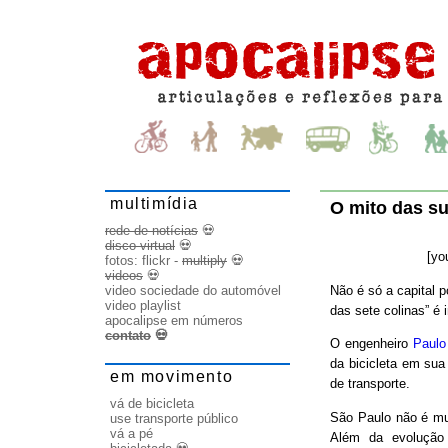
multimídia
O mito das s
rede de notícias
💀
disco virtual
💀
[yo
fotos:
flickr
-
multiply
💀
videos
💀
Não é só a capital p
video sociedade do automóvel
video playlist
das sete colinas” é i
apocalipse em números
contato
💀
O engenheiro
Paulo
da bicicleta em sua 
em movimento
de transporte.
vá de bicicleta
São Paulo não é mui
use transporte público
vá a pé
Além da evolução 