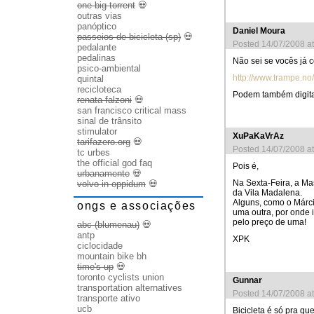
one big torrent
💀
outras vias
panóptico
Daniel Moura
passeios de bicicleta (sp)
💀
Posted 14/07/2008 a
pedalante
pedalinas
Não sei se vocês já 
psico-ambiental
http://www.trampe.no/
quintal
recicloteca
Podem também digitar
renata falzoni
💀
san francisco critical mass
sinal de trânsito
stimulator
XuPaKaVrAz
tarifazero.org
💀
Posted 14/07/2008 a
tc urbes
the official god faq
Pois é,
urbanamente
💀
Na Sexta-Feira, a Ma
volvo in oppidum
💀
da Vila Madalena.
Alguns, como o Márci
ongs e associações
uma outra, por onde 
pelo preço de uma!
abc (blumenau)
💀
antp
XPK
ciclocidade
mountain bike bh
time's up
💀
toronto cyclists union
Gunnar
transportation alternatives
Posted 14/07/2008 a
transporte ativo
ucb
Bicicleta é só pra q