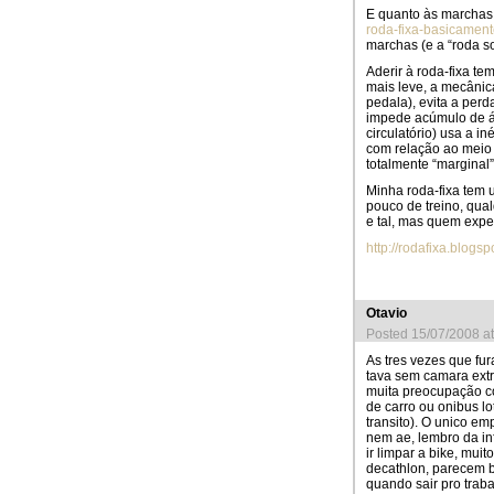
E quanto às marchas:
roda-fixa-basicamente
marchas (e a “roda s
Aderir à roda-fixa te
mais leve, a mecânic
pedala), evita a per
impede acúmulo de ác
circulatório) usa a i
com relação ao meio (
totalmente “marginal
Minha roda-fixa tem
pouco de treino, qua
e tal, mas quem exper
http://rodafixa.blogs
Otavio
Posted 15/07/2008 a
As tres vezes que fu
tava sem camara extr
muita preocupação c
de carro ou onibus l
transito). O unico em
nem ae, lembro da in
ir limpar a bike, mu
decathlon, parecem b
quando sair pro traba