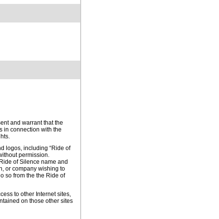
sent and warrant that the
ls in connection with the
hts.
d logos, including “Ride of
without permission.
e Ride of Silence name and
on, or company wishing to
o so from the the Ride of
ess to other Internet sites,
ontained on those other sites