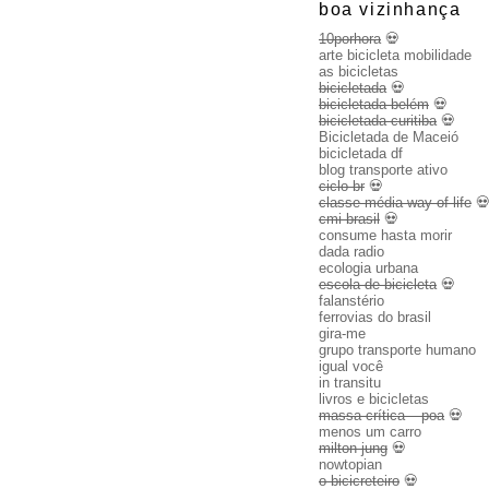
boa vizinhança
10porhora
💀
arte bicicleta mobilidade
as bicicletas
bicicletada
💀
bicicletada belém
💀
bicicletada curitiba
💀
Bicicletada de Maceió
bicicletada df
blog transporte ativo
ciclo br
💀
classe média way of life

cmi brasil
💀
consume hasta morir
dada radio
ecologia urbana
escola de bicicleta
💀
falanstério
ferrovias do brasil
gira-me
grupo transporte humano
igual você
in transitu
livros e bicicletas
massa crítica – poa
💀
menos um carro
milton jung
💀
nowtopian
o bicicreteiro
💀