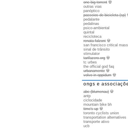
one big torrent
💀
outras vias
panóptico
passeios de bicicleta (sp)
pedalante
pedalinas
psico-ambiental
quintal
recicloteca
renata falzoni
💀
san francisco critical mass
sinal de trânsito
stimulator
tarifazero.org
💀
tc urbes
the official god faq
urbanamente
💀
volvo in oppidum
💀
ongs e associaçõ
abc (blumenau)
💀
antp
ciclocidade
mountain bike bh
time's up
💀
toronto cyclists union
transportation alternatives
transporte ativo
ucb