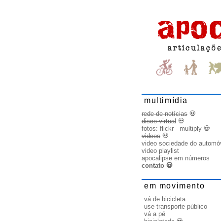
multimídia
rede de notícias
💀
disco virtual
💀
fotos:
flickr
-
multiply
💀
videos
💀
video sociedade do automó
video playlist
apocalipse em números
contato
💀
em movimento
vá de bicicleta
use transporte público
vá a pé