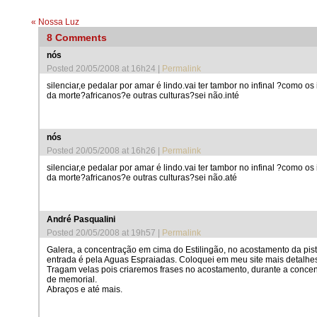
«
Nossa Luz
8
Comments
nós
Posted 20/05/2008 at 16h24
|
Permalink
silenciar,e pedalar por amar é lindo.vai ter tambor no infinal ?como o
da morte?africanos?e outras culturas?sei não.inté

nós
Posted 20/05/2008 at 16h26
|
Permalink
silenciar,e pedalar por amar é lindo.vai ter tambor no infinal ?como o
da morte?africanos?e outras culturas?sei não.até
André Pasqualini
Posted 20/05/2008 at 19h57
|
Permalink
Galera, a concentração em cima do Estilingão, no acostamento da pist
entrada é pela Aguas Espraiadas. Coloquei em meu site mais detalhes
Tragam velas pois criaremos frases no acostamento, durante a conce
de memorial.
Abraços e até mais.