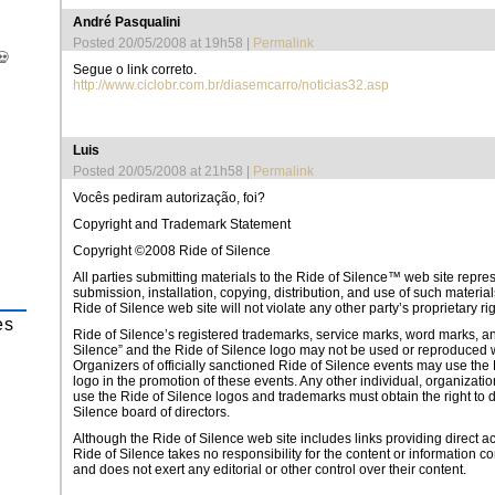
André Pasqualini
Posted 20/05/2008 at 19h58
|
Permalink
💀
Segue o link correto.
http://www.ciclobr.com.br/diasemcarro/noticias32.asp
Luis
Posted 20/05/2008 at 21h58
|
Permalink
Vocês pediram autorização, foi?
Copyright and Trademark Statement
Copyright ©2008 Ride of Silence
All parties submitting materials to the Ride of Silence™ web site repre
submission, installation, copying, distribution, and use of such materia
Ride of Silence web site will not violate any other party’s proprietary rig
es
Ride of Silence’s registered trademarks, service marks, word marks, an
Silence” and the Ride of Silence logo may not be used or reproduced 
Organizers of officially sanctioned Ride of Silence events may use th
logo in the promotion of these events. Any other individual, organizati
use the Ride of Silence logos and trademarks must obtain the right to d
Silence board of directors.
Although the Ride of Silence web site includes links providing direct acc
Ride of Silence takes no responsibility for the content or information c
and does not exert any editorial or other control over their content.