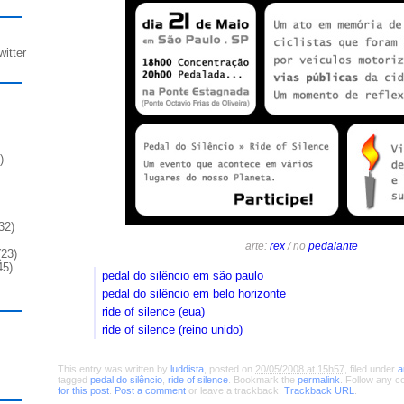
witter
)
32)
arte:
rex
/ no
pedalante
23)
45)
pedal do silêncio em são paulo
pedal do silêncio em belo horizonte
ride of silence (eua)
ride of silence (reino unido)
This entry was written by
luddista
, posted on
20/05/2008 at 15h57
, filed under
a
tagged
pedal do silêncio
,
ride of silence
. Bookmark the
permalink
. Follow any 
for this post
.
Post a comment
or leave a trackback:
Trackback URL
.