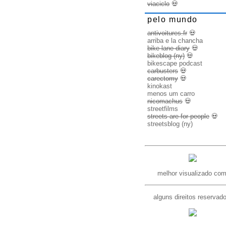
viaciclo
💀
pelo mundo
antivoitures.fr
💀
arriba e la chancha
bike lane diary
💀
bikeblog (ny)
💀
bikescape podcast
carbusters
💀
carectomy
💀
kinokast
menos um carro
nicomachus
💀
streetfilms
streets are for people
💀
streetsblog (ny)
melhor visualizado com
alguns direitos reservad