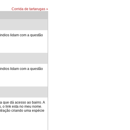
Corrida de tartarugas
»
s indios lidam com a questão
s indios lidam com a questão
a que dá acesso ao bairro. A
, o link esta no meu nome.
ntração criando uma espécie