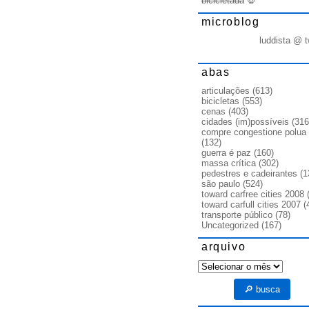
bicicletada
💀
microblog
luddista @ t
abas
articulações
(613)
bicicletas
(553)
cenas
(403)
cidades (im)possíveis
(316
compre congestione polua
(132)
guerra é paz
(160)
massa crítica
(302)
pedestres e cadeirantes
(1
são paulo
(524)
toward carfree cities 2008
(
toward carfull cities 2007
(
transporte público
(78)
Uncategorized
(167)
arquivo
arquivo
🔎 busca