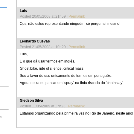
Luis
Posted 20/05/2008 at 21h59
|
Permalink
Ops, não estou representando ninguém, só perguntei mesmo!
Leonardo Cuevas
Posted 21/05/2008 at 10h29
|
Permalink
Luis,
É o que dá usar termos em inglês.
Ghost bike, ride of silence, critical mass.
Sou a favor do uso únicamente de termos em português.
Agora deixa eu passar um ‘spray’ na tinta riscada do ‘chainstay’.
Gledson Silva
:
Posted 11/05/2009 at 17h23
|
Permalink
Estamos organizando pela primeira vez no Rio de Janeiro, neste ano!
os: