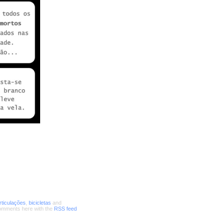
rticulações
,
bicicletas
and
comments here with the
RSS feed