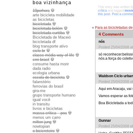
boa vizinhança
This entry was written 
10porhora
💀
crítica
and tagged
bicicl
this post
.
Post a comme
arte bicicleta mobilidade
as bicicletas
bicicletada
💀
«
Para as bicicletadas de
bicicletada belém
💀
bicicletada curitiba
💀
4
Comments
Bicicletada de Maceió
nós
bicicletada df
blog transporte ativo
Posted 25/04/2008 a
ciclo br
💀
só reconhecer.beliss
classe média way of life
💀
nós.a força do coletiv
cmi brasil
💀
consume hasta morir
dada radio
ecologia urbana
Waldson Ciclo urba
escola de bicicleta
💀
Posted 25/04/2008 a
falanstério
ferrovias do brasil
Aqui em Aracaju, vai 
gira-me
grupo transporte humano
Vamos esperar as fot
igual você
Boa Bicicletada a tod
in transitu
livros e bicicletas
massa crítica – poa
💀
menos um carro
Gunnar
milton jung
💀
Posted 25/04/2008 a
nowtopian
o bicicreteiro
💀