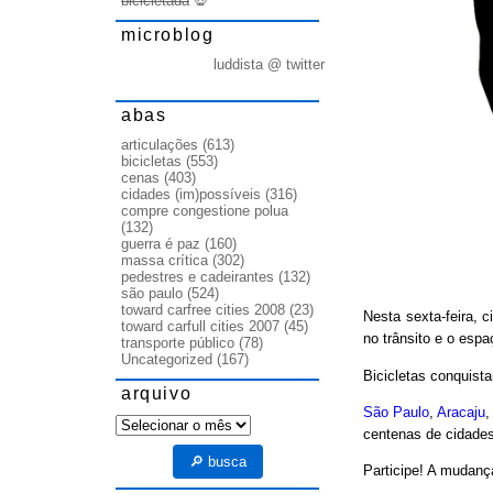
bicicletada
💀
microblog
luddista @ twitter
abas
articulações
(613)
bicicletas
(553)
cenas
(403)
cidades (im)possíveis
(316)
compre congestione polua
(132)
guerra é paz
(160)
massa crítica
(302)
pedestres e cadeirantes
(132)
são paulo
(524)
toward carfree cities 2008
(23)
Nesta sexta-feira, c
toward carfull cities 2007
(45)
no trânsito e o espa
transporte público
(78)
Uncategorized
(167)
Bicicletas conquist
arquivo
São Paulo
,
Aracaju
arquivo
centenas de cidades
🔎 busca
Participe! A mudanç