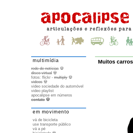
multimídia
Muitos carro
rede de notícias
💀
disco virtual
💀
fotos:
flickr
-
multiply
💀
videos
💀
video sociedade do automóvel
video playlist
apocalipse em números
contato
💀
em movimento
vá de bicicleta
use transporte público
vá a pé