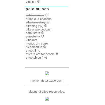
viaciclo
💀
pelo mundo
antivoitures.fr
💀
arriba e la chancha
bike lane diary
💀
bikeblog (ny)
💀
bikescape podcast
carbusters
💀
carectomy
💀
kinokast
menos um carro
nicomachus
💀
streetfilms
streets are for people
💀
streetsblog (ny)
melhor visualizado com:
alguns direitos reservados: