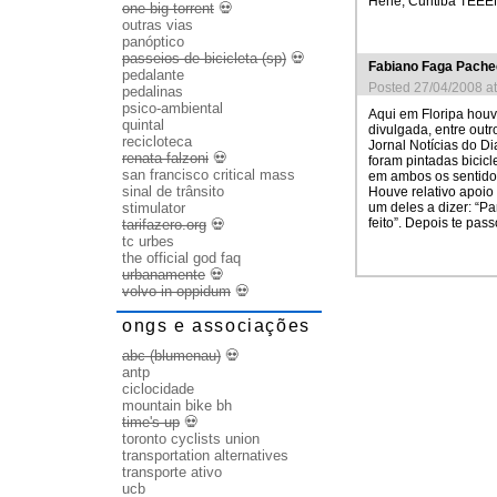
Hehe, Curitiba TEEE
one big torrent
💀
outras vias
panóptico
passeios de bicicleta (sp)
💀
Fabiano Faga Pach
pedalante
Posted 27/04/2008 a
pedalinas
psico-ambiental
Aqui em Floripa houv
quintal
divulgada, entre out
recicloteca
Jornal Notícias do D
renata falzoni
💀
foram pintadas bicicl
san francisco critical mass
em ambos os sentidos 
sinal de trânsito
Houve relativo apoio
um deles a dizer: “Pa
stimulator
feito”. Depois te pas
tarifazero.org
💀
tc urbes
the official god faq
urbanamente
💀
volvo in oppidum
💀
ongs e associações
abc (blumenau)
💀
antp
ciclocidade
mountain bike bh
time's up
💀
toronto cyclists union
transportation alternatives
transporte ativo
ucb