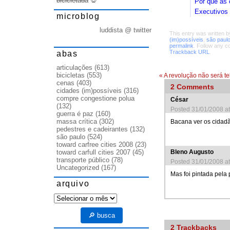
bicicletada
💀
Por que as 
Executivos 
microblog
luddista @ twitter
This entry was written 
(im)possíveis
,
são paul
permalink
. Follow any 
abas
Trackback URL
.
articulações
(613)
bicicletas
(553)
«
A revolução não será te
cenas
(403)
2
Comments
cidades (im)possíveis
(316)
compre congestione polua
César
(132)
Posted 31/01/2008 a
guerra é paz
(160)
massa crítica
(302)
Bacana ver os cidadã
pedestres e cadeirantes
(132)
são paulo
(524)
toward carfree cities 2008
(23)
toward carfull cities 2007
(45)
Bleno Augusto
transporte público
(78)
Posted 31/01/2008 a
Uncategorized
(167)
Mas foi pintada pela 
arquivo
arquivo
🔎 busca
2
Trackbacks