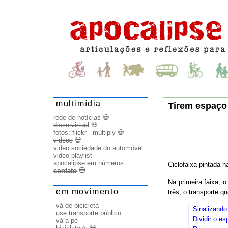
multimídia
Tirem espaço
rede de notícias
💀
disco virtual
💀
fotos:
flickr
-
multiply
💀
videos
💀
video sociedade do automóvel
video playlist
apocalipse em números
Ciclofaixa pintada n
contato
💀
Na primeira faixa, o
em movimento
três, o transporte q
vá de bicicleta
Sinalizando
use transporte público
Dividir o e
vá a pé