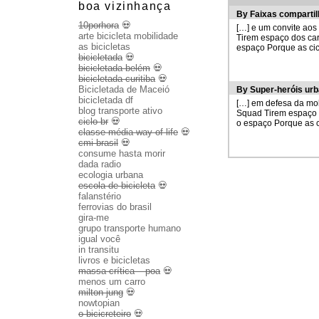
boa vizinhança
By
Faixas compartil
10porhora
💀
[…] e um convite aos 
arte bicicleta mobilidade
Tirem espaço dos car
as bicicletas
espaço Porque as cic
bicicletada
💀
bicicletada belém
💀
bicicletada curitiba
💀
Bicicletada de Maceió
By
Super-heróis urb
bicicletada df
[…] em defesa da mob
blog transporte ativo
Squad Tirem espaço d
ciclo br
💀
o espaço Porque as c
classe média way of life
💀
cmi brasil
💀
consume hasta morir
dada radio
ecologia urbana
escola de bicicleta
💀
falanstério
ferrovias do brasil
gira-me
grupo transporte humano
igual você
in transitu
livros e bicicletas
massa crítica – poa
💀
menos um carro
milton jung
💀
nowtopian
o bicicreteiro
💀