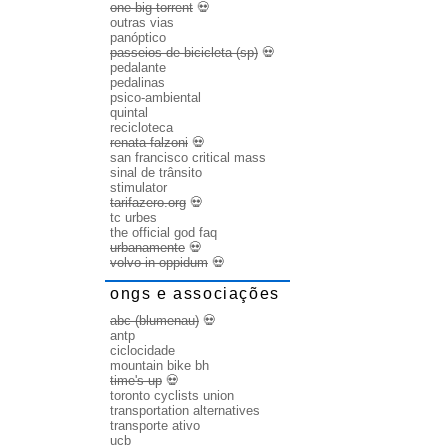
one big torrent
💀
outras vias
panóptico
passeios de bicicleta (sp)
💀
pedalante
pedalinas
psico-ambiental
quintal
recicloteca
renata falzoni
💀
san francisco critical mass
sinal de trânsito
stimulator
tarifazero.org
💀
tc urbes
the official god faq
urbanamente
💀
volvo in oppidum
💀
ongs e associações
abc (blumenau)
💀
antp
ciclocidade
mountain bike bh
time's up
💀
toronto cyclists union
transportation alternatives
transporte ativo
ucb