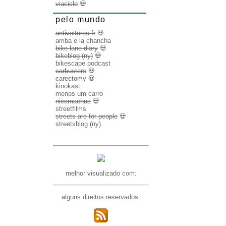
viaciclo
💀
pelo mundo
antivoitures.fr
💀
arriba e la chancha
bike lane diary
💀
bikeblog (ny)
💀
bikescape podcast
carbusters
💀
carectomy
💀
kinokast
menos um carro
nicomachus
💀
streetfilms
streets are for people
💀
streetsblog (ny)
melhor visualizado com:
alguns direitos reservados: