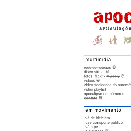
multimídia
rede de notícias
💀
disco virtual
💀
fotos:
flickr
-
multiply
💀
videos
💀
video sociedade do automó
video playlist
apocalipse em números
contato
💀
em movimento
vá de bicicleta
use transporte público
vá a pé