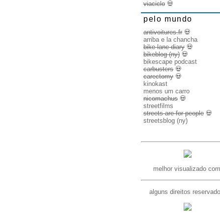
viaciclo
💀
pelo mundo
antivoitures.fr
💀
arriba e la chancha
bike lane diary
💀
bikeblog (ny)
💀
bikescape podcast
carbusters
💀
carectomy
💀
kinokast
menos um carro
nicomachus
💀
streetfilms
streets are for people
💀
streetsblog (ny)
melhor visualizado com
alguns direitos reservad