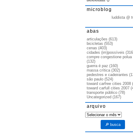
bicicletada
💀
microblog
luddista @ t
abas
articulações
(613)
bicicletas
(553)
cenas
(403)
cidades (im)possíveis
(316
compre congestione polua
(132)
guerra é paz
(160)
massa crítica
(302)
pedestres e cadeirantes
(1
são paulo
(524)
toward carfree cities 2008
(
toward carfull cities 2007
(
transporte público
(78)
Uncategorized
(167)
arquivo
arquivo
🔎 busca