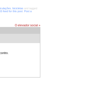
ticulações
,
bicicletas
and tagged
S feed for this post
.
Post a
O elevador social
»
contro.