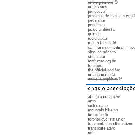
one big torrent
💀
outras vias
panóptico
passeios de bicicleta (sp)
pedalante
pedalinas
psico-ambiental
quintal
recicloteca
renata falzoni
💀
san francisco critical mass
sinal de trânsito
stimulator
tarifazero.org
💀
tc urbes
the official god faq
urbanamente
💀
volvo in oppidum
💀
ongs e associaçõ
abc (blumenau)
💀
antp
ciclocidade
mountain bike bh
time's up
💀
toronto cyclists union
transportation alternatives
transporte ativo
ucb