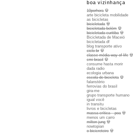
boa vizinhança
10porhora
💀
arte bicicleta mobilidade
as bicicletas
bicicletada
💀
bicicletada belém
💀
bicicletada curitiba
💀
Bicicletada de Maceió
bicicletada df
blog transporte ativo
ciclo br
💀
classe média way of life

cmi brasil
💀
consume hasta morir
dada radio
ecologia urbana
escola de bicicleta
💀
falanstério
ferrovias do brasil
gira-me
grupo transporte humano
igual você
in transitu
livros e bicicletas
massa crítica – poa
💀
menos um carro
milton jung
💀
nowtopian
o bicicreteiro
💀