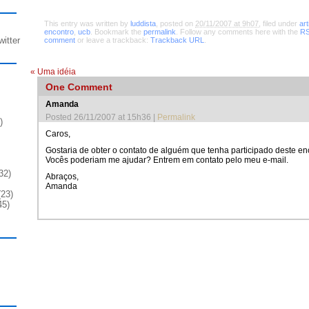
This entry was written by
luddista
, posted on
20/11/2007 at 9h07
, filed under
ar
encontro
,
ucb
. Bookmark the
permalink
. Follow any comments here with the
RS
witter
comment
or leave a trackback:
Trackback URL
.
«
Uma idéia
One
Comment
Amanda
Posted 26/11/2007 at 15h36
|
Permalink
)
Caros,
Gostaria de obter o contato de alguém que tenha participado deste en
Vocês poderiam me ajudar? Entrem em contato pelo meu e-mail.
32)
Abraços,
Amanda
23)
45)