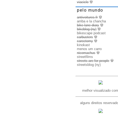
viaciclo
💀
pelo mundo
antivoitures.fr
💀
arriba e la chancha
bike lane diary
💀
bikeblog (ny)
💀
bikescape podcast
carbusters
💀
carectomy
💀
kinokast
menos um carro
nicomachus
💀
streetfilms
streets are for people
💀
streetsblog (ny)
melhor visualizado com
alguns direitos reservad