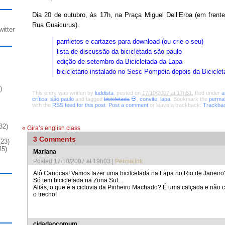
Dia 20 de outubro, às 17h, na Praça Miguel Dell’Erba (em frent
Rua Guaicurus).
witter
panfletos e cartazes para download (ou crie o seu)
lista de discussão da bicicletada são paulo
edição de setembro da Bicicletada da Lapa
bicicletário instalado no Sesc Pompéia depois da Bicicle
)
This entry was written by
luddista
, posted on
17/10/2007 at 17h51
, filed under
a
crítica
,
são paulo
and tagged
bicicletada
💀
,
convite
,
lapa
. Bookmark the
permal
with the
RSS feed for this post
.
Post a comment
or leave a trackback:
Trackba
32)
«
Gira’s english class
3
Comments
23)
45)
Mariana
Posted 17/10/2007 at 19h03
|
Permalink
Alô Cariocas! Vamos fazer uma bicilcetada na Lapa no Rio de Janeiro
Só tem bicicletada na Zona Sul…
Aliás, o que é a ciclovia da Pinheiro Machado? É uma calçada e não 
o trecho!
cidadaocomum