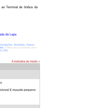
e ao Terminal de ônibus da
tada da Lapa
rticulações
,
bicicletas
,
massa
ink
. Follow any comments here
ck URL
.
A indústria do medo
»
?!
ciclovia! E muuuito pequeno