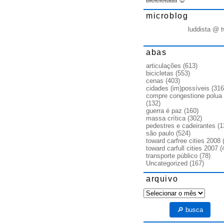
bicicletada
💀
microblog
luddista @ t
abas
articulações
(613)
bicicletas
(553)
cenas
(403)
cidades (im)possíveis
(316
compre congestione polua
(132)
guerra é paz
(160)
massa crítica
(302)
pedestres e cadeirantes
(1
são paulo
(524)
toward carfree cities 2008
(
toward carfull cities 2007
(
transporte público
(78)
Uncategorized
(167)
arquivo
arquivo
🔎 busca