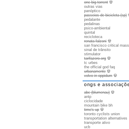
one big torrent
💀
outras vias
panóptico
passeios de bicicleta (sp)
pedalante
pedalinas
psico-ambiental
quintal
recicloteca
renata falzoni
💀
san francisco critical mass
sinal de trânsito
stimulator
tarifazero.org
💀
tc urbes
the official god faq
urbanamente
💀
volvo in oppidum
💀
ongs e associaçõ
abc (blumenau)
💀
antp
ciclocidade
mountain bike bh
time's up
💀
toronto cyclists union
transportation alternatives
transporte ativo
ucb