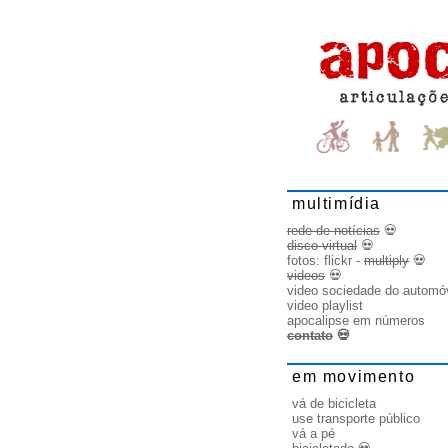
multimídia
rede de notícias
💀
disco virtual
💀
fotos:
flickr
-
multiply
💀
videos
💀
video sociedade do automó
video playlist
apocalipse em números
contato
💀
em movimento
vá de bicicleta
use transporte público
vá a pé