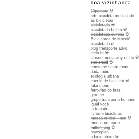
boa vizinhança
10porhora
💀
arte bicicleta mobilidade
as bicicletas
bicicletada
💀
bicicletada belém
💀
bicicletada curitiba
💀
Bicicletada de Maceió
bicicletada df
blog transporte ativo
ciclo br
💀
classe média way of life

cmi brasil
💀
consume hasta morir
dada radio
ecologia urbana
escola de bicicleta
💀
falanstério
ferrovias do brasil
gira-me
grupo transporte humano
igual você
in transitu
livros e bicicletas
massa crítica – poa
💀
menos um carro
milton jung
💀
nowtopian
o bicicreteiro
💀