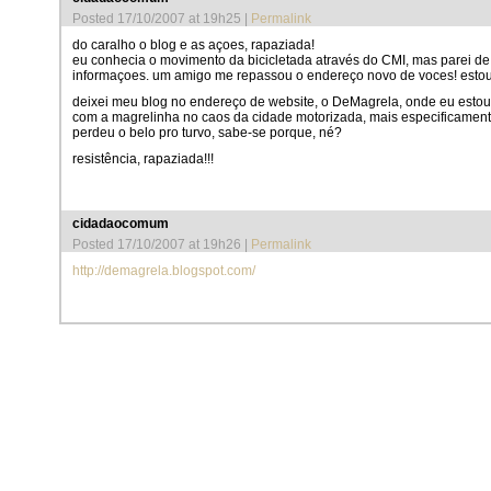
Posted 17/10/2007 at 19h25
|
Permalink
do caralho o blog e as açoes, rapaziada!
eu conhecia o movimento da bicicletada através do CMI, mas parei de 
informaçoes. um amigo me repassou o endereço novo de voces! estou f
deixei meu blog no endereço de website, o DeMagrela, onde eu estou
com a magrelinha no caos da cidade motorizada, mais especificament
perdeu o belo pro turvo, sabe-se porque, né?
resistência, rapaziada!!!

cidadaocomum
Posted 17/10/2007 at 19h26
|
Permalink
http://demagrela.blogspot.com/