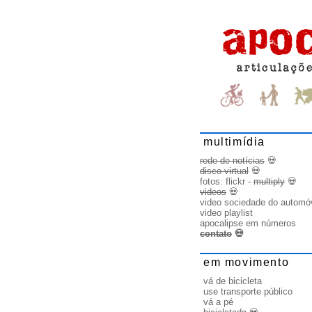
multimídia
rede de notícias
💀
disco virtual
💀
fotos:
flickr
-
multiply
💀
videos
💀
video sociedade do automó
video playlist
apocalipse em números
contato
💀
em movimento
vá de bicicleta
use transporte público
vá a pé