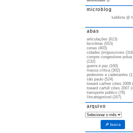
bicicletada
💀
microblog
luddista @ t
abas
articulações
(613)
bicicletas
(553)
cenas
(403)
cidades (im)possíveis
(316
compre congestione polua
(132)
guerra é paz
(160)
massa crítica
(302)
pedestres e cadeirantes
(1
são paulo
(524)
toward carfree cities 2008
(
toward carfull cities 2007
(
transporte público
(78)
Uncategorized
(167)
arquivo
arquivo
🔎 busca