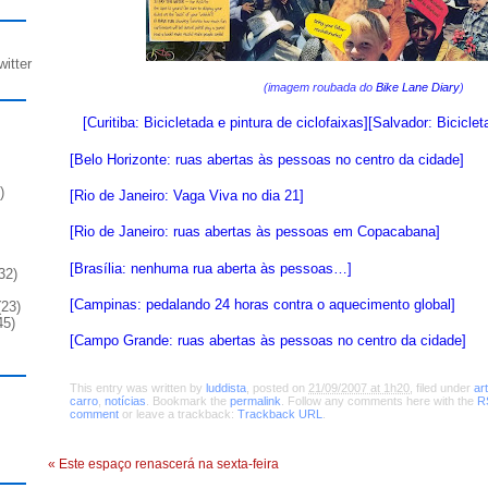
witter
(imagem roubada do
Bike Lane Diary
)
[Curitiba: Bicicletada e pintura de ciclofaixas]
[Salvador: Bicicle
[Belo Horizonte: ruas abertas às pessoas no centro da cidade]
)
[Rio de Janeiro: Vaga Viva no dia 21]
[Rio de Janeiro: ruas abertas às pessoas em Copacabana]
[Brasília: nenhuma rua aberta às pessoas…]
32)
[Campinas: pedalando 24 horas contra o aquecimento global]
23)
45)
[Campo Grande: ruas abertas às pessoas no centro da cidade]
This entry was written by
luddista
, posted on
21/09/2007 at 1h20
, filed under
ar
carro
,
notícias
. Bookmark the
permalink
. Follow any comments here with the
RS
comment
or leave a trackback:
Trackback URL
.
«
Este espaço renascerá na sexta-feira