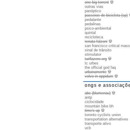
one big torrent
💀
outras vias
panóptico
passeios de bicicleta (sp)
pedalante
pedalinas
psico-ambiental
quintal
recicloteca
renata falzoni
💀
san francisco critical mass
sinal de trânsito
stimulator
tarifazero.org
💀
tc urbes
the official god faq
urbanamente
💀
volvo in oppidum
💀
ongs e associaçõ
abc (blumenau)
💀
antp
ciclocidade
mountain bike bh
time's up
💀
toronto cyclists union
transportation alternatives
transporte ativo
ucb