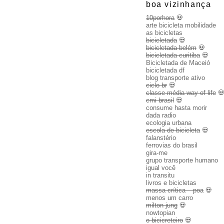
boa vizinhança
10porhora
💀
arte bicicleta mobilidade
as bicicletas
bicicletada
💀
bicicletada belém
💀
bicicletada curitiba
💀
Bicicletada de Maceió
bicicletada df
blog transporte ativo
ciclo br
💀
classe média way of life

cmi brasil
💀
consume hasta morir
dada radio
ecologia urbana
escola de bicicleta
💀
falanstério
ferrovias do brasil
gira-me
grupo transporte humano
igual você
in transitu
livros e bicicletas
massa crítica – poa
💀
menos um carro
milton jung
💀
nowtopian
o bicicreteiro
💀