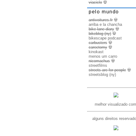
viaciclo
💀
pelo mundo
antivoitures.fr
💀
arriba e la chancha
bike lane diary
💀
bikeblog (ny)
💀
bikescape podcast
carbusters
💀
carectomy
💀
kinokast
menos um carro
nicomachus
💀
streetfilms
streets are for people
💀
streetsblog (ny)
melhor visualizado com
alguns direitos reservad