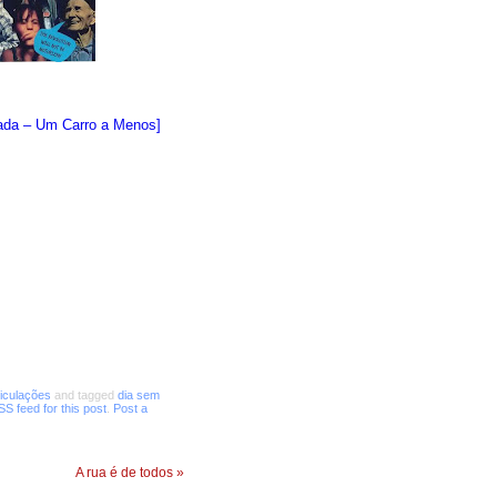
tada – Um Carro a Menos]
ticulações
and tagged
dia sem
S feed for this post
.
Post a
A rua é de todos
»